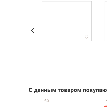
 гостиной
ебелеф-16»
₽
упить
С данным товаром покупаю
4.2