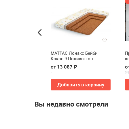
Betel МИНИ ЛАЙТ
МАТРАС Лонакс Бейби
П
Кокос-9 Поликоттон
к
80/200см(МАТРАС LONAX
0
от 13 087 ₽
о
BABY COCOS-9 Поликоттон
01
2
80/200см)
Купить
Добавить в корзину
Вы недавно смотрели