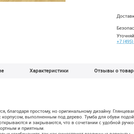
Достав
Безопас
Уточняй
+7 (495)
ие
Характеристики
Отзывы о товаре
я, благодаря простому, но оригинальному дизайну. Глянцева
с корпусом, выполненным под дерево. Тумба для обуви подой
ткрываются и закрываются, что в сочетании с удобной ручк
фортным и приятным.
овых комбинациях, так как существуют различные варианты