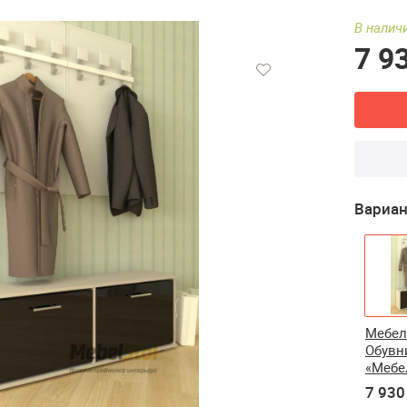
В наличи
7 9
Вариан
Мебе
Обувн
«Мебе
7 930