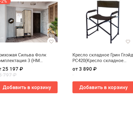
-2%
рихожая Сильва Фолк
Кресло складное Грин Глэй
омплектация 3 (НМ
РС420(Кресло складное
14.15+НМ 040.01-01+НМ
Green Glade РС420)
т 25 197 ₽
от 3 890 ₽
4.01)
5 797 ₽
Добавить в корзину
Добавить в корзину