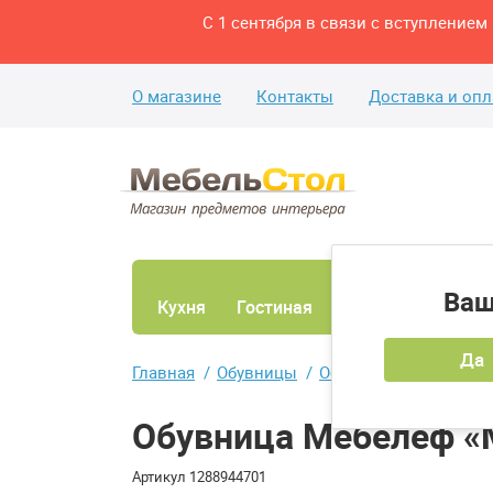
С 1 сентября в связи с вступление
О магазине
Контакты
Доставка и опл
Ваш
Кухня
Гостиная
Ванная
Спаль
Да
Главная
Обувницы
Обувницы с двумя от
Обувница Мебелеф «
Артикул
1288944701