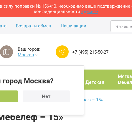
м в силу поправки № 156-ФЗ, необходимо ваше подтверждение 
конфиденциальности
здесь>>
ата
Возврат и обмен
Наши акции
Ваш город:
+7 (495) 215-50-27
Москва
Домашний
Мягка
 город Москва?
ня
кабинет
Прихожая
Детская
мебел
Нет
делениями
Обувница Мебелеф «Мебелеф – 15»
Мебелеф – 15»