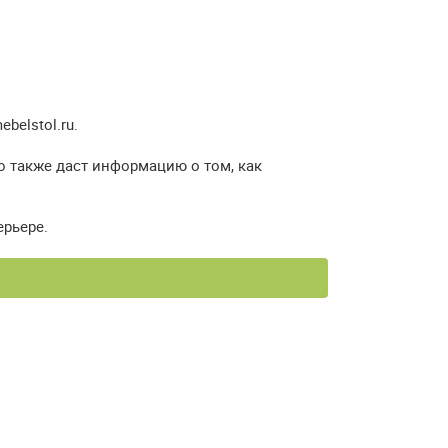
elstol.ru.
о также даст информацию о том, как
ерьере.