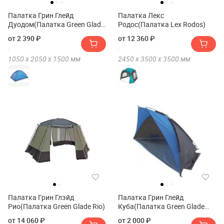
Палатка Грин Глейд
Палатка Лекс
Дуодом(Палатка Green Glade
Родос(Палатка Lex Rodos)
Duodome)
от 2 390 ₽
от 12 360 ₽
1050 х
2050 х
1500
мм
2450 х
3500 х
3500
мм
Палатка Грин Глэйд
Палатка Грин Глейд
Рио(Палатка Green Glade Rio)
Куба(Палатка Green Glade
Cuba)
от 14 060 ₽
от 2 000 ₽