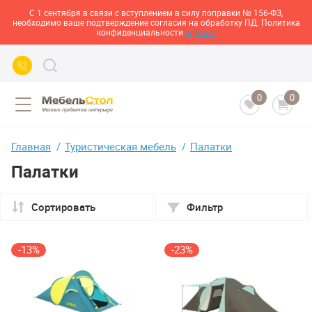
С 1 сентября в связи с вступлением в силу поправки № 156-ФЗ,
необходимо ваше подтверждение согласия на обработку ПД. Политика
конфиденциальности
здесь>>
0
0
Главная
Туристическая мебель
Палатки
Палатки
Сортировать
Фильтр
-13%
-23%