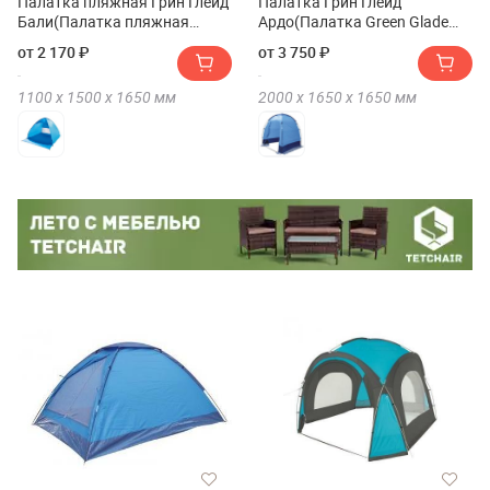
Палатка пляжная Грин Глейд
Палатка Грин Глейд
Бали(Палатка пляжная
Ардо(Палатка Green Glade
Green Glade Bali)
Ardo)
от 2 170 ₽
от 3 750 ₽
1100 х
1500 х
1650
мм
2000 х
1650 х
1650
мм