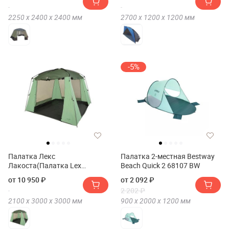
2250 х
2400 х
2400
мм
2700 х
1200 х
1200
мм
-5%
Палатка Лекс
Палатка 2-местная Bestway
Лакоста(Палатка Lex
Beach Quick 2 68107 BW
Lacosta)
от 10 950 ₽
от 2 092 ₽
2 202 ₽
2100 х
3000 х
3000
мм
900 х
2000 х
1200
мм