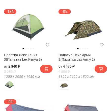
-13%
-8%
Палатка Лекс Кения
Палатка Лекс Арми
3(Палатка Lex Kenya 3)
2(Палатка Lex Army 2)
от 2 840 ₽
от 4 470 ₽
3 250 ₽
4 850 ₽
1200 х
2050 х
1950
мм
1100 х
2100 х
1500
мм
-9%