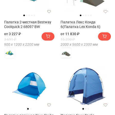
Палатка 2-местная Bestway
Палатка Лекс Конда
Coolquick 2 68097 BW
6(Палатка Lex Konda 6)
от 3 227 ₽
от 11 830 ₽
3 691 ₽
15 290 ₽
900 х
1200 х
2200
мм
2000 х
5600 х
2300
мм