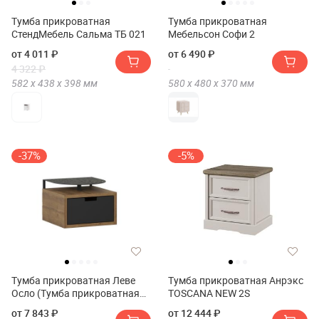
Тумба прикроватная
Тумба прикроватная
СтендМебель Сальма ТБ 021
Мебельсон Софи 2
от 4 011 ₽
от 6 490 ₽
4 322 ₽
582 х
438 х
398
мм
580 х
480 х
370
мм
-37%
-5%
Тумба прикроватная Леве
Тумба прикроватная Анрэкс
Осло (Тумба прикроватная
TOSCANA NEW 2S
LEVE OSLO NIGHTSTAND)
от 7 843 ₽
от 12 444 ₽