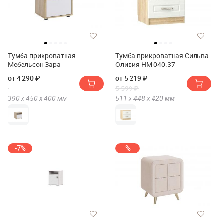
Тумба прикроватная
Тумба прикроватная Сильва
Мебельсон Зара
Оливия НМ 040.37
от 4 290 ₽
от 5 219 ₽
5 599 ₽
390 х
450 х
400
мм
511 х
448 х
420
мм
-7%
%