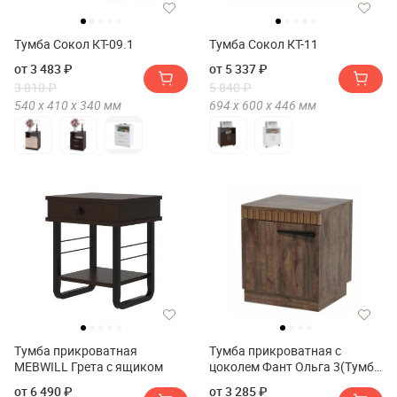
Тумба Сокол КТ-09.1
Тумба Сокол КТ-11
от 3 483 ₽
от 5 337 ₽
3 810 ₽
5 840 ₽
540 х
410 х
340
мм
694 х
600 х
446
мм
Тумба прикроватная
Тумба прикроватная с
MEBWILL Грета с ящиком
цоколем Фант Ольга 3(Тумба
прикроватная с цоколем
от 6 490 ₽
от 3 285 ₽