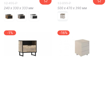
12 495 ₽
13 099 ₽
240 х
330 х
333
мм
500 х
470 х
390
мм
-1%
-16%
Тумба прикроватная Сильва
Тумба мобильная Norden NZ-
Фолк НМ 011.36
0214
от 5 939 ₽
от 26 757 ₽
5 999 ₽
32 010 ₽
504 х
484 х
400
мм
620 х
449 х
450
мм