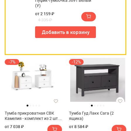
Пуфик-тумбочка 3691 Белый
(У)
от 2 159 ₽
4 335 ₽
Добавить в корзину
-7%
-12%
Тумба прикроватная СВК
Тумба Гуд Лакк Сага (2
Камелия - комплект из 2 шт.
ящика)
(левая + правая)
от 7 038 ₽
от 8 584 ₽