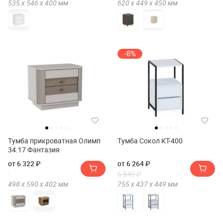
535 х
546 х
400
мм
620 х
449 х
450
мм
-8%
Тумба прикроватная Олимп
Тумба Сокол КТ-400
34.17 Фантазия
от 6 322 ₽
от 6 264 ₽
6 840 ₽
498 х
590 х
402
мм
755 х
437 х
449
мм