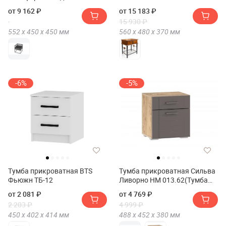
от 9 162 ₽
от 15 183 ₽
15 930 ₽
552 х
450 х
450
мм
560 х
480 х
370
мм
-6%
-5%
Тумба прикроватная BTS
Тумба прикроватная Сильва
Фьюжн ТБ-12
Ливорно НМ 013.62(Тумба
прикроватная Сильва
от 2 081 ₽
от 4 769 ₽
Livorno НМ 013.62)
2 203 ₽
4 999 ₽
450 х
402 х
414
мм
488 х
452 х
380
мм