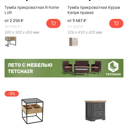
Тумба прикроватная R-home
Тумба прикроватная Кураж
Loft
Капри правая
от 2 250 ₽
от 9 687 ₽
10 990 ₽
11 302 ₽
500 х
500 х
450
мм
526 х
450 х
420
мм
-5%