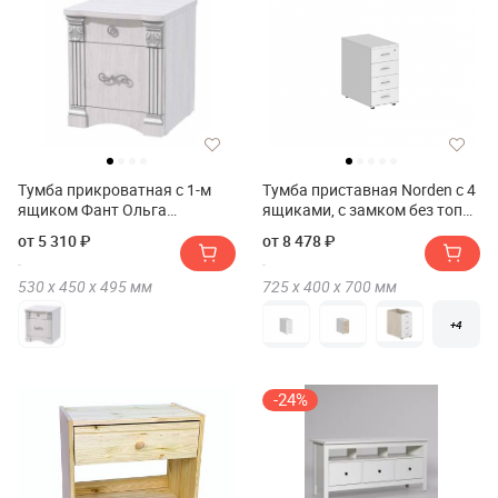
Тумба прикроватная с 1-м
Тумба приставная Norden с 4
ящиком Фант Ольга
ящиками, с замком без топа
1Н(Тумба прикроватная с 1-
SG.522
от 5 310 ₽
от 8 478 ₽
м ящиком FANT Ольга 1Н)
530 х
450 х
495
мм
725 х
400 х
700
мм
+4
-24%