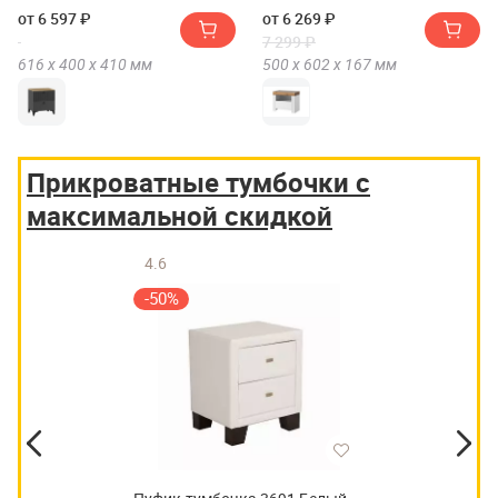
направляющими ПВШ
от 6 597 ₽
от 6 269 ₽
7 299 ₽
616 х
400 х
410
мм
500 х
602 х
167
мм
Прикроватные тумбочки с
максимальной скидкой
4.6
-50%