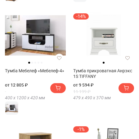
-14%
Тумба Мебелеф «Мебелеф-4»
Тумба прикроватная Анрэкс
1S TIFFANY
от 12 805 ₽
от 9 594 ₽
11 199 ₽
400 х
1200 х
420
мм
479 х
490 х
370
мм
-1%