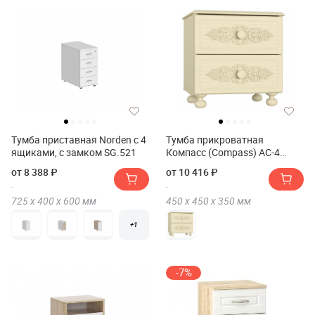
Тумба приставная Norden с 4
Тумба прикроватная
ящиками, с замком SG.521
Компасс (Compass) АС-4
плюс
от 8 388 ₽
от 10 416 ₽
725 х
400 х
600
мм
450 х
450 х
350
мм
+1
-7%