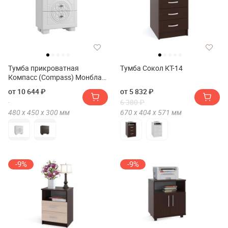
Тумба прикроватная
Тумба Сокол КТ-14
Компасс (Compass) Монблан
МБ-38К
от 10 644 ₽
от 5 832 ₽
6 380 ₽
480 х
450 х
300
мм
670 х
404 х
571
мм
-9%
-9%