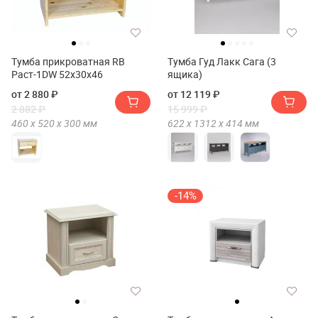
Тумба прикроватная RB
Тумба Гуд Лакк Сага (3
Раст-1DW 52х30х46
ящика)
от 2 880 ₽
от 12 119 ₽
2 882 ₽
15 999 ₽
460 х
520 х
300
мм
622 х
1312 х
414
мм
-14%