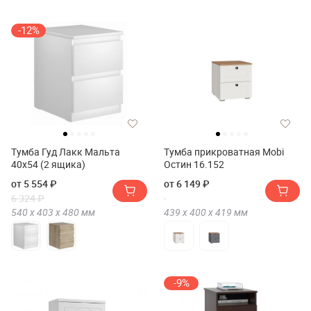
-12%
Тумба Гуд Лакк Мальта
Тумба прикроватная Mobi
40х54 (2 ящика)
Остин 16.152
от 5 554 ₽
от 6 149 ₽
6 324 ₽
540 х
403 х
480
мм
439 х
400 х
419
мм
-9%