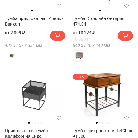
Тумба прикроватная Арника
Тумба Столлайн Онтарио
Байкал
474.04
от 2 009 ₽
от 10 224 ₽
10 620 ₽
432 х
402 х
331
мм
540 х
540 х
449
мм
-5%
Прикроватная тумба
Тумба прикроватная TetChair
Калифорния Эйден
AT-300