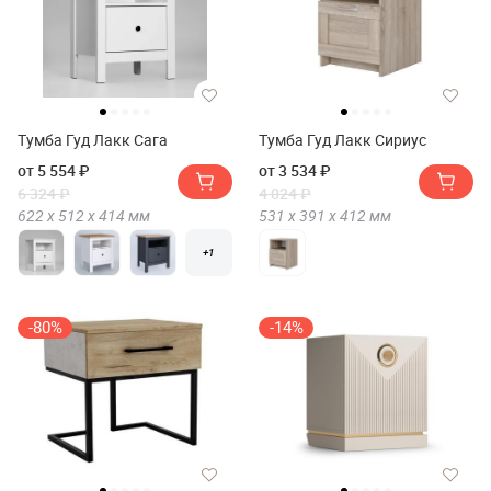
Тумба Гуд Лакк Сага
Тумба Гуд Лакк Сириус
от 5 554 ₽
от 3 534 ₽
6 324 ₽
4 024 ₽
622 х
512 х
414
мм
531 х
391 х
412
мм
+1
-80%
-14%