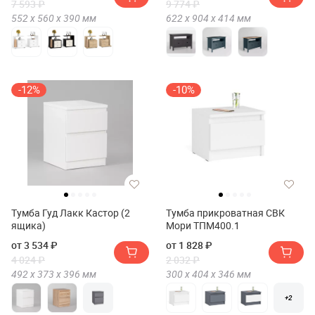
7 593 ₽
9 774 ₽
552 х
560 х
390
мм
622 х
904 х
414
мм
-12%
-10%
Тумба Гуд Лакк Кастор (2
Тумба прикроватная СВК
ящика)
Мори ТПМ400.1
от 3 534 ₽
от 1 828 ₽
4 024 ₽
2 032 ₽
492 х
373 х
396
мм
300 х
404 х
346
мм
+2