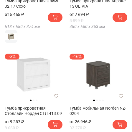
Тумба прикроватная Олимп
Тумба прикроватная Анрэкс
32.17 Сохо
1S OLIVIA
от 5 455 ₽
от 7 694 ₽
8 899 ₽
518 х
550 х
374
мм
450 х
560 х
363
мм
-3%
-16%
Тумба прикроватная
Тумба мобильная Norden NZ-
Столлайн Норден СТЛ.413.09
0204
от 9 387 ₽
от 26 946 ₽
9 660 ₽
32 270 ₽