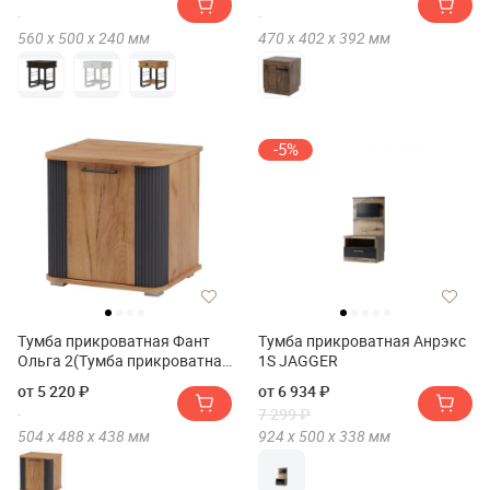
FANT Ольга 3)
560 х
500 х
240
мм
470 х
402 х
392
мм
-5%
Тумба прикроватная Фант
Тумба прикроватная Анрэкс
Ольга 2(Тумба прикроватная
1S JAGGER
FANT Ольга 2)
от 5 220 ₽
от 6 934 ₽
7 299 ₽
504 х
488 х
438
мм
924 х
500 х
338
мм