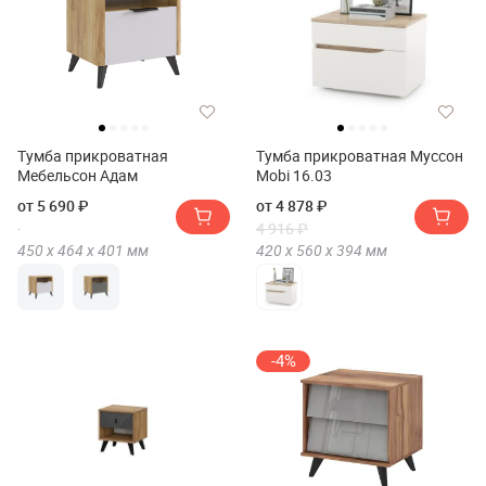
Тумба прикроватная
Тумба прикроватная Муссон
Мебельсон Адам
Mobi 16.03
от 5 690 ₽
от 4 878 ₽
4 916 ₽
450 х
464 х
401
мм
420 х
560 х
394
мм
-4%