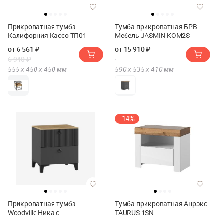
Прикроватная тумба
Тумба прикроватная БРВ
Калифорния Кассо ТП01
Мебель JASMIN KOM2S
от 6 561 ₽
от 15 910 ₽
6 940 ₽
555 х
450 х
450
мм
590 х
535 х
410
мм
-14%
Прикроватная тумба
Тумба прикроватная Анрэкс
Woodville Ника с
TAURUS 1SN