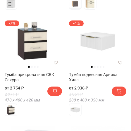
-7%
-4%
Тумба прикроватная СВК
Тумба подвесная Арника
Сакура
Хилл
от 2 754 ₽
от 2 936 ₽
2 971 ₽
3 061 ₽
470 х
400 х
420
мм
200 х
400 х
350
мм