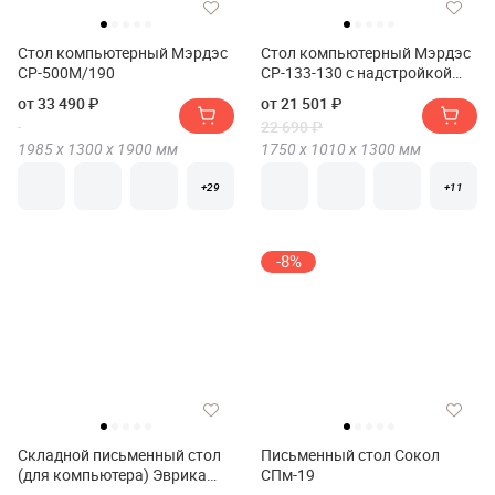
Стол компьютерный Мэрдэс
Стол компьютерный Мэрдэс
СР-500М/190
СР-133-130 с надстройкой
Левый
от 33 490 ₽
от 21 501 ₽
22 690 ₽
1985 х
1300 х
1900
мм
1750 х
1010 х
1300
мм
+29
+11
-8%
Складной письменный стол
Письменный стол Сокол
(для компьютера) Эврика
СПм-19
ERK-FT-43T с шириной 109