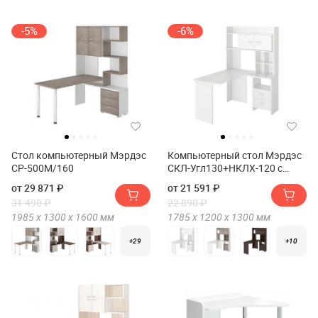
-5%
-6%
Стол компьютерный Мэрдэс
Компьютерный стол Мэрдэс
СР-500М/160
СКЛ-Угл130+НКЛХ-120 с
надстройкой+бокс Правый
от 29 871 ₽
от 21 591 ₽
31 490 ₽
22 890 ₽
1985 х
1300 х
1600
мм
1785 х
1200 х
1300
мм
+29
+10