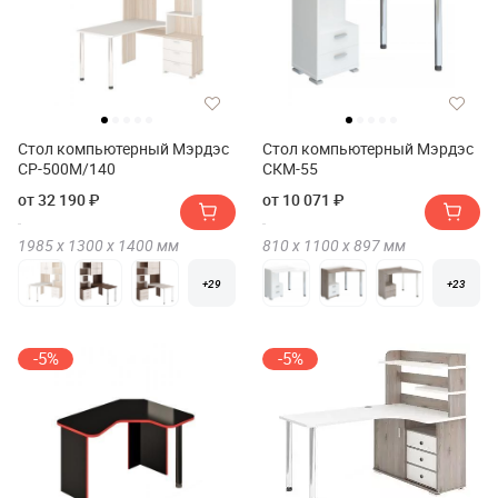
Стол компьютерный Мэрдэс
Стол компьютерный Мэрдэс
СР-500М/140
СКМ-55
от 32 190 ₽
от 10 071 ₽
1985 х
1300 х
1400
мм
810 х
1100 х
897
мм
+29
+23
-5%
-5%