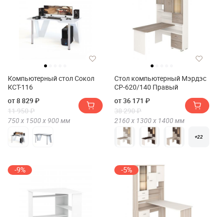
Компьютерный стол Сокол
Стол компьютерный Мэрдэс
КСТ-116
СР-620/140 Правый
от 8 829 ₽
от 36 171 ₽
11 950 ₽
38 290 ₽
750 х
1500 х
900
мм
2160 х
1300 х
1400
мм
+22
-9%
-5%