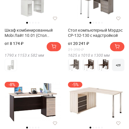
Шкаф комбинированный
Стол компьютерный Мэрдэс
Mobi Лайт 10.01 (Стол
СР-132-130 с надстройкой
письменный)
от 8 174 ₽
от 20 241 ₽
21 390 ₽
1790 х
1153 х
582
мм
1625 х
1010 х
1300
мм
+25
-8%
-5%