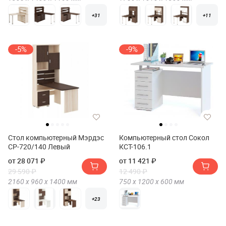
+31
+11
-5%
-9%
Стол компьютерный Мэрдэс
Компьютерный стол Сокол
СР-720/140 Левый
КСТ-106.1
от 28 071 ₽
от 11 421 ₽
29 590 ₽
12 490 ₽
2160 х
960 х
1400
мм
750 х
1200 х
600
мм
+23