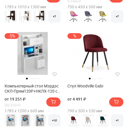
5 160 ₽
1785 х
1010 х
1300
мм
750 х
450 х
500
мм
+7
+7
-5%
%
Компьютерный стол Мэрдэс
Стул Woodville Gabi
СКЛ-Прям120Р+НКЛХ-120 со
скругленными углами и
от 19 251 ₽
от 4 491 ₽
надстройкой+бокс
20 370 ₽
1785 х
1200 х
600
мм
790 х
500 х
530
мм
+10
+1