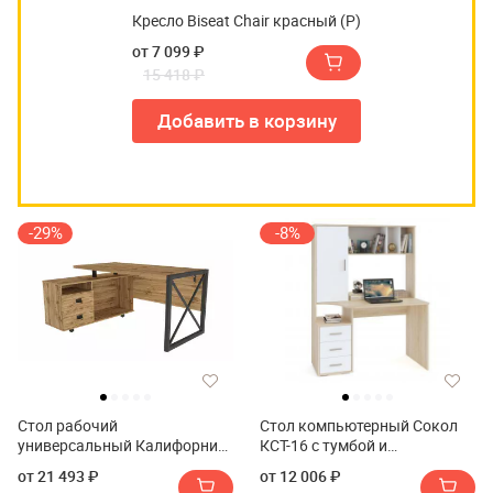
Кресло Biseat Chair красный (Р)
от 7 099 ₽
15 418 ₽
Добавить в корзину
-29%
-8%
Стол рабочий
Стол компьютерный Сокол
универсальный Калифорния
КСТ-16 с тумбой и
Хардвиг СР01
надстройкой
от 21 493 ₽
от 12 006 ₽