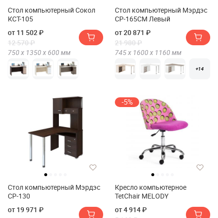
Стол компьютерный Сокол
Стол компьютерный Мэрдэс
КСТ-105
СР-165СМ Левый
от 11 502 ₽
от 20 871 ₽
12 570 ₽
21 980 ₽
750 х
1350 х
600
мм
745 х
1600 х
1160
мм
+14
-5%
Стол компьютерный Мэрдэс
Кресло компьютерное
СР-130
TetChair MELODY
от 19 971 ₽
от 4 914 ₽