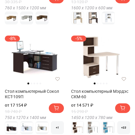
30 335 ₽
13 120 ₽
760 х
1500 х
1200
мм
1600 х
1200 х
600
мм
-8%
-5%
Стол компьютерный Сокол
Стол компьютерный Мэрдэс
КСТ-109П
СКМ-60
от 17 154 ₽
от 14 571 ₽
18 740 ₽
15 290 ₽
750 х
1270 х
1400
мм
1450 х
1200 х
780
мм
+1
+33