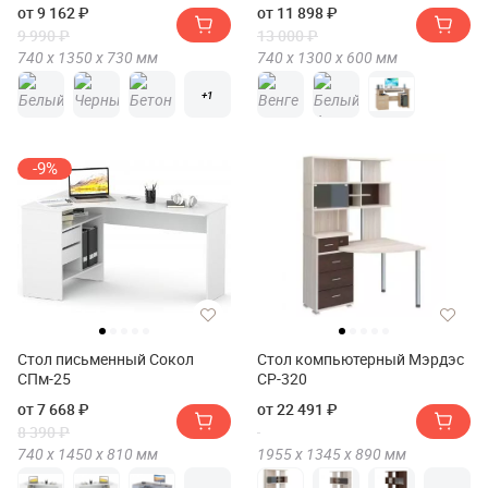
от 9 162 ₽
от 11 898 ₽
9 990 ₽
13 000 ₽
740 х
1350 х
730
мм
740 х
1300 х
600
мм
+1
-9%
Стол письменный Сокол
Стол компьютерный Мэрдэс
СПм-25
СР-320
от 7 668 ₽
от 22 491 ₽
8 390 ₽
740 х
1450 х
810
мм
1955 х
1345 х
890
мм