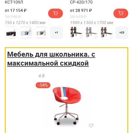
КСТ-109Л
СР-420/170
от 17 154 ₽
от 28 971 ₽
18 740 ₽
30 570 ₽
750 х
1270 х
1400
мм
1990 х
1300 х
1700
мм
+1
+33
Мебель для школьника. с
максимальной скидкой
4.8
-54%