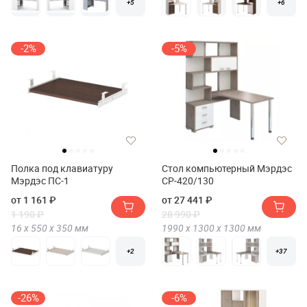
+5
+6
-2%
-5%
Полка под клавиатуру
Стол компьютерный Мэрдэс
Мэрдэс ПС-1
СР-420/130
от 1 161 ₽
от 27 441 ₽
1 190 ₽
28 990 ₽
16 х
550 х
350
мм
1990 х
1300 х
1300
мм
+2
+37
-26%
-6%