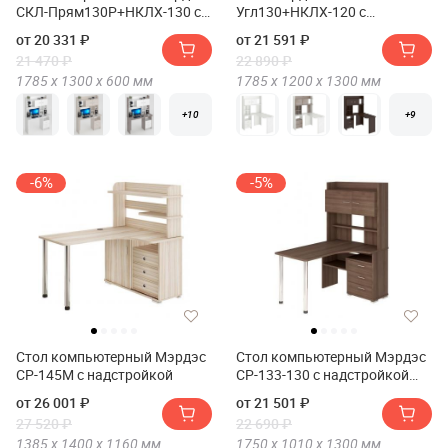
СКЛ-Прям130Р+НКЛХ-130 с
Угл130+НКЛХ-120 с
надстройкой и скругленными
надстройкой+бокс Левый
от 20 331 ₽
от 21 591 ₽
углами
21 470 ₽
22 890 ₽
1785 х
1300 х
600
мм
1785 х
1200 х
1300
мм
+10
+9
-6%
-5%
Стол компьютерный Мэрдэс
Стол компьютерный Мэрдэс
СР-145М с надстройкой
СР-133-130 с надстройкой
Правый
от 26 001 ₽
от 21 501 ₽
27 520 ₽
22 690 ₽
1385 х
1400 х
1160
мм
1750 х
1010 х
1300
мм