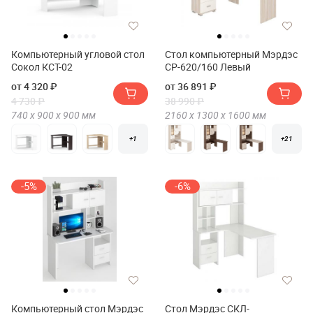
Компьютерный угловой стол
Стол компьютерный Мэрдэс
Сокол КСТ-02
СР-620/160 Левый
от 4 320 ₽
от 36 891 ₽
4 730 ₽
38 990 ₽
740 х
900 х
900
мм
2160 х
1300 х
1600
мм
+1
+21
-5%
-6%
Компьютерный стол Мэрдэс
Стол Мэрдэс СКЛ-