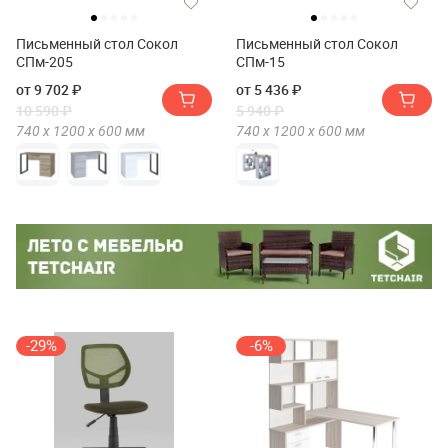
Письменный стол Сокол
Письменный стол Сокол
СПм-205
СПм-15
от 9 702 ₽
от 5 436 ₽
10 590 ₽
5 940 ₽
740 х
1200 х
600
мм
740 х
1200 х
600
мм
-29%
-6%