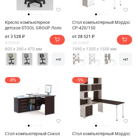
Кресло компьютерное
Стол компьютерный Мэрдэс
детское STOOL GROUP Лоло
СР-420/150
от 3 528 ₽
от 28 521 ₽
4 990 ₽
30 190 ₽
800 х
390 х
470
мм
1990 х
1300 х
1500
мм
+10
+37
-8%
-5%
Стол компьютерный Сокол
Стол компьютерный Мэрдэс