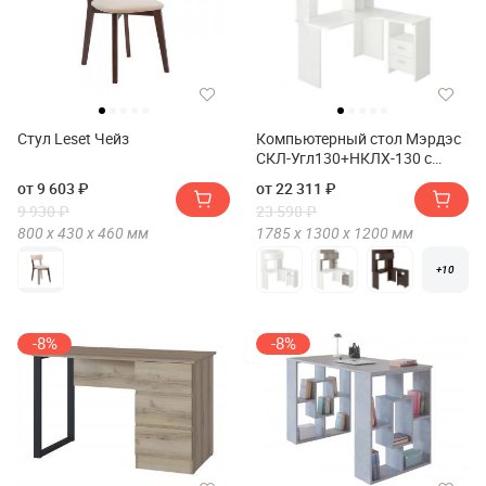
Стул Leset Чейз
Компьютерный стол Мэрдэс
СКЛ-Угл130+НКЛХ-130 с
надстройкой+бокс Правый
от 9 603 ₽
от 22 311 ₽
9 930 ₽
23 590 ₽
800 х
430 х
460
мм
1785 х
1300 х
1200
мм
+10
-8%
-8%