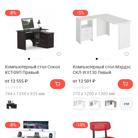
-8%
-5%
Компьютерный стол Сокол
Компьютерный стол Мэрдэс
КСТ-09П Правый
СКЛ-Угл130 Левый
от 12 555 ₽
от 12 501 ₽
13 710 ₽
13 190 ₽
744 х
1350 х
935
мм
770 х
1200 х
1300
мм
+10
-8%
-14%