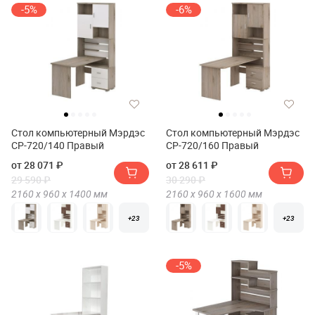
-5%
-6%
Стол компьютерный Мэрдэс
Стол компьютерный Мэрдэс
СР-720/140 Правый
СР-720/160 Правый
от 28 071 ₽
от 28 611 ₽
29 590 ₽
30 290 ₽
2160 х
960 х
1400
мм
2160 х
960 х
1600
мм
+23
+23
-5%