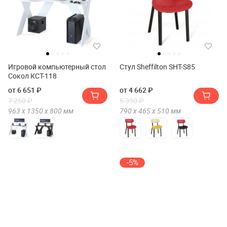
Игровой компьютерный стол
Стул Sheffilton SHT-S85
Сокол КСТ-118
от 6 651 ₽
от 4 662 ₽
7 250 ₽
5 390 ₽
963 х
1350 х
800
мм
790 х
465 х
510
мм
-5%