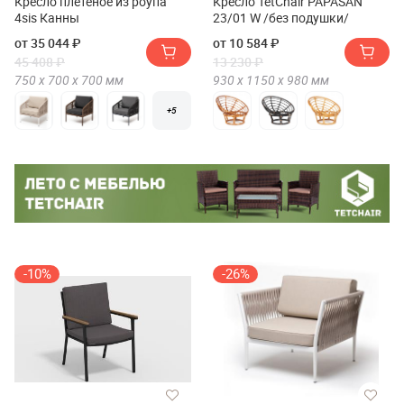
Кресло плетеное из роупа
Кресло TetChair PAPASAN
4sis Канны
23/01 W /без подушки/
от 35 044 ₽
от 10 584 ₽
45 408 ₽
13 230 ₽
750 х
700 х
700
мм
930 х
1150 х
980
мм
+5
-10%
-26%