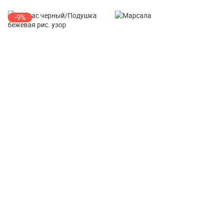
-9%
Стул к набору Мебельторг
Кресло лаунж пластиковое
Ницца
Siesta Contract Paris
от 4 217 ₽
от 12 204 ₽
4 631 ₽
1002 х
577 х
658
мм
760 х
680 х
700
мм
-34%