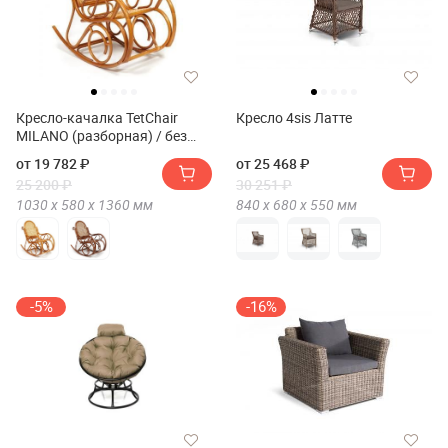
Кресло-качалка TetChair
Кресло 4sis Латте
MILANO (разборная) / без
подушки
от 19 782 ₽
от 25 468 ₽
25 200 ₽
30 251 ₽
1030 х
580 х
1360
мм
840 х
680 х
550
мм
-5%
-16%