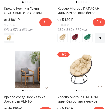
Кресло КемпингГрупп
Кресло M-group ПАПАСАН
СТЭНХАМН с наклоном
мини без ротанга белое
сиденья/спинки /
от 3 861 ₽
от 5 130 ₽
каркас:20мм/ (64x62x84cm),
4 259 ₽
5 460 ₽
неокраш.арт 500281
840 х
570 х
630
мм
680 х
810 х
770
мм
+4
-6%
Кресло обеденное из тика
Кресло M-group ПАПАСАН
Joygarden VENTO
мини без ротанга чёрное
от 46 890 ₽
от 5 130 ₽