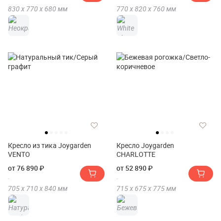
830 х
770 х
680
мм
770 х
820 х
760
мм
Кресло из тика Joygarden
Кресло Joygarden
VENTO
CHARLOTTE
от 76 890 ₽
от 52 890 ₽
705 х
710 х
840
мм
715 х
675 х
775
мм