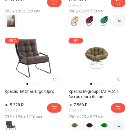
5 460 ₽
760 х
605 х
560
мм
680 х
810 х
770
мм
+4
-39%
-5%
Кресло TetChair Ergo/Эрго
Кресло M-group ПАПАСАН
без ротанга белое
от 5 220 ₽
от 7 560 ₽
8 570 ₽
7 980 ₽
735 х
195 х
1210
мм
750 х
970 х
970
мм
+4