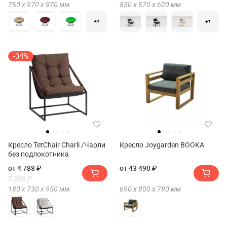
750 х
970 х
970
мм
850 х
570 х
620
мм
+4
+1
-34%
Кресло TetChair Charli /Чарли
Кресло Joygarden BOOKA
без подлокотника
от 4 788 ₽
от 43 490 ₽
7 280 ₽
180 х
730 х
950
мм
690 х
800 х
780
мм