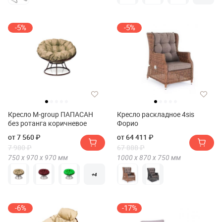
-5%
-5%
Кресло M-group ПАПАСАН
Кресло раскладное 4sis
без ротанга коричневое
Форио
от 7 560 ₽
от 64 411 ₽
7 980 ₽
67 888 ₽
750 х
970 х
970
мм
1000 х
870 х
750
мм
+4
-6%
-17%