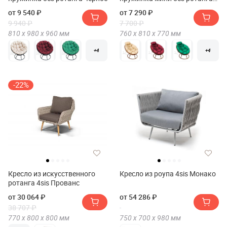
коричневое
от 9 540 ₽
от 7 290 ₽
9 940 ₽
7 700 ₽
810 х
980 х
960
мм
760 х
810 х
770
мм
+4
+4
-22%
Кресло из искусственного
Кресло из роупа 4sis Монако
ротанга 4sis Прованс
от 30 064 ₽
от 54 286 ₽
38 707 ₽
770 х
800 х
800
мм
750 х
700 х
980
мм