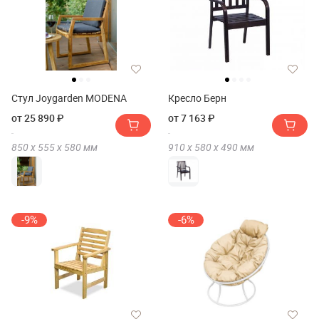
Стул Joygarden MODENA
Кресло Берн
от 25 890 ₽
от 7 163 ₽
850 х
555 х
580
мм
910 х
580 х
490
мм
-9%
-6%