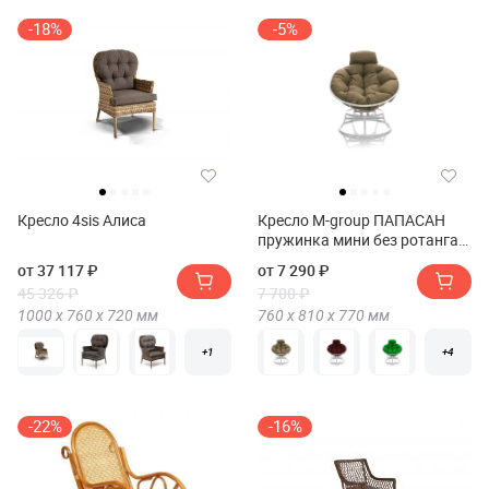
-18%
-5%
Кресло 4sis Алиса
Кресло M-group ПАПАСАН
пружинка мини без ротанга
белое
от 37 117 ₽
от 7 290 ₽
45 326 ₽
7 700 ₽
1000 х
760 х
720
мм
760 х
810 х
770
мм
+1
+4
-22%
-16%