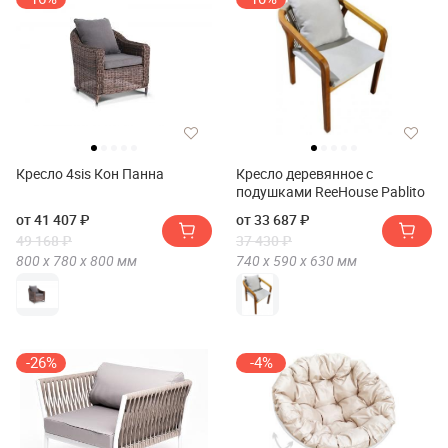
Кресло 4sis Кон Панна
Кресло деревянное с
подушками ReeHouse Pablito
от 41 407 ₽
от 33 687 ₽
49 168 ₽
37 430 ₽
800 х
780 х
800
мм
740 х
590 х
630
мм
-26%
-4%