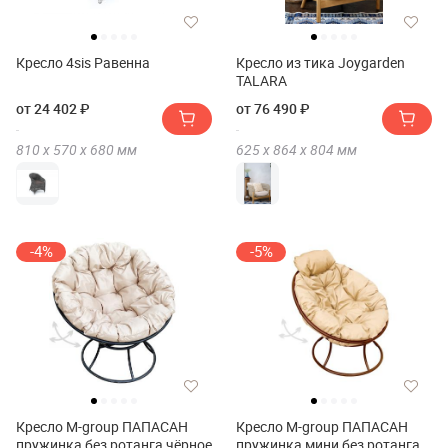
Кресло 4sis Равенна
Кресло из тика Joygarden
TALARA
от 24 402 ₽
от 76 490 ₽
810 х
570 х
680
мм
625 х
864 х
804
мм
-4%
-5%
Кресло M-group ПАПАСАН
Кресло M-group ПАПАСАН
пружинка без ротанга чёрное
пружинка мини без ротанга