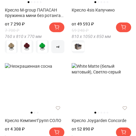
Кресло M-group ПАПАСАН
Кресло 4sis Капучино
пружинка мини без ротанга
чёрное
от 7 290 ₽
от 49 593 ₽
7 700 ₽
59 248 ₽
760 х
810 х
770
мм
810 х
1050 х
850
мм
+4
Кресло КемпингГрупп СОЛО
Кресло Joygarden Concorde
от 4 308 ₽
от 52 890 ₽