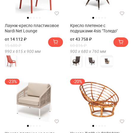
Лаунж-кресло пластиковое
Кресло плетеное с
Nardi Net Lounge
подушками 4sis "Толедо"
от 14 112 ₽
от 43 758 ₽
15 680 ₽
60 816 ₽
990 х
615 х
900
мм
900 х
680 х
760
мм
-23%
-20%