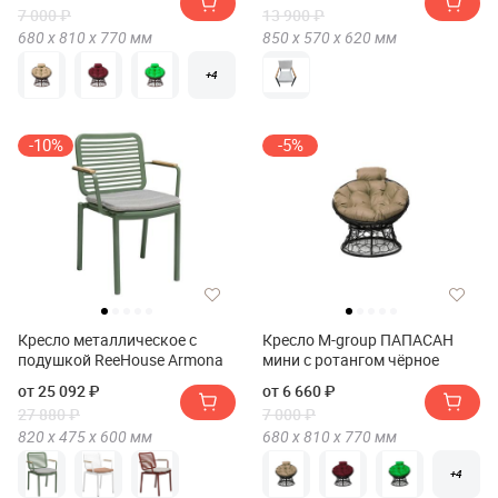
поливуда
7 000 ₽
13 900 ₽
680 х
810 х
770
мм
850 х
570 х
620
мм
+4
-10%
-5%
Кресло металлическое с
Кресло M-group ПАПАСАН
подушкой ReeHouse Armona
мини с ротангом чёрное
от 25 092 ₽
от 6 660 ₽
27 880 ₽
7 000 ₽
820 х
475 х
600
мм
680 х
810 х
770
мм
+4