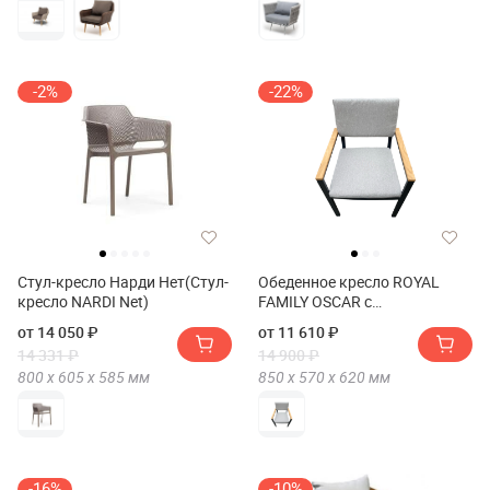
-2%
-22%
Стул-кресло Нарди Нет(Стул-
Обеденное кресло ROYAL
кресло NARDI Net)
FAMILY OSСAR с
подлокотниками из тика
от 14 050 ₽
от 11 610 ₽
14 331 ₽
14 900 ₽
800 х
605 х
585
мм
850 х
570 х
620
мм
-16%
-10%