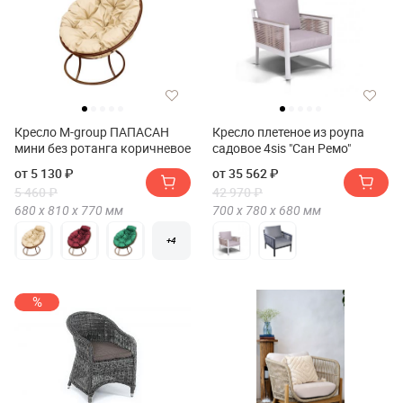
Кресло M-group ПАПАСАН
Кресло плетеное из роупа
мини без ротанга коричневое
садовое 4sis "Сан Ремо"
от 5 130 ₽
от 35 562 ₽
5 460 ₽
42 970 ₽
680 х
810 х
770
мм
700 х
780 х
680
мм
+4
%