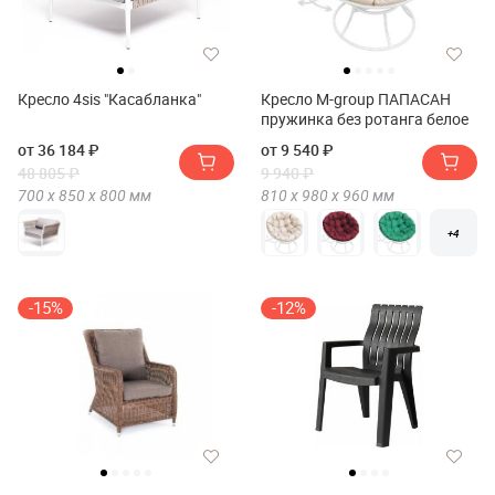
Кресло 4sis "Касабланка"
Кресло M-group ПАПАСАН
пружинка без ротанга белое
от 36 184 ₽
от 9 540 ₽
48 805 ₽
9 940 ₽
700 х
850 х
800
мм
810 х
980 х
960
мм
+4
-15%
-12%