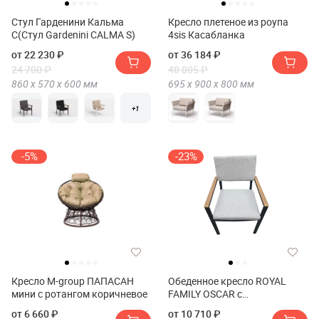
Стул Гарденини Кальма
Кресло плетеное из роупа
С(Стул Gardenini CALMA S)
4sis Касабланка
от 22 230 ₽
от 36 184 ₽
24 700 ₽
48 805 ₽
860 х
570 х
600
мм
695 х
900 х
800
мм
+1
-5%
-23%
Кресло M-group ПАПАСАН
Обеденное кресло ROYAL
мини с ротангом коричневое
FAMILY OSCAR с
подлокотниками из
от 6 660 ₽
от 10 710 ₽