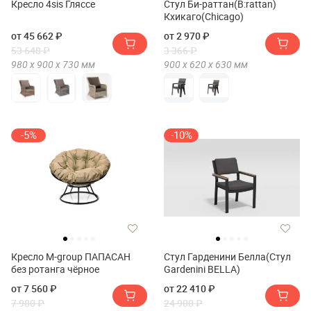
Кресло 4sis Гляссе
Стул Би-раттан(B:rattan)
Кхикаго(Chicago)
от 45 662 ₽
от 2 970 ₽
53 648 ₽
3 366 ₽
980 х
900 х
730
мм
900 х
620 х
630
мм
-5%
-10%
Кресло M-group ПАПАСАН
Стул Гарденини Белла(Стул
без ротанга чёрное
Gardenini BELLA)
от 7 560 ₽
от 22 410 ₽
7 980 ₽
24 900 ₽