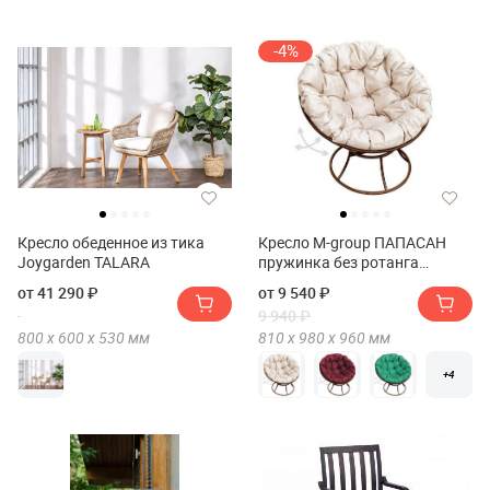
-4%
Кресло обеденное из тика
Кресло M-group ПАПАСАН
Joygarden TALARA
пружинка без ротанга
коричневое
от 41 290 ₽
от 9 540 ₽
9 940 ₽
800 х
600 х
530
мм
810 х
980 х
960
мм
+4