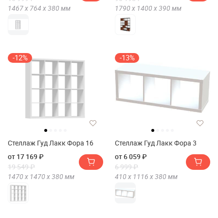
1467 х
764 х
380
мм
1790 х
1400 х
390
мм
-12%
-13%
Стеллаж Гуд Лакк Фора 16
Стеллаж Гуд Лакк Фора 3
от 17 169 ₽
от 6 059 ₽
19 549 ₽
6 999 ₽
1470 х
1470 х
380
мм
410 х
1116 х
380
мм