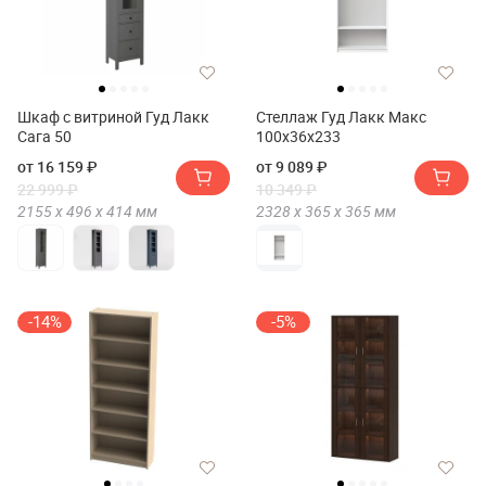
Шкаф с витриной Гуд Лакк
Стеллаж Гуд Лакк Макс
Сага 50
100х36х233
от 16 159 ₽
от 9 089 ₽
22 999 ₽
10 349 ₽
2155 х
496 х
414
мм
2328 х
365 х
365
мм
-14%
-5%