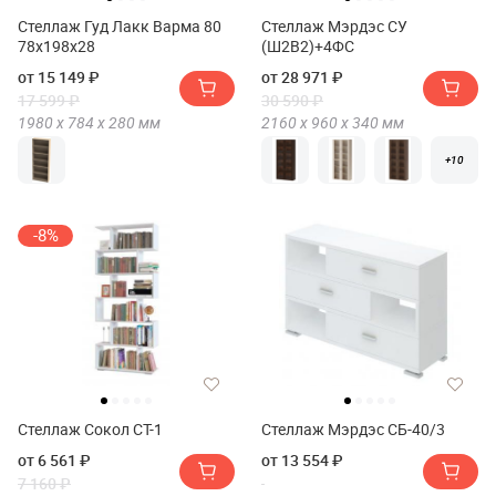
Стеллаж Гуд Лакк Варма 80
Стеллаж Мэрдэс СУ
78х198х28
(Ш2В2)+4ФС
от 15 149 ₽
от 28 971 ₽
17 599 ₽
30 590 ₽
1980 х
784 х
280
мм
2160 х
960 х
340
мм
+10
-8%
Стеллаж Сокол СТ-1
Стеллаж Мэрдэс СБ-40/3
от 6 561 ₽
от 13 554 ₽
7 160 ₽