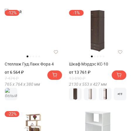
-12%
-1%
Стеллаж Гуд Лакк Фора 4
Шкаф Мэрдэс КС-10
от 6 564 ₽
от 13 761 ₽
7 474 ₽
13 890 ₽
765 х
764 х
380
мм
2130 х
553 х
427
мм
+11
-22%