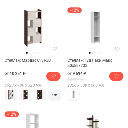
-12%
Стеллаж Мэрдэс СТЛ-ЗВ
Стеллаж Гуд Лакк Макс
50х58х233
от 10 251 ₽
от 9 594 ₽
10 924 ₽
1520 х
700 х
320
мм
2328 х
589 х
500
мм
+10
-12%