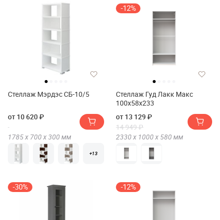
-12%
Стеллаж Мэрдэс СБ-10/5
Стеллаж Гуд Лакк Макс
100х58х233
от 10 620 ₽
от 13 129 ₽
14 949 ₽
1785 х
700 х
300
мм
2330 х
1000 х
580
мм
+13
-30%
-12%