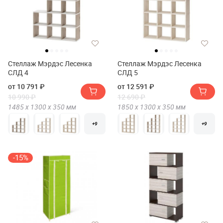
Стеллаж Мэрдэс Лесенка
Стеллаж Мэрдэс Лесенка
СЛД 4
СЛД 5
от 10 791 ₽
от 12 591 ₽
10 990 ₽
12 690 ₽
1485 х
1300 х
350
мм
1850 х
1300 х
350
мм
+9
+9
-15%