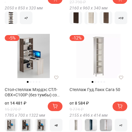
27 790 ₽
2050 х
850 х
320
мм
2160 х
960 х
340
мм
+7
+10
-5%
-12%
Стол-стеллаж Мэрдэс СТЛ-
Стеллаж Гуд Лакк Сага 50
ОВХ+С100Р (без тумбы) со
скругленными углами
от 14 481 ₽
от 8 584 ₽
15 270 ₽
9 774 ₽
1785 х
700 х
1322
мм
2155 х
496 х
414
мм
+8
+1