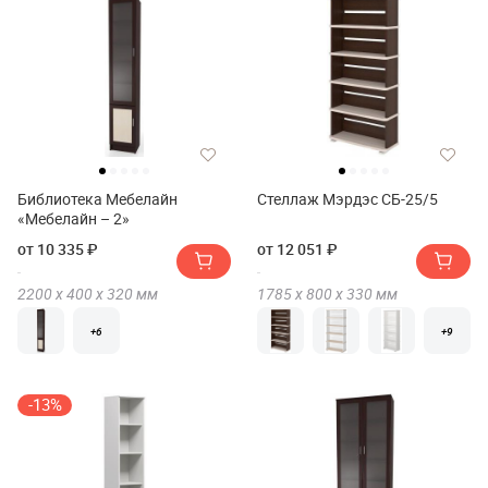
Библиотека Мебелайн
Стеллаж Мэрдэс СБ-25/5
«Мебелайн – 2»
от 10 335 ₽
от 12 051 ₽
2200 х
400 х
320
мм
1785 х
800 х
330
мм
+6
+9
-13%