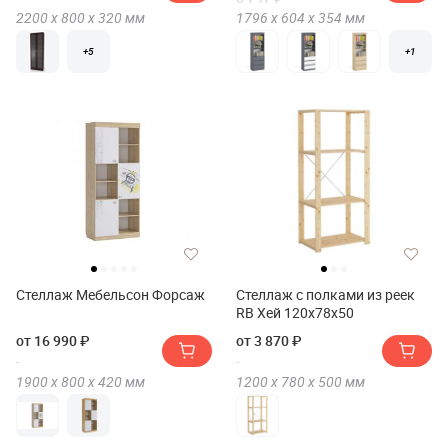
2200 х
800 х
320
мм
1796 х
604 х
354
мм
+5
+1
Стеллаж Мебельсон Форсаж
Стеллаж с полками из реек
RB Хей 120х78х50
от 16 990 ₽
от 3 870 ₽
1900 х
800 х
420
мм
1200 х
780 х
500
мм