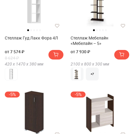
Стеллаж Гуд Лакк Фора 4Л
Стеллаж Мебелайн
«Мебелайн – 5»
от 7 574 ₽
от 7 930 ₽
8 624 ₽
420 х
1470 х
380
мм
2100 х
800 х
300
мм
+7
-5%
-5%