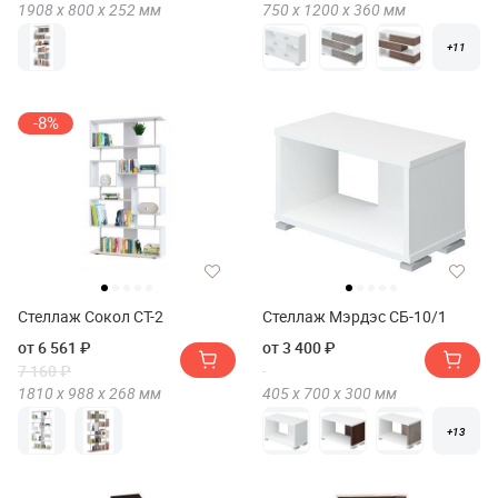
1908 х
800 х
252
мм
750 х
1200 х
360
мм
+11
-8%
Стеллаж Сокол СТ-2
Стеллаж Мэрдэс СБ-10/1
от 6 561 ₽
от 3 400 ₽
7 160 ₽
1810 х
988 х
268
мм
405 х
700 х
300
мм
+13