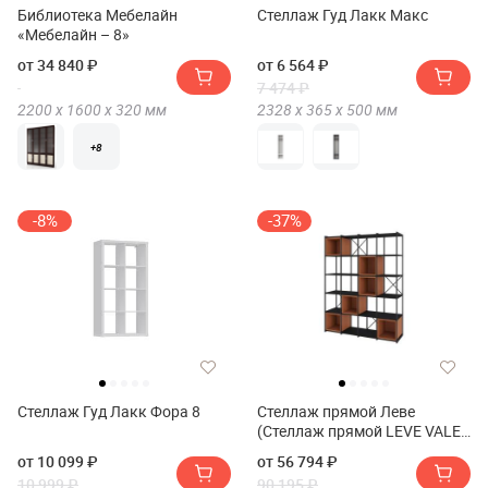
Библиотека Мебелайн
Стеллаж Гуд Лакк Макс
«Мебелайн – 8»
от 34 840 ₽
от 6 564 ₽
7 474 ₽
2200 х
1600 х
320
мм
2328 х
365 х
500
мм
+8
-8%
-37%
Стеллаж Гуд Лакк Фора 8
Стеллаж прямой Леве
(Стеллаж прямой LEVE VALE
MAXI BOOKCASE)
от 10 099 ₽
от 56 794 ₽
10 999 ₽
90 195 ₽