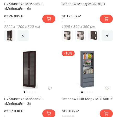
Библиотека Мебелайн
Стеллаж Мэрдэс СБ-30/3
«Мебелайн – 6»
от 26 845 ₽
от 12 537 ₽
2200 х
1200 х
320
мм
1095 х
890 х
360
мм
+7
+8
-10%
Библиотека Мебелайн
Стеллаж СВК Мори МСТ600.3
«Мебелайн – 3»
от 17 030 ₽
от 6 072 ₽
6 747 ₽