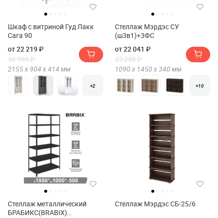
Шкаф с витриной Гуд Лакк
Стеллаж Мэрдэс СУ
Сага 90
(ш3в1)+3ФС
от 22 219 ₽
от 22 041 ₽
30 999 ₽
23 290 ₽
2155 х
904 х
414
мм
1090 х
1450 х
340
мм
+2
+10
Стеллаж металлический
Стеллаж Мэрдэс СБ-25/6
БРАБИКС(BRABIX)