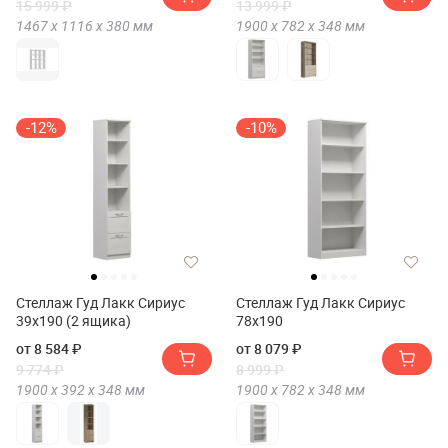
15 999 ₽
13 999 ₽
1467 х
1116 х
380
мм
1900 х
782 х
348
мм
-12%
-10%
Стеллаж Гуд Лакк Сириус
Стеллаж Гуд Лакк Сириус
39х190 (2 ящика)
78х190
от 8 584 ₽
от 8 079 ₽
9 774 ₽
8 999 ₽
1900 х
392 х
348
мм
1900 х
782 х
348
мм