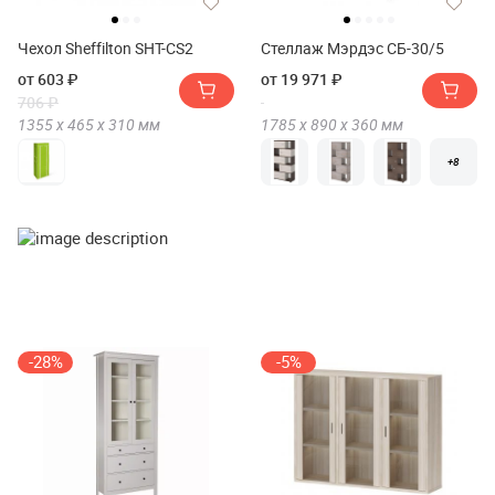
Чехол Sheffilton SHT-CS2
Стеллаж Мэрдэс СБ-30/5
от 603 ₽
от 19 971 ₽
706 ₽
1355 х
465 х
310
мм
1785 х
890 х
360
мм
+8
-28%
-5%