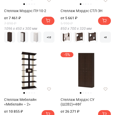
Стеллаж Мэрдэс ПУ-10-2
Стеллаж Мэрдэс СТЛ-ЗН
от 7 461 ₽
от 5 661 ₽
7 890 ₽
5 990 ₽
1096 х
450 х
300
мм
850 х
700 х
320
мм
+10
+9
-5%
Стеллаж Мебелайн
Стеллаж Мэрдэс СУ
«Мебелайн – 2»
(Ш2В2)+4ФГ
от 10 855 ₽
от 26 271 ₽