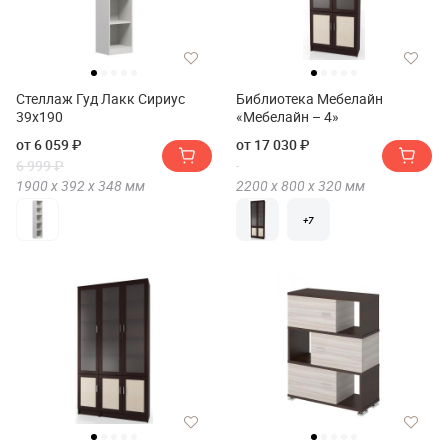
Стеллаж Гуд Лакк Сириус
Библиотека Мебелайн
39х190
«Мебелайн – 4»
от 6 059 ₽
от 17 030 ₽
6 999 ₽
1900 х
392 х
348
мм
2200 х
800 х
320
мм
+7