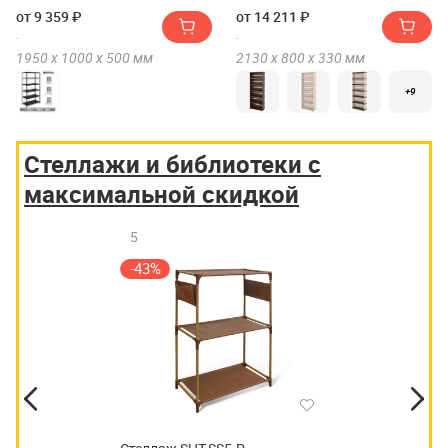
ГРАФИТ(GRAFIT) MS(MS) KD-
от 9 359 ₽
от 14 211 ₽
195/50-6
1950 х
1000 х
500
мм
2130 х
800 х
330
мм
+9
Стеллажи и библиотеки с
максимальной скидкой
5
-43%