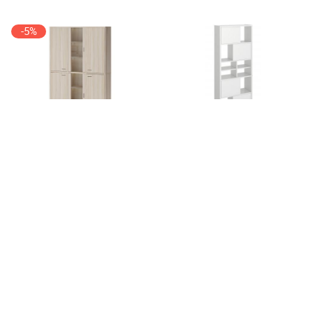
-5%
Стеллаж Мэрдэс СУ
Стеллаж Мэрдэс СТЛ-ЗВХ
(Ш3В2)+4ФГ+2ФС
от 38 691 ₽
от 12 690 ₽
40 890 ₽
2160 х
1450 х
340
мм
1785 х
700 х
320
мм
+10
+10
-8%