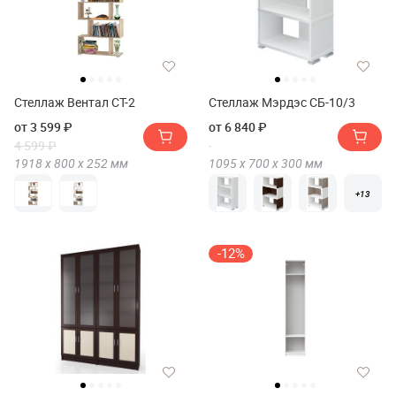
Стеллаж Вентал СТ-2
Стеллаж Мэрдэс СБ-10/3
от 3 599 ₽
от 6 840 ₽
4 599 ₽
1918 х
800 х
252
мм
1095 х
700 х
300
мм
+13
-12%