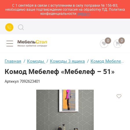
С 1 сентября в связи с вступлением в силу поправки № 156-ФЗ,
необходимо ваше подтверждение согласия на обработку ПД. Политика
конфиденциальности
здесь>>
0
0
Главная
Комоды
Комоды 3 ящика
Комод Мебелеф «Мебелеф – 51»
Комод Мебелеф «Мебелеф – 51»
Артикул
7092623401