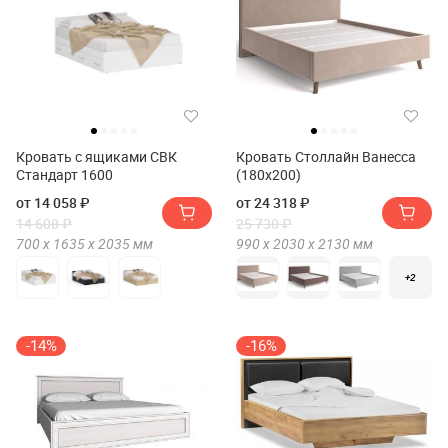
Кровать с ящиками СВК
Кровать Столлайн Ванесса
Стандарт 1600
(180х200)
от 14 058 ₽
от 24 318 ₽
14 608 ₽
25 730 ₽
700 х
1635 х
2035
мм
990 х
2030 х
2130
мм
+2
-14%
-16%