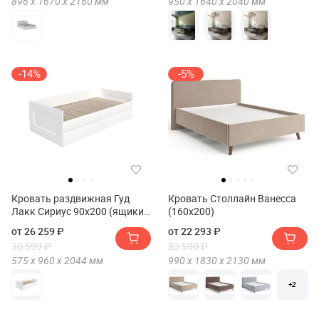
896 х
1670 х
2160
мм
950 х
1640 х
2040
мм
-14%
-5%
Кровать раздвижная Гуд
Кровать Столлайн Ванесса
Лакк Сириус 90х200 (ящики
(160х200)
без ручек)
от 26 259 ₽
от 22 293 ₽
30 599 ₽
23 590 ₽
575 х
960 х
2044
мм
990 х
1830 х
2130
мм
+2