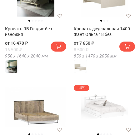
Кровать RB Глэдис без
Кровать двуспальная 1400
изножья
Фант Ольга 18 без
основания(Кровать
от 16 470 ₽
от 7 650 ₽
двуспальная 1400 FANT
16 500 ₽
8 500 ₽
Ольга 18 без основания)
950 х
1640 х
2040
мм
850 х
1470 х
2050
мм
-4%