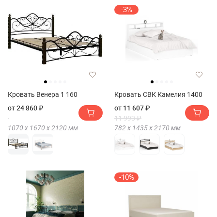
-3%
Кровать Венера 1 160
Кровать СВК Камелия 1400
от 24 860 ₽
от 11 607 ₽
11 993 ₽
1070 х
1670 х
2120
мм
782 х
1435 х
2170
мм
-10%