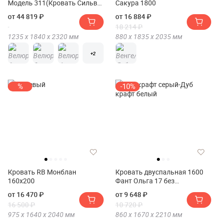
Модель 311(Кровать Сильва
Сакура 1800
Ester 1600 Модель 311)
от 44 819 ₽
от 16 884 ₽
18 214 ₽
1235 х
1840 х
2320
мм
880 х
1835 х
2035
мм
+2
%
-10%
Кровать RB Монблан
Кровать двуспальная 1600
160х200
Фант Ольга 17 без
основания(Кровать
от 16 470 ₽
от 9 648 ₽
двуспальная 1600 FANT
16 500 ₽
10 720 ₽
Ольга 17 без основания)
975 х
1640 х
2040
мм
860 х
1670 х
2210
мм