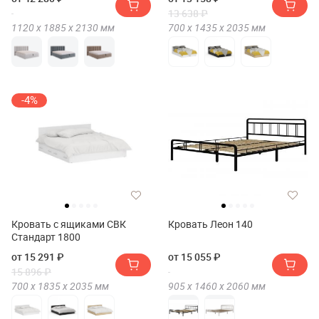
13 638 ₽
1120 х
1885 х
2130
мм
700 х
1435 х
2035
мм
-4%
Кровать с ящиками СВК
Кровать Леон 140
Стандарт 1800
от 15 291 ₽
от 15 055 ₽
15 896 ₽
700 х
1835 х
2035
мм
905 х
1460 х
2060
мм