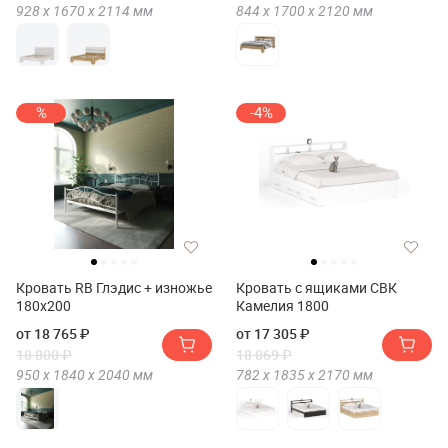
928 х
1670 х
2114
мм
844 х
1700 х
2120
мм
%
-4%
Кровать RB Глэдис + изножье
Кровать с ящиками СВК
180х200
Камелия 1800
от 18 765 ₽
от 17 305 ₽
18 800 ₽
18 069 ₽
950 х
1840 х
2040
мм
782 х
1835 х
2170
мм