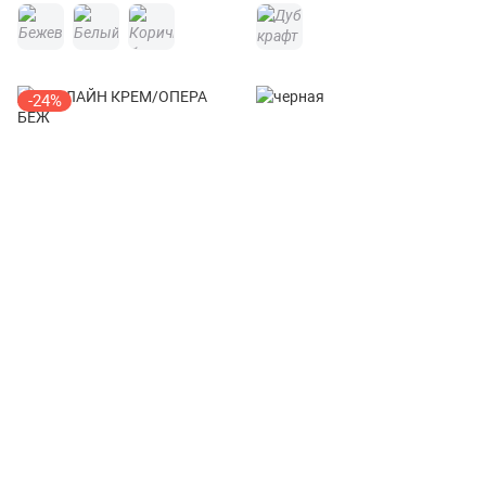
-24%
Кровать Анрэкс OLIVIA 160М
Кровать Леон 160
с подъемником
от 15 207 ₽
от 33 895 ₽
44 599 ₽
905 х
1660 х
2060
мм
1138 х
1680 х
2130
мм