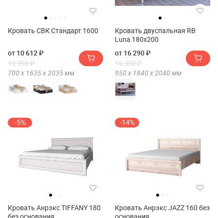
Кровать СВК Стандарт 1600
Кровать двуспальная RB
Luna 180х200
от 10 612 ₽
от 16 290 ₽
10 950 ₽
16 350 ₽
700 х
1635 х
2035
мм
950 х
1840 х
2040
мм
-5%
-14%
Кровать Анрэкс TIFFANY 180
Кровать Анрэкс JAZZ 160 без
без основания
основания