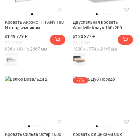
Кровать Анрэкс TIFFANY 180
Двуспальная кровать
N с подьемником
Woodville Клауд 160х200
парящая
от 49 779 ₽
от 20 277 ₽
58 199 ₽
24 190 ₽
936 х
1911 х
2067
мм
1020 х
1774 х
2145
мм
-7%
Кровать Сильва Эстер 1600
Кровать с ящиками СВК