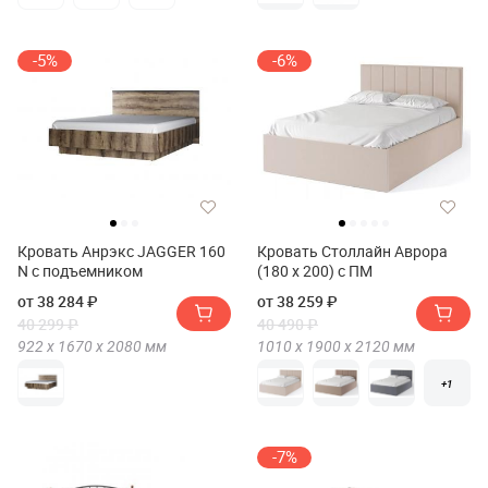
-5%
-6%
Кровать Анрэкс JAGGER 160
Кровать Столлайн Аврора
N с подъемником
(180 х 200) с ПМ
от 38 284 ₽
от 38 259 ₽
40 299 ₽
40 490 ₽
922 х
1670 х
2080
мм
1010 х
1900 х
2120
мм
+1
-7%