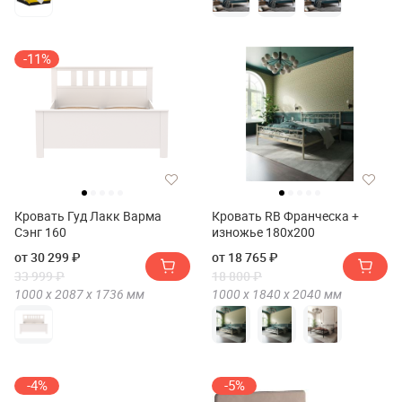
-11%
Кровать Гуд Лакк Варма
Кровать RB Франческа +
Сэнг 160
изножье 180х200
от 30 299 ₽
от 18 765 ₽
33 999 ₽
18 800 ₽
1000 х
2087 х
1736
мм
1000 х
1840 х
2040
мм
-4%
-5%