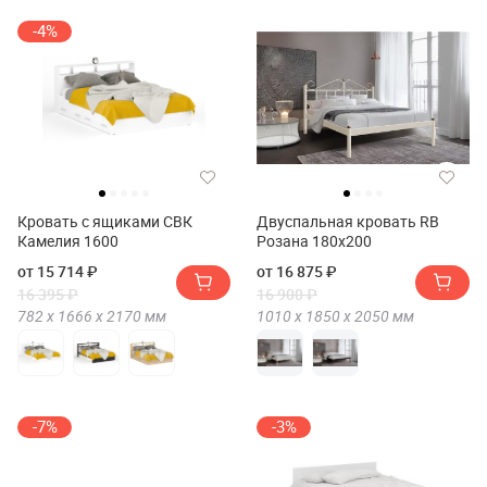
-4%
Кровать с ящиками СВК
Двуспальная кровать RB
Камелия 1600
Розана 180х200
от 15 714 ₽
от 16 875 ₽
16 395 ₽
16 900 ₽
782 х
1666 х
2170
мм
1010 х
1850 х
2050
мм
-7%
-3%