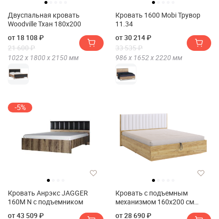
Двуспальная кровать
Кровать 1600 Mobi Трувор
Woodville Тхан 180х200
11.34
от 18 108 ₽
от 30 214 ₽
21 600 ₽
33 535 ₽
1022 х
1800 х
2150
мм
986 х
1652 х
2220
мм
-5%
Кровать Анрэкс JAGGER
Кровать с подъемным
160М N с подъемником
механизмом 160х200 см
Мебельсон Адам
от 43 509 ₽
от 28 690 ₽