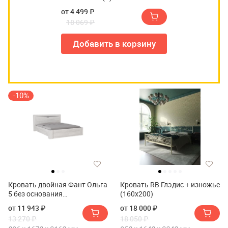
от 4 499 ₽
18 069 ₽
Добавить в корзину
-10%
Кровать двойная Фант Ольга
Кровать RB Глэдис + изножье
5 без основания
(160х200)
1600х2000(Кровать двойная
от 11 943 ₽
от 18 000 ₽
FANT Ольга 5 без основания
13 270 ₽
18 050 ₽
1600х2000)