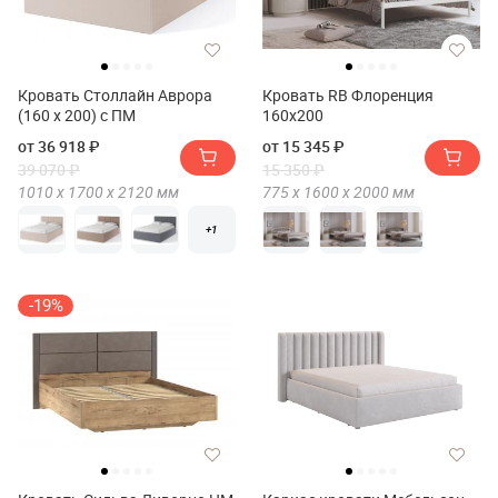
Кровать Столлайн Аврора
Кровать RB Флоренция
(160 х 200) с ПМ
160х200
от 36 918 ₽
от 15 345 ₽
39 070 ₽
15 350 ₽
1010 х
1700 х
2120
мм
775 х
1600 х
2000
мм
+1
-19%