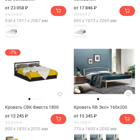
от 23 058 ₽
от 17 846 ₽
24 250 ₽
20 839 ₽
936 х
1911 х
2067
мм
895 х
1673 х
2069
мм
-7%
Кровать СВК Фиеста 1800
Кровать RB Эко+ 160х200
от 12 245 ₽
от 15 345 ₽
13 210 ₽
15 350 ₽
800 х
1835 х
2035
мм
775 х
1600 х
2050
мм