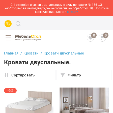
С 1 сентября в связи с вступлением в силу поправки № 156-ФЗ,
необходимо ваше подтверждение согласия на обработку ПД. Политика
конфиденциальности
здесь>>
0
0
Главная
Кровати
Кровати двуспальные
Кровати двуспальные.
Сортировать
Фильтр
-6%