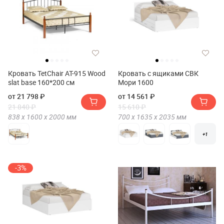
Кровать TetChair AT-915 Wood
Кровать с ящиками СВК
slat base 160*200 см
Мори 1600
от 21 798 ₽
от 14 561 ₽
21 840 ₽
15 610 ₽
838 х
1600 х
2000
мм
700 х
1635 х
2035
мм
+1
-3%