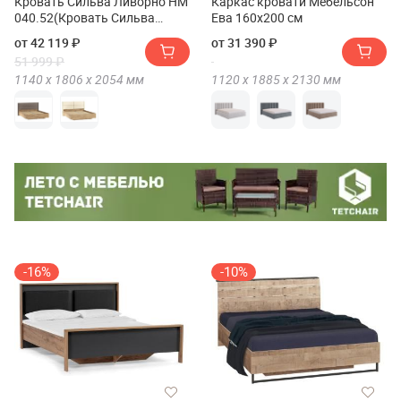
Кровать Сильва Ливорно НМ
Каркас кровати Мебельсон
040.52(Кровать Сильва
Ева 160х200 см
Livorno НМ 040.52)
от 42 119 ₽
от 31 390 ₽
51 999 ₽
1140 х
1806 х
2054
мм
1120 х
1885 х
2130
мм
-16%
-10%