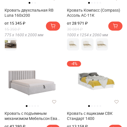
Кровать двухспальная RB
Кровать Компасс (Compass)
Luna 160x200
Ассоль АС-11К
от 15 345 ₽
от 28 971 ₽
15 350 ₽
30 084 ₽
775 х
1600 х
2000
мм
1000 х
1254 х
2060
мм
-4%
Кровать с подъемным
Кровать с ящиками СВК
механизмом Мебельсон Ева
Стандарт 1400
160х200 см
от 42 280 ₽
от 13 158 ₽