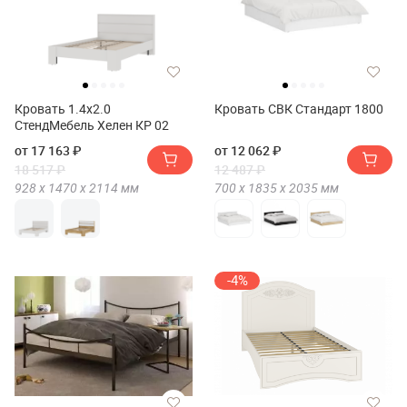
Кровать 1.4х2.0
Кровать СВК Стандарт 1800
СтендМебель Хелен КР 02
от 17 163 ₽
от 12 062 ₽
18 517 ₽
12 487 ₽
928 х
1470 х
2114
мм
700 х
1835 х
2035
мм
-4%