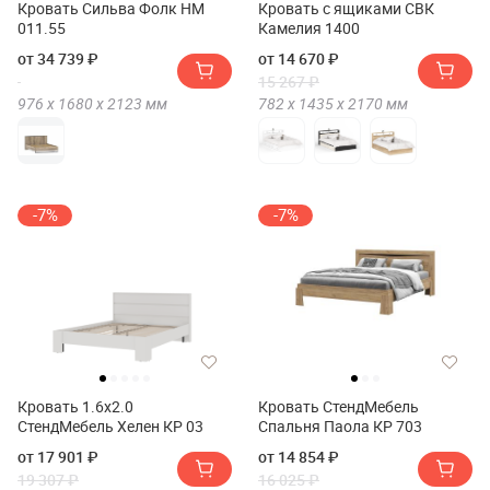
Кровать Сильва Фолк НМ
Кровать с ящиками СВК
011.55
Камелия 1400
от 34 739 ₽
от 14 670 ₽
15 267 ₽
976 х
1680 х
2123
мм
782 х
1435 х
2170
мм
-7%
-7%
Кровать 1.6х2.0
Кровать СтендМебель
СтендМебель Хелен КР 03
Спальня Паола КР 703
от 17 901 ₽
от 14 854 ₽
19 307 ₽
16 025 ₽