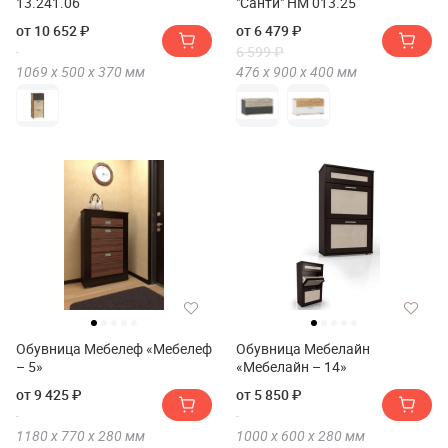
13.241.06
"Санти" НМ 013.25
от 10 652 ₽
от 6 479 ₽
6 599 ₽
1069 х
500 х
370
мм
476 х
900 х
400
мм
Обувница Мебелеф «Мебелеф
Обувница Мебелайн
– 5»
«Мебелайн – 14»
от 9 425 ₽
от 5 850 ₽
1180 х
770 х
280
мм
1000 х
600 х
280
мм