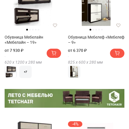
Обувница Мебелайн
Обувница Мебелеф «Мебелеф
«Мебелайн – 19»
– 9»
от 7 930 ₽
от 6 370 ₽
620 х
1200 х
280
мм
825 х
600 х
280
мм
+7
-4%