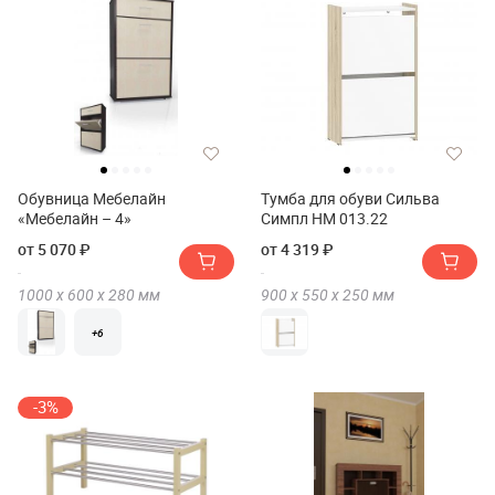
Обувница Мебелайн
Тумба для обуви Сильва
«Мебелайн – 4»
Симпл НМ 013.22
от 5 070 ₽
от 4 319 ₽
1000 х
600 х
280
мм
900 х
550 х
250
мм
+6
-3%