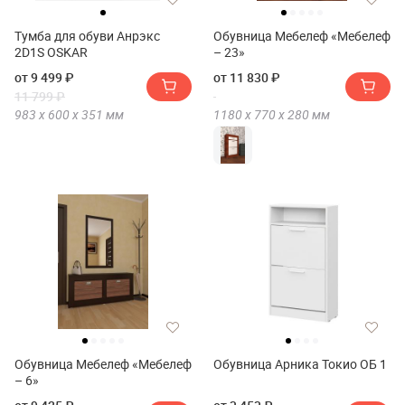
Тумба для обуви Анрэкс
Обувница Мебелеф «Мебелеф
2D1S OSKAR
– 23»
от 9 499 ₽
от 11 830 ₽
11 799 ₽
983 х
600 х
351
мм
1180 х
770 х
280
мм
Обувница Мебелеф «Мебелеф
Обувница Арника Токио ОБ 1
– 6»