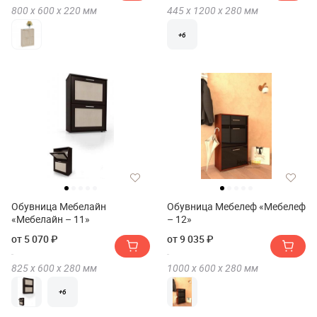
800 х
600 х
220
мм
445 х
1200 х
280
мм
+6
Обувница Мебелайн
Обувница Мебелеф «Мебелеф
«Мебелайн – 11»
– 12»
от 5 070 ₽
от 9 035 ₽
825 х
600 х
280
мм
1000 х
600 х
280
мм
+6