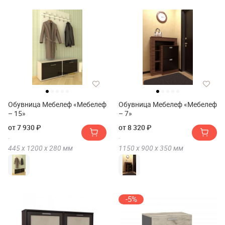
Обувница Мебелеф «Мебелеф
Обувница Мебелеф «Мебелеф
– 15»
– 7»
от 7 930 ₽
от 8 320 ₽
445 х
1200 х
280
мм
1150 х
900 х
350
мм
-5%