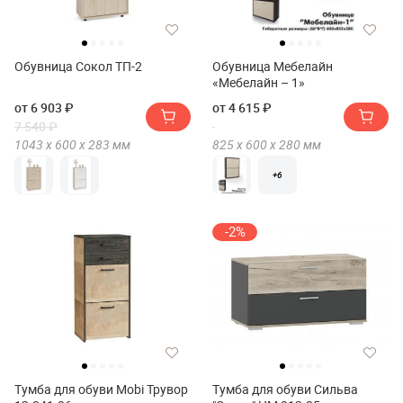
Обувница Сокол ТП-2
Обувница Мебелайн
«Мебелайн – 1»
от 6 903 ₽
от 4 615 ₽
7 540 ₽
1043 х
600 х
283
мм
825 х
600 х
280
мм
+6
-2%
Тумба для обуви Mobi Трувор
Тумба для обуви Сильва