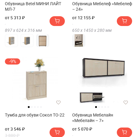
Обувница Betel МИНИ ЛАЙТ
Обувница Мебелеф «Мебелеф
МЛ-7
– 24»
от 5 313 ₽
от 12 155 ₽
897 х
624 х
316
мм
650 х
1450 х
280
мм
-9%
Тумба для обуви Сокол ТО-22
Обувница Мебелайн
«Мебелайн – 7»
от 3 546 ₽
от 5 070 ₽
3 880 ₽