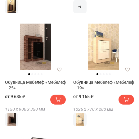
+6
Обувница Мебелеф «Мебелеф
Обувница Мебелеф «Мебелеф
– 25»
– 19»
от 9 685 ₽
от 9 165 ₽
1150 х
900 х
350
мм
1025 х
770 х
280
мм