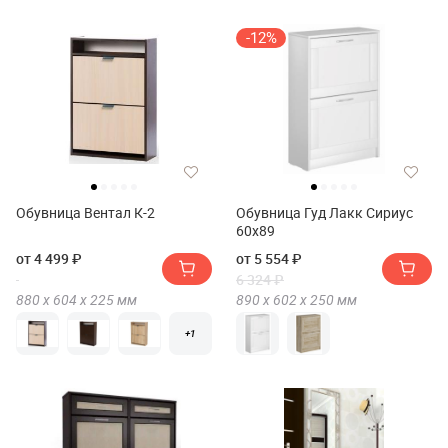
-12%
Обувница Вентал К-2
Обувница Гуд Лакк Сириус
60х89
от 4 499 ₽
от 5 554 ₽
6 324 ₽
880 х
604 х
225
мм
890 х
602 х
250
мм
+1