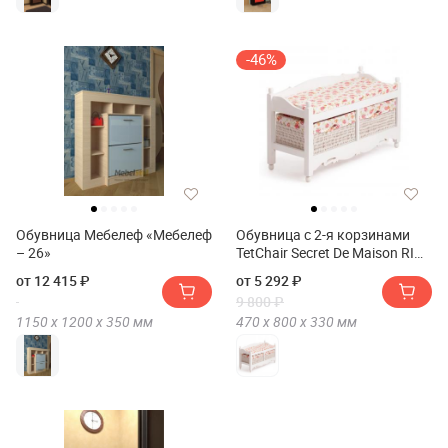
-46%
Обувница Мебелеф «Мебелеф
Обувница с 2-я корзинами
– 26»
TetChair Secret De Maison RIMI
(mod.TT-BH003)
от 12 415 ₽
от 5 292 ₽
9 800 ₽
1150 х
1200 х
350
мм
470 х
800 х
330
мм