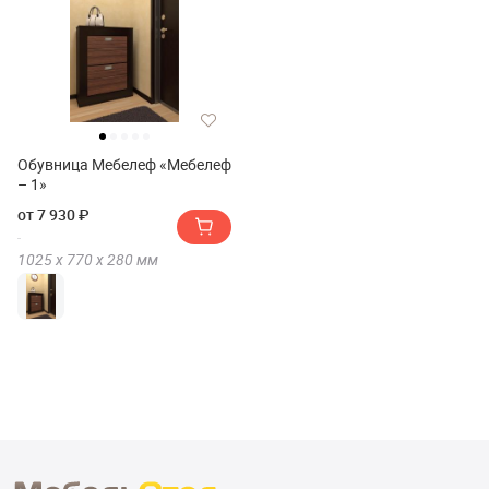
Обувница Мебелеф «Мебелеф
– 1»
от 7 930 ₽
1025 х
770 х
280
мм