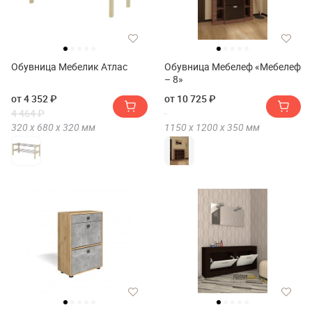
Обувница Мебелик Атлас
Обувница Мебелеф «Мебелеф
– 8»
от 4 352 ₽
от 10 725 ₽
4 464 ₽
320 х
680 х
320
мм
1150 х
1200 х
350
мм