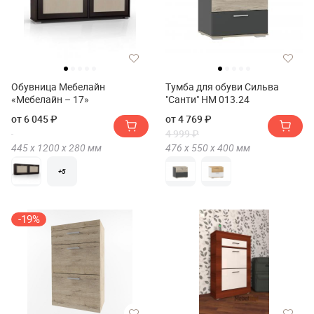
Обувница Мебелайн
Тумба для обуви Сильва
«Мебелайн – 17»
"Санти" НМ 013.24
от 6 045 ₽
от 4 769 ₽
4 999 ₽
445 х
1200 х
280
мм
476 х
550 х
400
мм
+5
-19%