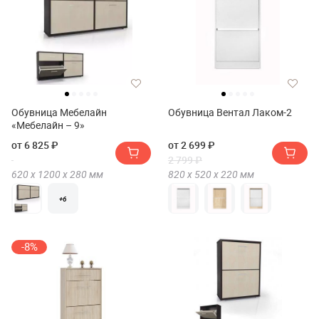
Обувница Мебелайн
Обувница Вентал Лаком-2
«Мебелайн – 9»
от 6 825 ₽
от 2 699 ₽
2 799 ₽
620 х
1200 х
280
мм
820 х
520 х
220
мм
+6
-8%