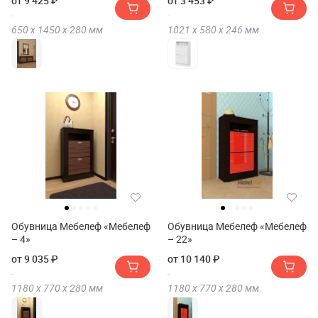
от 9 425 ₽
от 3 453 ₽
650 х
1450 х
280
мм
1021 х
580 х
246
мм
Обувница Мебелеф «Мебелеф
Обувница Мебелеф «Мебелеф
– 4»
– 22»
от 9 035 ₽
от 10 140 ₽
1180 х
770 х
280
мм
1180 х
770 х
280
мм