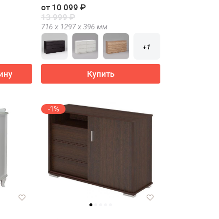
от 10 099 ₽
13 999 ₽
716 х
1297 х
396
мм
+1
ину
Купить
-1%