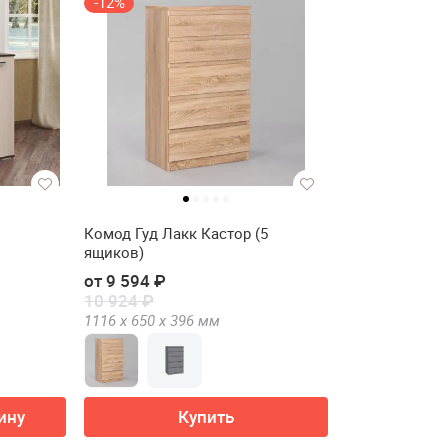
-12%
Комод Гуд Лакк Кастор (5
ящиков)
от 9 594 ₽
10 924 ₽
1116 х
650 х
396
мм
ину
Купить