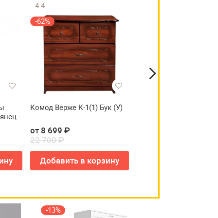
4.4
4.2
-62%
-63%
ды
Комод Верже К-1(1) Бук (У)
Комод Сканди 22 вани
лянец
глянец (У)
от 8 699 ₽
от 8 299 ₽
22 700 ₽
22 420 ₽
ину
Добавить в корзину
Добавить в корзи
-13%