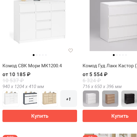
Комод СВК Мори МК1200.4
Комод Гуд Лакк Кастор (
от 10 185 ₽
от 5 554 ₽
10 537 ₽
6 324 ₽
940 х
1204 х
410
мм
716 х
650 х
396
мм
+1
Купить
Купить