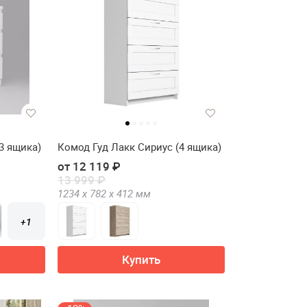
3 ящика)
Комод Гуд Лакк Сириус (4 ящика)
от 12 119 ₽
13 999 ₽
1234 х
782 х
412
мм
+1
Купить