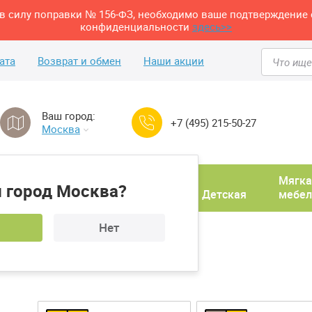
м в силу поправки № 156-ФЗ, необходимо ваше подтверждение 
конфиденциальности
здесь>>
ата
Возврат и обмен
Наши акции
Ваш город:
+7 (495) 215-50-27
Москва
Домашний
Мягка
 город Москва?
ня
кабинет
Прихожая
Детская
мебел
Нет