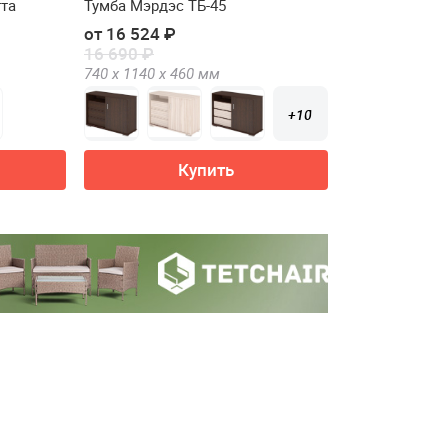
та
Тумба Мэрдэс ТБ-45
от 16 524 ₽
16 690 ₽
740 х
1140 х
460
мм
+10
Купить