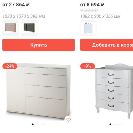
от 27 864 ₽
от 8 694 ₽
9 490 ₽
1030 х
1370 х
393
мм
1082 х
900 х
356
мм
Купить
Добавить в корз
-24%
-9%