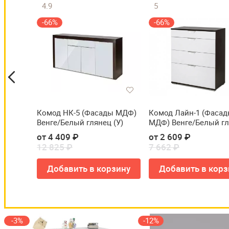
4.9
5
-66%
-66%
елый
Комод НК-5 (Фасады МДФ)
Комод Лайн-1 (Фаса
Венге/Белый глянец (У)
МДФ) Венге/Белый г
(У)
от 4 409 ₽
от 2 609 ₽
12 825 ₽
7 662 ₽
зину
Добавить в корзину
Добавить в корз
-3%
-12%