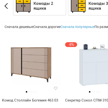
и
Комоды 2
Комоды 
ков
ящика
ящика
Сначала дешевые
Сначала дорогие
Сначала популярные
По разм
-8%
Комод Столлайн Богемия 463.03
Секретер Сокол СПМ-31