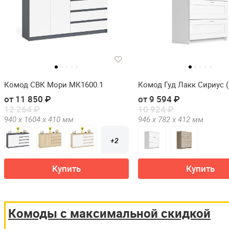
Комод СВК Мори МК1600.1
Комод Гуд Лакк Сириус (
от 11 850 ₽
от 9 594 ₽
12 264 ₽
10 924 ₽
940 х
1604 х
410
мм
946 х
782 х
412
мм
+2
Купить
Купить
Комоды с максимальной скидкой