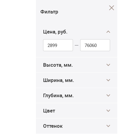
Комоды 6
Комоды 8 
ящиков
более ящи
Фильтр
Цена, руб.
Высота, мм.
Ширина, мм.
Глубина, мм.
Цвет
Оттенок