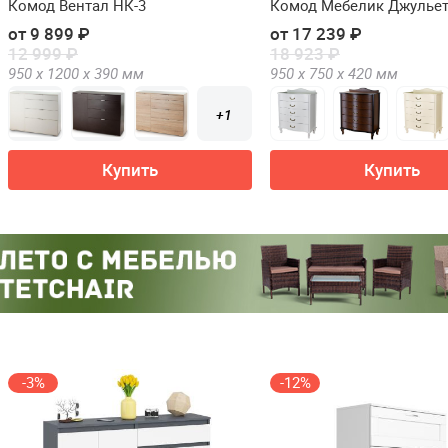
Комод Вентал НК-3
Комод Мебелик Джульет
от 9 899 ₽
от 17 239 ₽
12 999 ₽
18 923 ₽
950 х
1200 х
390
мм
950 х
750 х
420
мм
+1
Купить
Купить
-3%
-12%