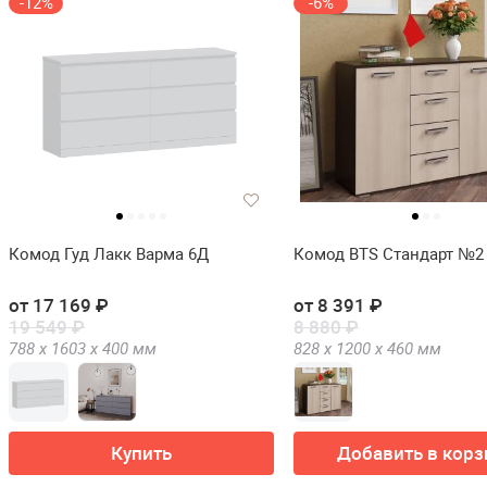
-12%
-6%
Комод Гуд Лакк Варма 6Д
Комод BTS Стандарт №2
от 17 169 ₽
от 8 391 ₽
19 549 ₽
8 880 ₽
788 х
1603 х
400
мм
828 х
1200 х
460
мм
Купить
Добавить в корз