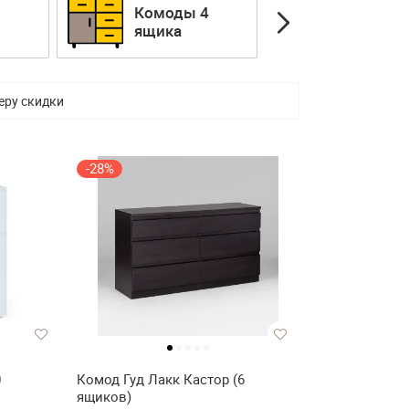
3
Комоды 4
Комоды 
ящика
ящиков
еру скидки
-28%
0
Комод Гуд Лакк Кастор (6
ящиков)