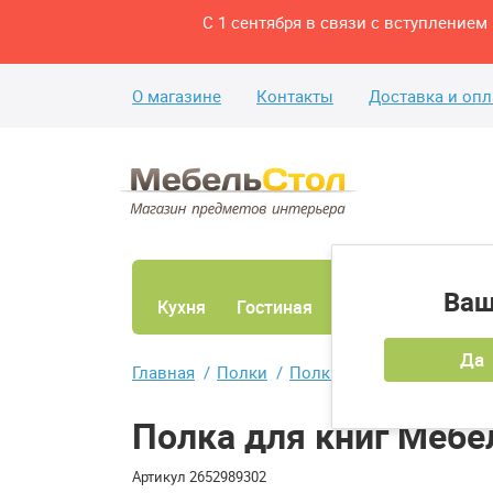
С 1 сентября в связи с вступление
О магазине
Контакты
Доставка и опл
Ваш
Кухня
Гостиная
Ванная
Спаль
Да
Главная
Полки
Полки настенные
Полк
Полка для книг Мебе
Артикул
2652989302