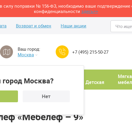
м в силу поправки № 156-ФЗ, необходимо ваше подтверждение 
конфиденциальности
здесь>>
ата
Возврат и обмен
Наши акции
Ваш город:
+7 (495) 215-50-27
Москва
Домашний
Мягка
 город Москва?
ня
кабинет
Прихожая
Детская
мебел
Нет
а для книг Мебелеф «Мебелеф – 9»
леф «Мебелеф – 9»