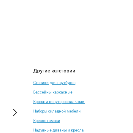
Другие категории
4.3
4.2
-6%
Столики для ноутбуков
Бассейны каркасные
Кровати полутороспальные.
Наборы складной мебели
Кресло гамаки
Надувные диваны и кресла