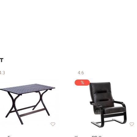
т
4.3
4.6
%