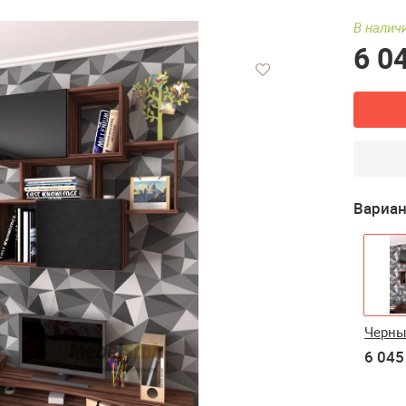
В наличи
6 0
Вариан
Черн
6 045