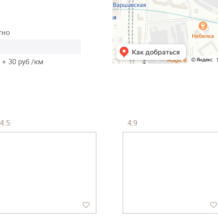
тно
 + 30 руб./км
4.5
4.9