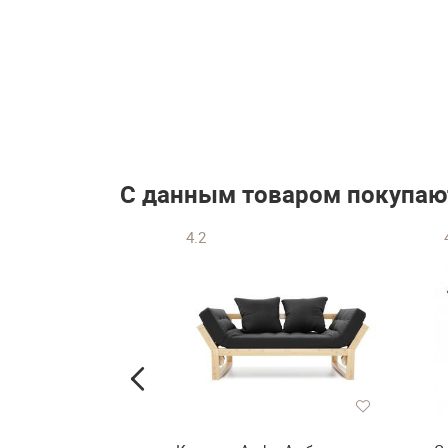
 гостиной
ебелеф-16»
₽
упить
С данным товаром покупаю
4.2