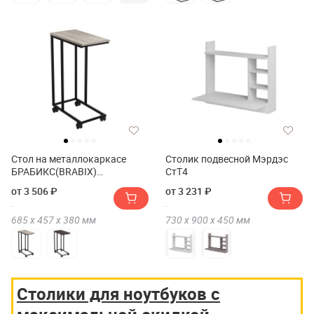
Стол на металлокаркасе
Столик подвесной Мэрдэс
БРАБИКС(BRABIX)
СтТ4
ЛОФТ(LOFT) CT-001
от 3 506 ₽
от 3 231 ₽
685 х
457 х
380
мм
730 х
900 х
450
мм
Столики для ноутбуков с