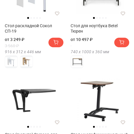
Стол раскладной Сокол
Стол для ноутбука Betel
СП-19
Тюрен
от 3 249 ₽
от 10 497 ₽
3 560 ₽
916 х
312 х
446
мм
740 х
1000 х
360
мм