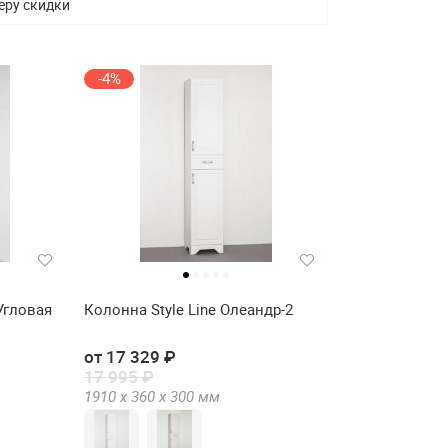
еру скидки
-4%
 Угловая
Колонна Style Line Олеандр-2
от 17 329 ₽
17 995 ₽
1910 х
360 х
300
мм