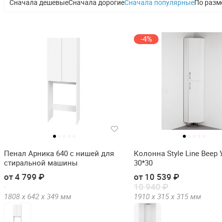
Сначала дешевые
Сначала дорогие
Сначала популярные
По разм
-4%
Пенал Арника 640 с нишей для
Колонна Style Line Веер
стиральной машины
30*30
от 4 799 ₽
от 10 539 ₽
10 940 ₽
1808 х
642 х
349
мм
1910 х
315 х
315
мм