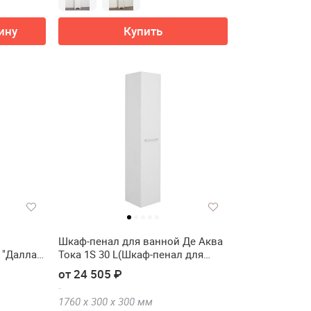
ину
Купить
Шкаф-пенал для ванной Де Аква
 "Даллас"
Тока 1S 30 L(Шкаф-пенал для
ванной De Aqua Тока 1S 30 L)
от 24 505 ₽
1760 х
300 х
300
мм