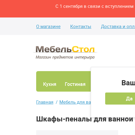
С 1 сентября в связи с вступление
О магазине
Контакты
Доставка и опл
Ваш
Кухня
Гостиная
Ванная
Спаль
Да
Главная
Мебель для ванной
Шкафы-пена
Шкафы-пеналы для ванной