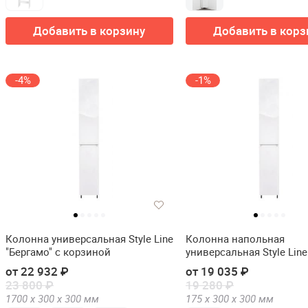
Добавить в корзину
Добавить в корз
-4%
-1%
Колонна универсальная Style Line
Колонна напольная
"Бергамо" с корзиной
универсальная Style Line
с корзиной
от 22 932 ₽
от 19 035 ₽
23 800 ₽
19 280 ₽
1700 х
300 х
300
мм
175 х
300 х
300
мм