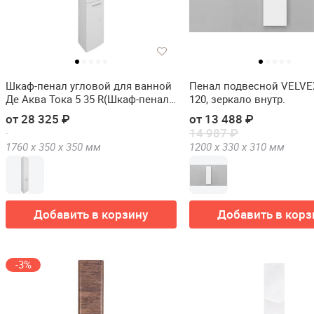
Шкаф-пенал угловой для ванной
Пенал подвесной VELVEX
Де Аква Тока 5 35 R(Шкаф-пенал
120, зеркало внутр.
угловой для ванной De Aqua Тока
от 28 325 ₽
от 13 488 ₽
5 35 R)
14 987 ₽
1760 х
350 х
350
мм
1200 х
330 х
310
мм
Добавить в корзину
Добавить в корз
-3%