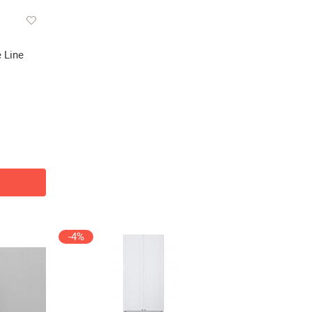
 Line
-4%