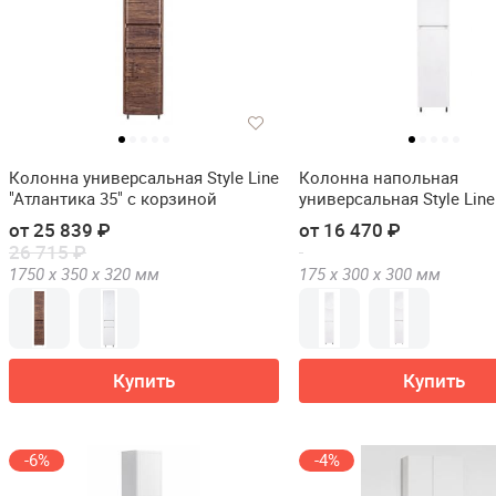
Колонна универсальная Style Line
Колонна напольная
"Атлантика 35" с корзиной
универсальная Style Line
б/корзины
от 25 839 ₽
от 16 470 ₽
26 715 ₽
1750 х
350 х
320
мм
175 х
300 х
300
мм
Купить
Купить
-6%
-4%