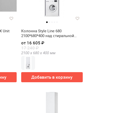
 Unit
Колонна Style Line 680
2100*680*400 над стиральной
машиной
от 16 605 ₽
17 240 ₽
2100 х
680 х
400
мм
ину
Добавить в корзину