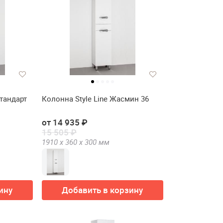
Стандарт
Колонна Style Line Жасмин 36
от 14 935 ₽
15 505 ₽
1910 х
360 х
300
мм
ину
Добавить в корзину