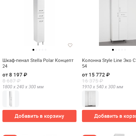
Шкаф-пенал Stella Polar Концепт
Колонна Style Line Эко 
24
54
от 8 197 ₽
от 15 772 ₽
8 687 ₽
16 375 ₽
1800 х
240 х
300
мм
1910 х
540 х
300
мм
Добавить в корзину
Добавить в корз