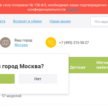
м в силу поправки № 156-ФЗ, необходимо ваше подтверждение 
конфиденциальности
здесь>>
ата
Возврат и обмен
Наши акции
Ваш город:
+7 (495) 215-50-27
Москва
Домашний
Мягка
 город Москва?
ня
кабинет
Прихожая
Детская
мебел
Нет
лы для ванной
57 моделей