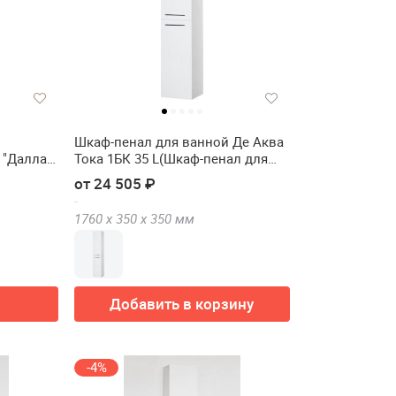
Шкаф-пенал для ванной Де Аква
 "Даллас"
Тока 1БК 35 L(Шкаф-пенал для
ванной De Aqua Тока 1БК 35 L)
от 24 505 ₽
1760 х
350 х
350
мм
Добавить в корзину
-4%