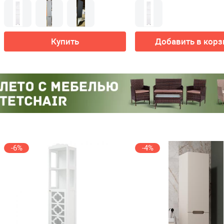
Купить
Добавить в корз
-6%
-4%