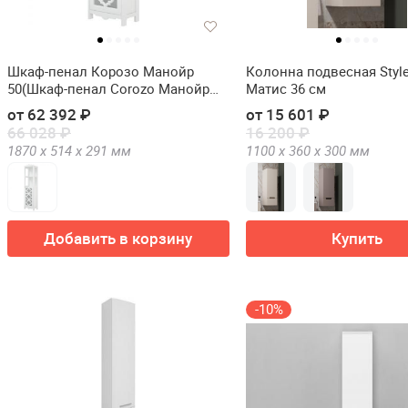
Шкаф-пенал Корозо Манойр
Колонна подвесная Style
50(Шкаф-пенал Corozo Манойр
Матис 36 см
50)
от 62 392 ₽
от 15 601 ₽
66 028 ₽
16 200 ₽
1870 х
514 х
291
мм
1100 х
360 х
300
мм
Добавить в корзину
Купить
-10%