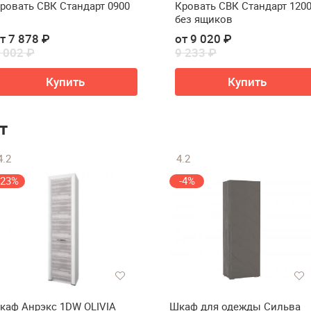
ровать СВК Стандарт 0900
Кровать СВК Стандарт 120
без ящиков
т 7 878 ₽
от 9 020 ₽
 002 ₽
9 233 ₽
Купить
Купить
т
4.2
4.2
-23%
-4%
каф Анрэкс 1DW OLIVIA
Шкаф для одежды Сильва