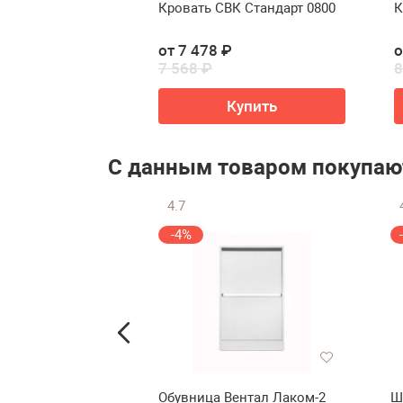
 Стандарт 4-
Кровать СВК Стандарт 0800
К
₽
от 7 478 ₽
о
7 568 ₽
8
упить
Купить
С данным товаром покупаю
4.7
-4%
ьная Style Line
Обувница Вентал Лаком-2
Ш