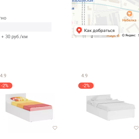
тно
 + 30 руб./км
4.9
4.9
-2%
-2%