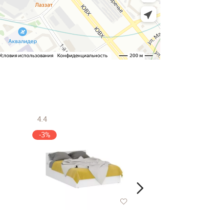
4.4
4.4
-3%
-3%