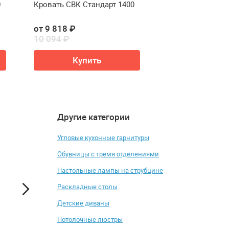
0
Кровать СВК Стандарт 1400
Кровать СВК Ста
от 9 818 ₽
от 10 612 ₽
10 094 ₽
10 950 ₽
Купить
Купи
Другие категории
4.6
4.5
Угловые кухонные гарнитуры
Обувницы с тремя отделениями
Настольные лампы на струбцине
Раскладные столы
Детские диваны
Потолочные люстры
МАТРАС Лонакс ППУ S1000
Шкаф антресольн