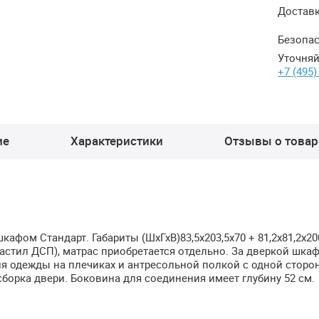
Достав
Безопас
Уточняй
+7 (495)
ие
Характеристики
Отзывы о товаре
афом Стандарт. Габариты (ШхГхВ)83,5х203,5х70 + 81,2х81,2х20
настил
ДСП
), матрас приобретается отдельно. За дверкой шка
я одежды на плечиках и антресольной полкой с одной сторон
сборка двери. Боковина для соединения имеет глубину 52 см.