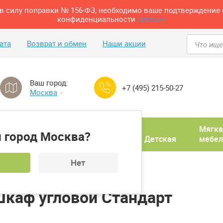
м в силу поправки № 156-ФЗ, необходимо ваше подтверждение 
конфиденциальности
здесь>>
ата
Возврат и обмен
Наши акции
Ваш город:
+7 (495) 215-50-27
Москва
Домашний
Мягка
 город Москва?
ня
кабинет
Прихожая
Детская
мебел
Нет
К 0800 + Шкаф угловой Стандарт
Шкаф угловой Стандарт