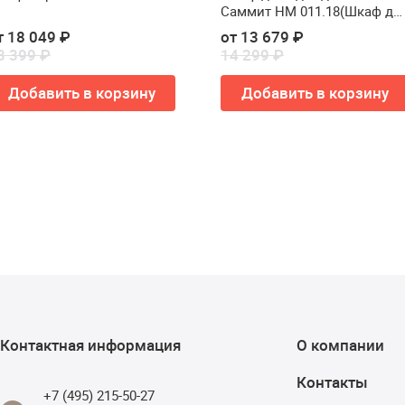
Саммит НМ 011.18(Шкаф дл
одежды Сильва Summit НМ
т 18 049 ₽
от 13 679 ₽
011.18)
3 399 ₽
14 299 ₽
Добавить в корзину
Добавить в корзину
Контактная информация
О компании
Контакты
+7 (495) 215-50-27