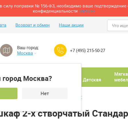
м в силу поправки № 156-ФЗ, необходимо ваше подтверждение 
конфиденциальности
здесь>>
ата
Возврат и обмен
Наши акции
Ваш город:
+7 (495) 215-50-27
Москва
Домашний
Мягка
 город Москва?
ня
кабинет
Прихожая
Детская
мебел
Нет
К 0800 + Шкаф 2-х створчатый Стандарт
Шкаф 2-х створчатый Стандар