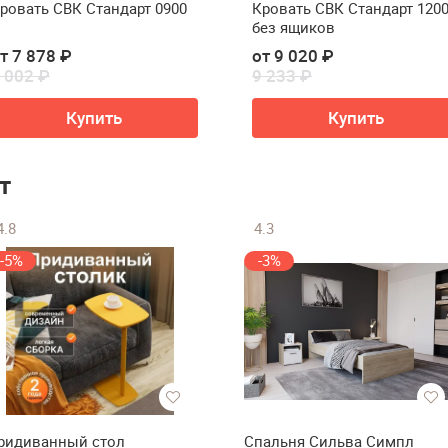
ровать СВК Стандарт 0900
Кровать СВК Стандарт 120
без ящиков
т 7 878 ₽
от 9 020 ₽
 002 ₽
9 233 ₽
Купить
Купить
т
4.8
4.3
-5%
-3%
ридиванный стол
Спальня Сильва Симпл