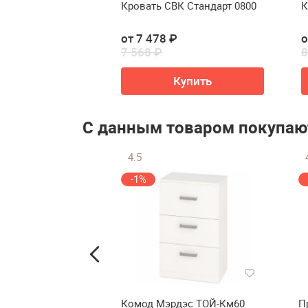
 Стандарт 4-
Кровать СВК Стандарт 0800
К
₽
от 7 478 ₽
о
7 568 ₽
8
упить
Купить
С данным товаром покупаю
4.5
-1%
ный стол Мэрдэс
Комод Мэрдэс ТОЙ-Км60
П