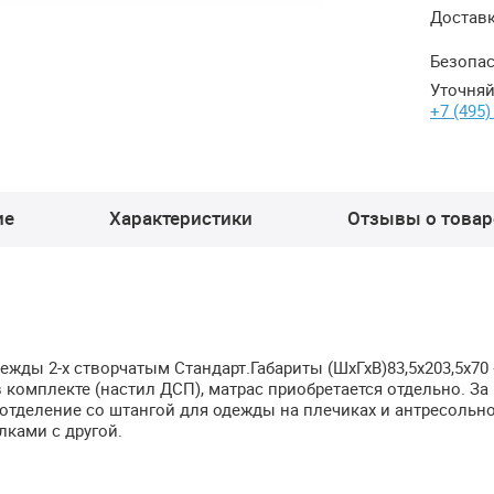
Достав
Безопас
Уточняй
+7 (495)
ие
Характеристики
Отзывы о товаре
жды 2-х створчатым Стандарт.Габариты (ШхГхВ)83,5х203,5х70
 в комплекте (настил
ДСП
), матрас приобретается отдельно. За
деление со штангой для одежды на плечиках и антресольн
лками с другой.