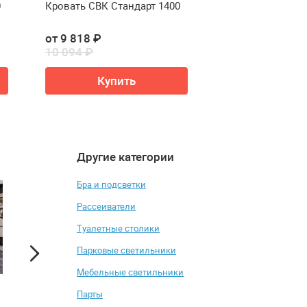
0
Кровать СВК Стандарт 1400
Кровать СВК Ста
от 9 818 ₽
от 10 612 ₽
10 094 ₽
10 950 ₽
Купить
Купи
Другие категории
4.8
4.9
-14%
Бра и подсветки
Рассеиватели
Туалетные столики
Парковые светильники
Мебельные cветильники
Парты
Вешалка Sheffilton SHT-
Шкаф двухдверны