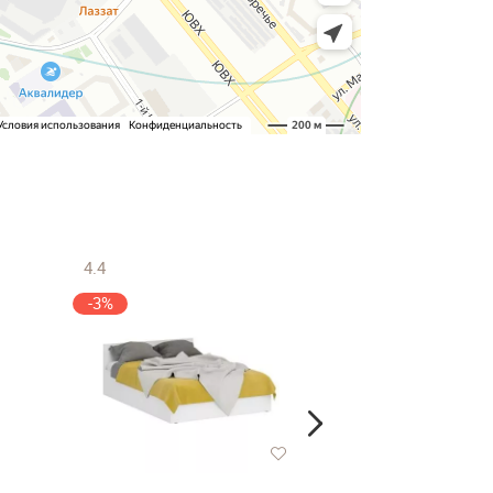
4.4
4.4
-3%
-3%