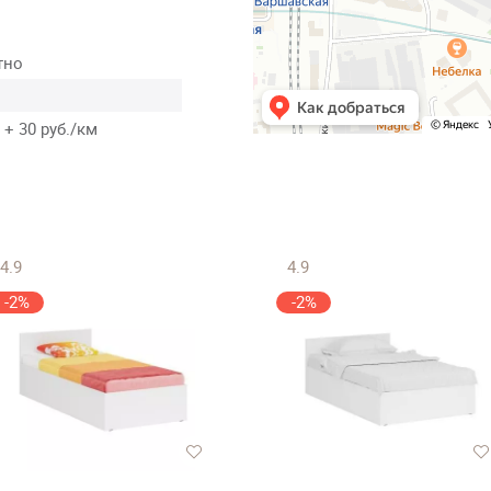
тно
 + 30 руб./км
4.9
4.9
-2%
-2%