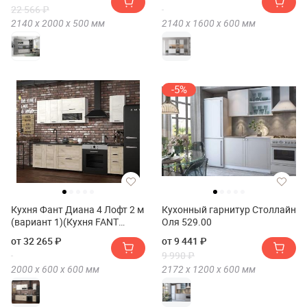
22 566 ₽
2140 х
2000 х
500
мм
2140 х
1600 х
600
мм
-5%
Кухня Фант Диана 4 Лофт 2 м
Кухонный гарнитур Столлайн
(вариант 1)(Кухня FANT
Оля 529.00
Диана 4 Лофт 2 м (вариант
от 32 265 ₽
от 9 441 ₽
1))
9 990 ₽
2000 х
600 х
600
мм
2172 х
1200 х
600
мм