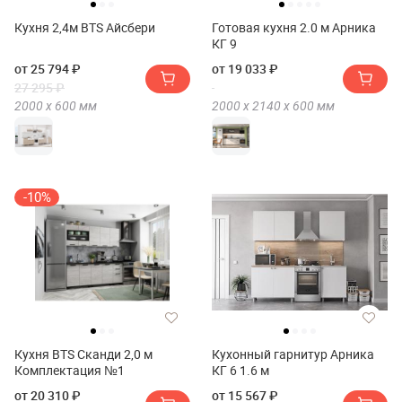
Кухня 2,4м BTS Айсбери
Готовая кухня 2.0 м Арника
КГ 9
от 25 794 ₽
от 19 033 ₽
27 295 ₽
2000 х
600
мм
2000 х
2140 х
600
мм
-10%
Кухня BTS Сканди 2,0 м
Кухонный гарнитур Арника
Комплектация №1
КГ 6 1.6 м
от 20 310 ₽
от 15 567 ₽