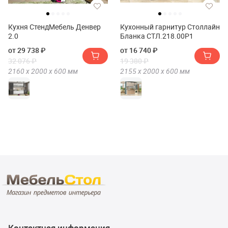
Кухня СтендМебель Денвер
Кухонный гарнитур Столлайн
2.0
Бланка СТЛ.218.00Р1
от 29 738 ₽
от 16 740 ₽
32 076 ₽
19 380 ₽
2160 х
2000 х
600
мм
2155 х
2000 х
600
мм
Контактная информация