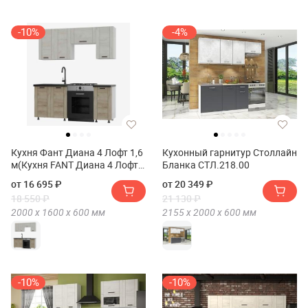
-10%
-4%
Кухня Фант Диана 4 Лофт 1,6
Кухонный гарнитур Столлайн
м(Кухня FANT Диана 4 Лофт
Бланка СТЛ.218.00
1,6 м)
от 16 695 ₽
от 20 349 ₽
18 550 ₽
21 130 ₽
2000 х
1600 х
600
мм
2155 х
2000 х
600
мм
-10%
-10%