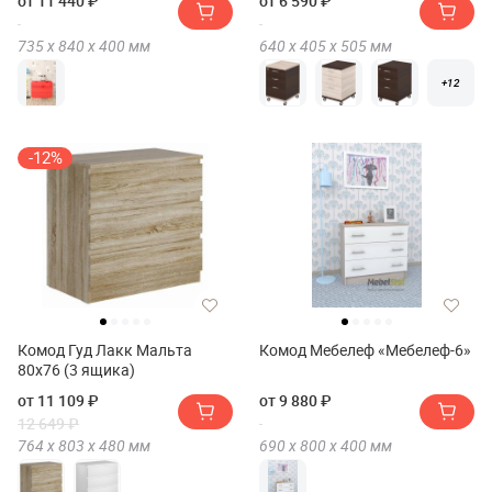
от 11 440 ₽
от 6 590 ₽
735 х
840 х
400
мм
640 х
405 х
505
мм
+12
-12%
Комод Гуд Лакк Мальта
Комод Мебелеф «Мебелеф-6»
80х76 (3 ящика)
от 11 109 ₽
от 9 880 ₽
12 649 ₽
764 х
803 х
480
мм
690 х
800 х
400
мм