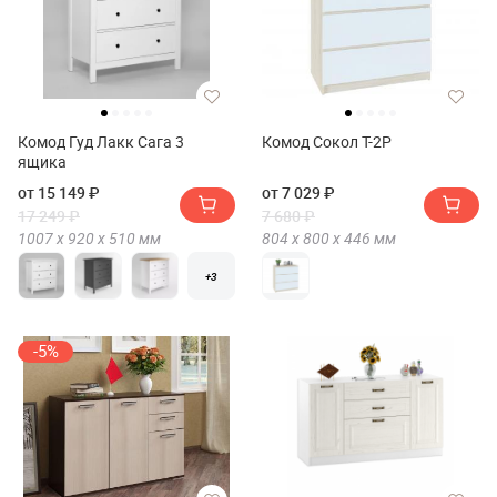
Комод Гуд Лакк Сага 3
Комод Сокол Т-2P
ящика
от 15 149 ₽
от 7 029 ₽
17 249 ₽
7 680 ₽
1007 х
920 х
510
мм
804 х
800 х
446
мм
+3
-5%