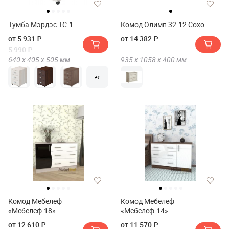
Тумба Мэрдэс ТС-1
Комод Олимп 32.12 Сохо
от 5 931 ₽
от 14 382 ₽
5 990 ₽
640 х
405 х
505
мм
935 х
1058 х
400
мм
+1
Комод Мебелеф
Комод Мебелеф
«Мебелеф-18»
«Мебелеф-14»
от 12 610 ₽
от 11 570 ₽