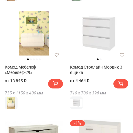
Комод Мебелеф
Комод Столлайн Морвик 3
«Мебелеф-29»
ящика
от 13 845 ₽
от 4 464 ₽
735 х
1150 х
400
мм
710 х
700 х
396
мм
-1%