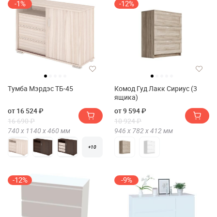
-1%
-12%
Тумба Мэрдэс ТБ-45
Комод Гуд Лакк Сириус (3
ящика)
от 16 524 ₽
от 9 594 ₽
16 690 ₽
10 924 ₽
740 х
1140 х
460
мм
946 х
782 х
412
мм
+10
-12%
-9%