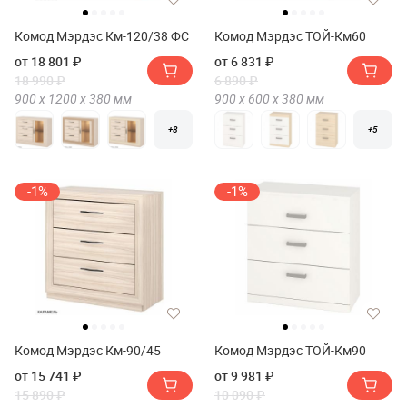
Комод Мэрдэс Км-120/38 ФС
Комод Мэрдэс ТОЙ-Км60
от 18 801 ₽
от 6 831 ₽
18 990 ₽
6 890 ₽
900 х
1200 х
380
мм
900 х
600 х
380
мм
+8
+5
-1%
-1%
Комод Мэрдэс Км-90/45
Комод Мэрдэс ТОЙ-Км90
от 15 741 ₽
от 9 981 ₽
15 890 ₽
10 090 ₽