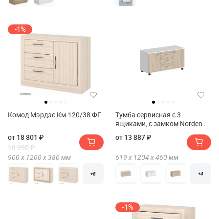
-1%
Комод Мэрдэс Км-120/38 ФГ
Тумба сервисная с 3
ящиками, с замком Norden
SG.621
от 18 801 ₽
от 13 887 ₽
18 990 ₽
900 х
1200 х
380
мм
619 х
1204 х
460
мм
+8
+4
-1%