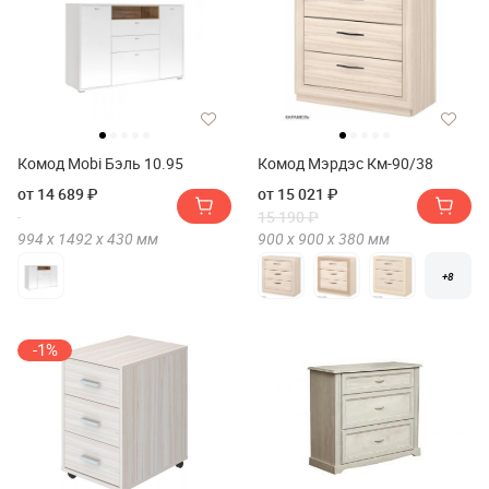
Комод Mobi Бэль 10.95
Комод Мэрдэс Км-90/38
от 14 689 ₽
от 15 021 ₽
15 190 ₽
994 х
1492 х
430
мм
900 х
900 х
380
мм
+8
-1%