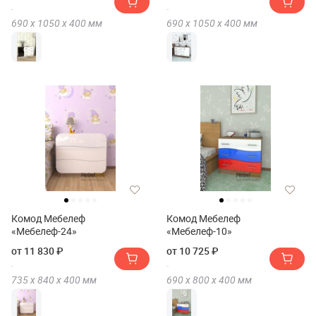
690 х
1050 х
400
мм
690 х
1050 х
400
мм
Комод Мебелеф
Комод Мебелеф
«Мебелеф-24»
«Мебелеф-10»
от 11 830 ₽
от 10 725 ₽
735 х
840 х
400
мм
690 х
800 х
400
мм