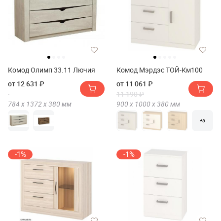
Комод Олимп 33.11 Лючия
Комод Мэрдэс ТОЙ-Км100
от 12 631 ₽
от 11 061 ₽
11 190 ₽
784 х
1372 х
380
мм
900 х
1000 х
380
мм
+5
-1%
-1%