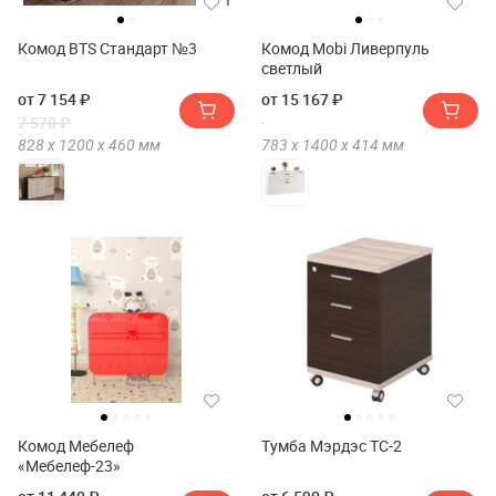
Комод BTS Стандарт №3
Комод Mobi Ливерпуль
светлый
от 7 154 ₽
от 15 167 ₽
7 570 ₽
828 х
1200 х
460
мм
783 х
1400 х
414
мм
Комод Мебелеф
Тумба Мэрдэс ТС-2
«Мебелеф-23»