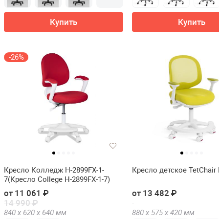
Купить
Купить
-26%
Кресло Колледж H-2899FX-1-
Кресло детское TetChair
7(Кресло College H-2899FX-1-7)
от 11 061 ₽
от 13 482 ₽
14 990 ₽
840 х
620 х
640
мм
880 х
575 х
420
мм