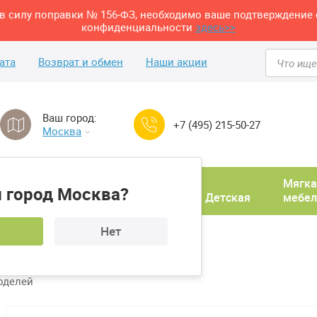
м в силу поправки № 156-ФЗ, необходимо ваше подтверждение 
конфиденциальности
здесь>>
ата
Возврат и обмен
Наши акции
Ваш город:
+7 (495) 215-50-27
Москва
Домашний
Мягка
 город Москва?
ня
кабинет
Прихожая
Детская
мебел
Нет
для школьников
оделей