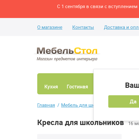
С 1 сентября в связи с вступление
О магазине
Контакты
Доставка и опл
Ваш
Кухня
Гостиная
Ванная
Спаль
Да
Главная
Мебель для школьника
Кресла 
Кресла для школьников
16 м