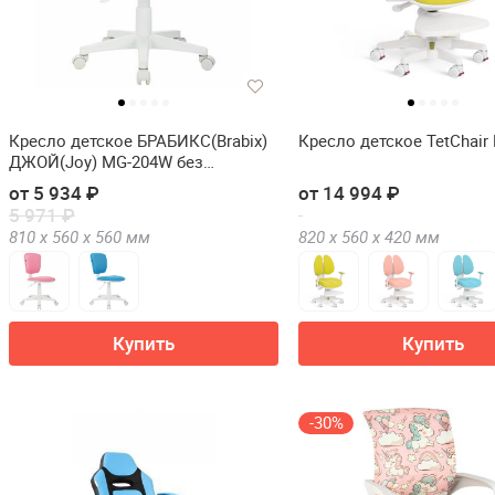
Кресло детское БРАБИКС(Brabix)
Кресло детское TetChair 
ДЖОЙ(Joy) MG-204W без
подлокотников
от 5 934 ₽
от 14 994 ₽
5 971 ₽
810 х
560 х
560
мм
820 х
560 х
420
мм
Купить
Купить
-30%