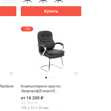
Купить
-1%
 Rainbow
Компьютерное кресло
Эверпроф(Everprof)
Валенсия(Valencia) CF
от 16 200 ₽
16 350 ₽
106 х
53 х
50
мм