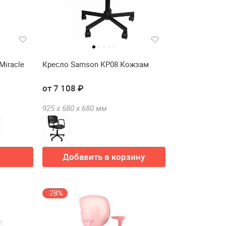
Miracle
Кресло Samson КР08 Кожзам
от 7 108 ₽
925 х
680 х
680
мм
Добавить в корзину
-28%