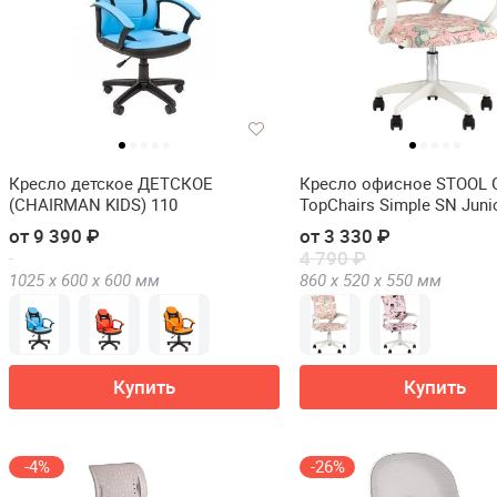
Кресло детское ДЕТСКОЕ
Кресло офисное STOOL
(CHAIRMAN KIDS) 110
TopChairs Simple SN Juni
от 9 390 ₽
от 3 330 ₽
4 790 ₽
1025 х
600 х
600
мм
860 х
520 х
550
мм
Купить
Купить
-4%
-26%