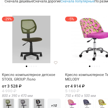
Сначала дешевые
Сначала дорогие
Сначала популярные
По разм
-29%
-5%
Кресло компьютерное детское
Кресло компьютерное Te
STOOL GROUP Лоло
MELODY
от 3 528 ₽
от 4 914 ₽
4 990 ₽
5 160 ₽
800 х
390 х
470
мм
750 х
450 х
500
мм
+10