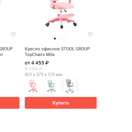
 GROUP
Кресло офисное STOOL GROUP
or
TopChairs Mila
от 4 455 ₽
6 190 ₽
825 х
575 х
570
мм
Купить