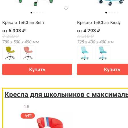
Кресло TetChair Selfi
Кресло TetChair Kiddy
от 6 903 ₽
от 4 293 ₽
7 250 ₽
4 510 ₽
780 х
500 х
490
мм
725 х
430 х
400
мм
Купить
Купить
Кресла для школьников с максимал
4.8
-54%