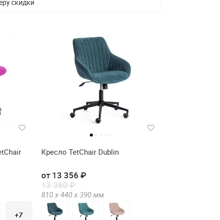
еру скидки
tChair
Кресло TetChair Dublin
от 13 356 ₽
13 360 ₽
810 х
440 х
390
мм
+7