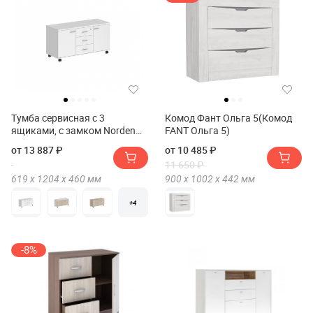
Тумба сервисная с 3
Комод Фант Ольга 5(Комод
ящиками, с замком Norden
FANT Ольга 5)
SG.621
от 13 887 ₽
от 10 485 ₽
11 650 ₽
619 х
1204 х
460
мм
900 х
1002 х
442
мм
+4
-8%