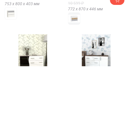
10 599 ₽
753 х
800 х
403
мм
772 х
870 х
446
мм
Комод Мебелеф
Комод Мебелеф
«Мебелеф-18»
«Мебелеф-14»
от 12 610 ₽
от 11 570 ₽
690 х
1050 х
400
мм
690 х
1050 х
400
мм