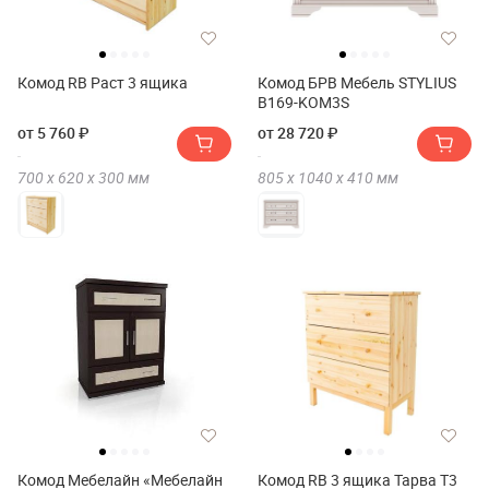
Комод RB Раст 3 ящика
Комод БРВ Мебель STYLIUS
B169-KOM3S
от 5 760 ₽
от 28 720 ₽
700 х
620 х
300
мм
805 х
1040 х
410
мм
Комод Мебелайн «Мебелайн
Комод RB 3 ящика Тарва Т3