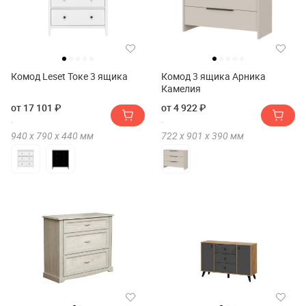
Комод Leset Токе 3 ящика
Комод 3 ящика Арника
Камелия
от 17 101 ₽
от 4 922 ₽
940 х
790 х
440
мм
722 х
901 х
390
мм