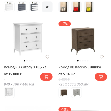
+2
-7%
Комод RB Хитроу 3 ящика
Комод RB Кассио 3 ящика
от 12 800 ₽
от 5 940 ₽
6 420 ₽
940 х
790 х
440
мм
725 х
600 х
350
мм
-10%