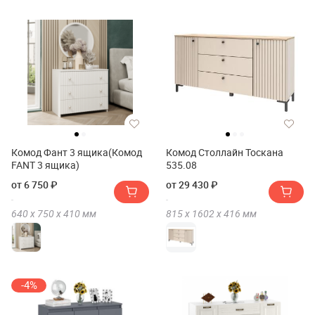
Комод Фант 3 ящика(Комод
Комод Столлайн Тоскана
FANT 3 ящика)
535.08
от 6 750 ₽
от 29 430 ₽
640 х
750 х
410
мм
815 х
1602 х
416
мм
-4%