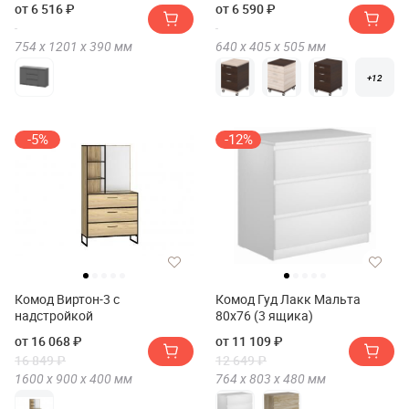
от 6 516 ₽
от 6 590 ₽
754 х
1201 х
390
мм
640 х
405 х
505
мм
+12
-5%
-12%
Комод Виртон-3 с
Комод Гуд Лакк Мальта
надстройкой
80х76 (3 ящика)
от 16 068 ₽
от 11 109 ₽
16 849 ₽
12 649 ₽
1600 х
900 х
400
мм
764 х
803 х
480
мм