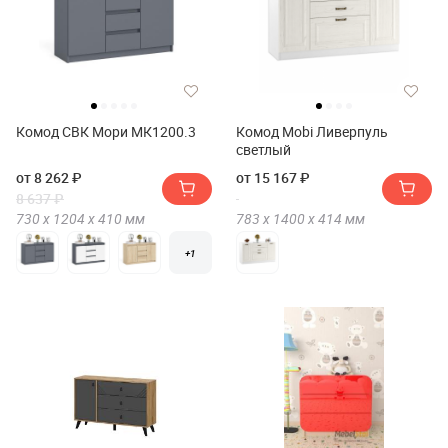
Комод СВК Мори МК1200.3
Комод Mobi Ливерпуль
светлый
от 8 262 ₽
от 15 167 ₽
8 637 ₽
730 х
1204 х
410
мм
783 х
1400 х
414
мм
+1