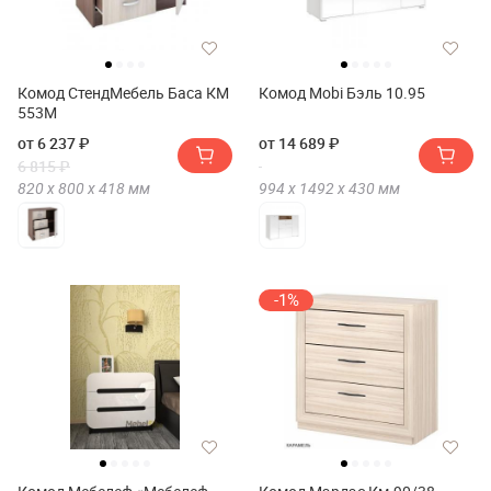
Комод СтендМебель Баса КМ
Комод Mobi Бэль 10.95
553М
от 6 237 ₽
от 14 689 ₽
6 815 ₽
820 х
800 х
418
мм
994 х
1492 х
430
мм
-1%