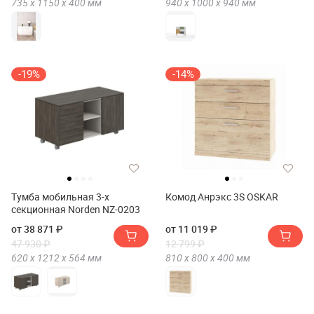
735 х
1150 х
400
мм
940 х
1000 х
940
мм
-19%
-14%
Тумба мобильная 3-х
Комод Анрэкс 3S OSKAR
секционная Norden NZ-0203
от 38 871 ₽
от 11 019 ₽
47 930 ₽
12 799 ₽
620 х
1212 х
564
мм
810 х
800 х
400
мм