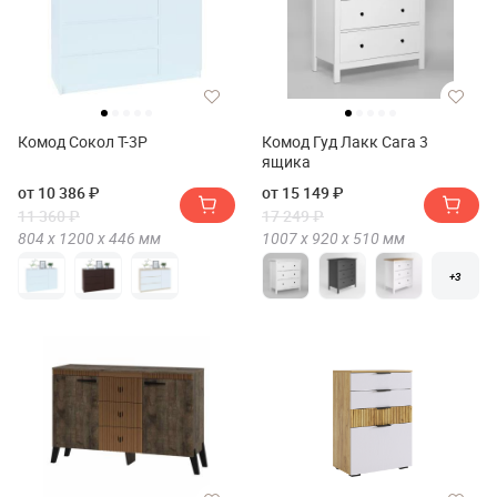
Комод Сокол Т-3Р
Комод Гуд Лакк Сага 3
ящика
от 10 386 ₽
от 15 149 ₽
11 360 ₽
17 249 ₽
804 х
1200 х
446
мм
1007 х
920 х
510
мм
+3