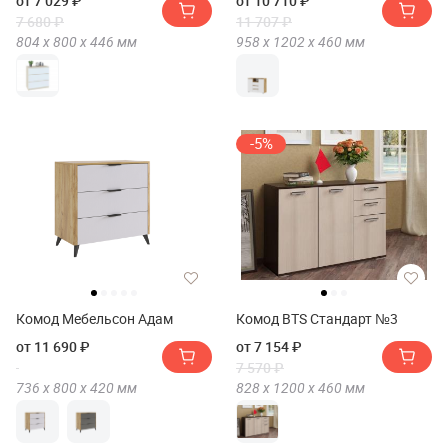
от 7 029 ₽
от 10 710 ₽
7 680 ₽
11 707 ₽
804 х
800 х
446
мм
958 х
1202 х
460
мм
-5%
Комод Мебельсон Адам
Комод BTS Стандарт №3
от 11 690 ₽
от 7 154 ₽
7 570 ₽
736 х
800 х
420
мм
828 х
1200 х
460
мм