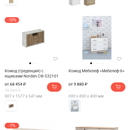
-10%
Комод (греденция) с
Комод Мебелеф «Мебелеф-6»
ящиками Norden СФ-532101
от 68 454 ₽
от 9 880 ₽
76 060 ₽
907 х
1577 х
547
мм
690 х
800 х
400
мм
-1%