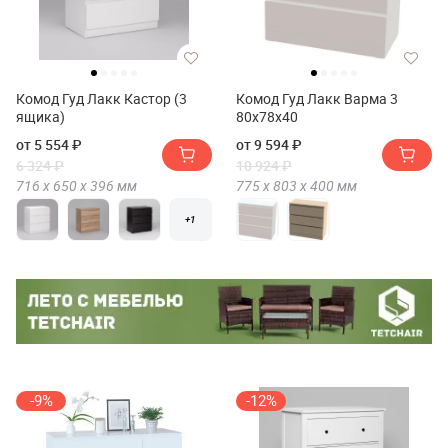
Комод Гуд Лакк Кастор (3
Комод Гуд Лакк Варма 3
ящика)
80х78х40
от 5 554 ₽
от 9 594 ₽
6 324 ₽
10 924 ₽
716 х
650 х
396
мм
775 х
803 х
400
мм
+1
-9%
-12%