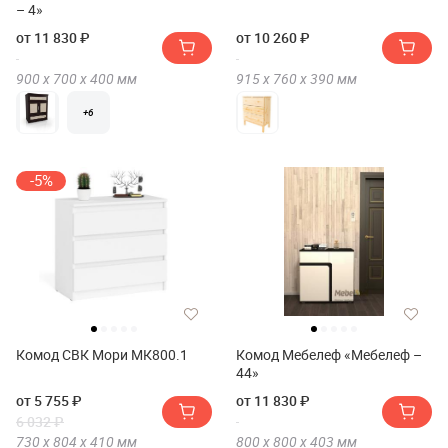
– 4»
от 11 830 ₽
от 10 260 ₽
900 х
700 х
400
мм
915 х
760 х
390
мм
+6
-5%
Комод СВК Мори МК800.1
Комод Мебелеф «Мебелеф –
44»
от 5 755 ₽
от 11 830 ₽
6 032 ₽
730 х
804 х
410
мм
800 х
800 х
403
мм