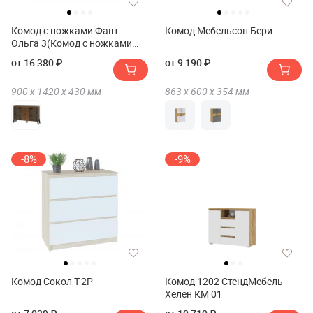
Комод с ножками Фант
Комод Мебельсон Бери
Ольга 3(Комод с ножками
FANT Ольга 3)
от 16 380 ₽
от 9 190 ₽
900 х
1420 х
430
мм
863 х
600 х
354
мм
-8%
-9%
Комод Сокол Т-2P
Комод 1202 СтендМебель
Хелен КМ 01