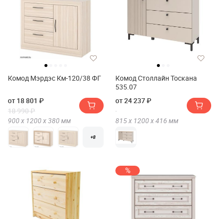
Комод Мэрдэс Км-120/38 ФГ
Комод Столлайн Тоскана
535.07
от 18 801 ₽
от 24 237 ₽
18 990 ₽
900 х
1200 х
380
мм
815 х
1200 х
416
мм
+8
%