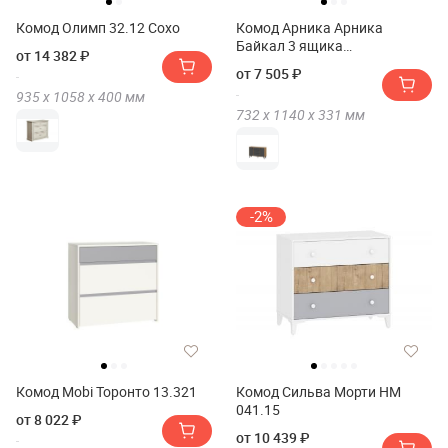
Комод Олимп 32.12 Сохо
Комод Арника Арника
Байкал 3 ящика
от 14 382 ₽
двухстворчатый
от 7 505 ₽
935 х
1058 х
400
мм
732 х
1140 х
331
мм
-2%
Комод Mobi Торонто 13.321
Комод Сильва Морти НМ
041.15
от 8 022 ₽
от 10 439 ₽