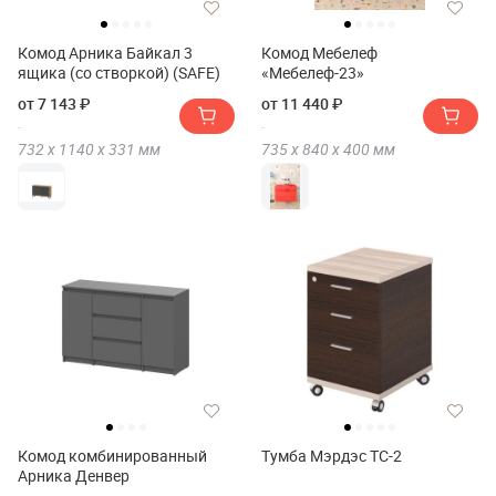
Комод Арника Байкал 3
Комод Мебелеф
ящика (со створкой) (SAFE)
«Мебелеф-23»
от 7 143 ₽
от 11 440 ₽
732 х
1140 х
331
мм
735 х
840 х
400
мм
Комод комбинированный
Тумба Мэрдэс ТС-2
Арника Денвер