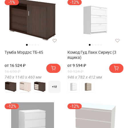
-1%
-12%
Тумба Мэрдэс ТБ-45
Комод Гуд Лакк Сириус (3
ящика)
от 16 524 ₽
от 9 594 ₽
16 690 ₽
10 924 ₽
740 х
1140 х
460
мм
946 х
782 х
412
мм
+10
-12%
-12%