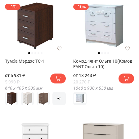
-1%
-10%
Тумба Мэрдэс ТС-1
Комод Фант Ольга 10(Комод
FANT Ольга 10)
от 5 931 ₽
от 18 243 ₽
5 990 ₽
20 270 ₽
640 х
405 х
505
мм
1040 х
930 х
530
мм
+1