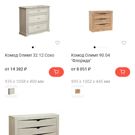
Комод Олимп 32.12 Сохо
Комод Олимп 90.04
"Флорида"
от 14 382 ₽
от 8 051 ₽
935 х
1058 х
400
мм
905 х
1002 х
445
мм