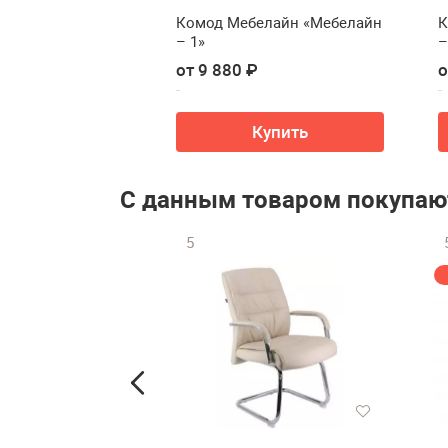
елайн
Комод Мебелайн «Мебелайн
К
8
– 1»
–
₽
от 9 880 ₽
о
упить
Купить
С данным товаром покупаю
5