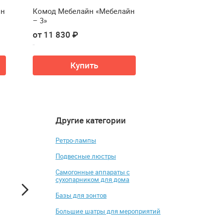
йн
Комод Мебелайн «Мебелайн
Комод Мебелай
– 3»
– 5»
от 11 830 ₽
от 14 690 ₽
Купить
Купи
Другие категории
4.2
4.7
-9%
Ретро-лампы
Подвесные люстры
Самогонные аппараты с
сухопарником для дома
Базы для зонтов
Большие шатры для мероприятий