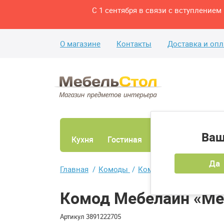
С 1 сентября в связи с вступление
О магазине
Контакты
Доставка и опл
Ваш
Кухня
Гостиная
Ванная
Спаль
Да
Главная
Комоды
Комоды 3 ящика
Ком
Комод Мебелайн «Ме
Артикул
3891222705