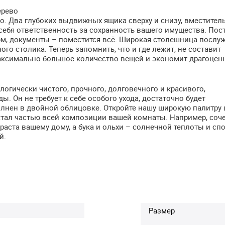
ерево
мо. Два глубоких выдвижных ящика сверху и снизу, вместител
ебя ответственность за сохранность вашего имущества. Пос
фюм, документы – поместится всё. Широкая столешница послу
го столика. Теперь запомнить, что и где лежит, не составит
максимально большое количество вещей и экономит драгоцен
ологически чистого, прочного, долговечного и красивого,
 Он не требует к себе особого ухода, достаточно будет
лнен в двойной облицовке. Откройте нашу широкую палитру 
 стал частью всей композиции вашей комнаты. Например, соч
траста вашему дому, а бука и ольхи – солнечной теплоты и сп
й.
Размер