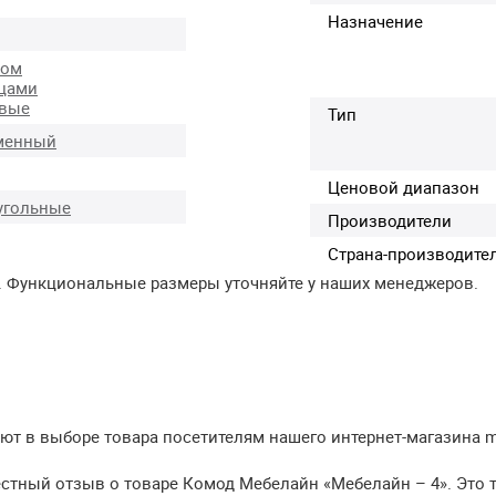
Назначение
ком
цами
евые
Тип
менный
Ценовой диапазон
угольные
Производители
Страна-производите
. Функциональные размеры уточняйте у наших менеджеров.
т в выборе товара посетителям нашего интернет-магазина meb
естный отзыв о товаре Комод Мебелайн «Мебелайн – 4». Это 