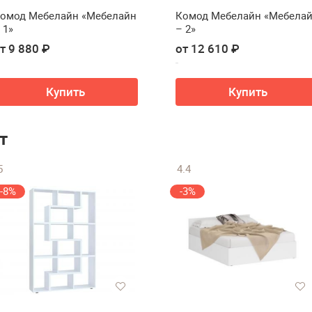
омод Мебелайн «Мебелайн
Комод Мебелайн «Мебела
 1»
– 2»
т 9 880 ₽
от 12 610 ₽
Купить
Купить
т
5
4.4
-8%
-3%