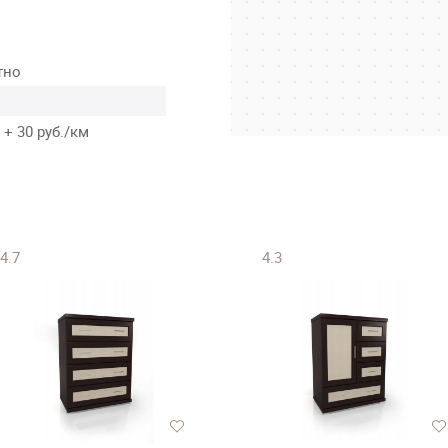
тно
 + 30 руб./км
4.7
4.3