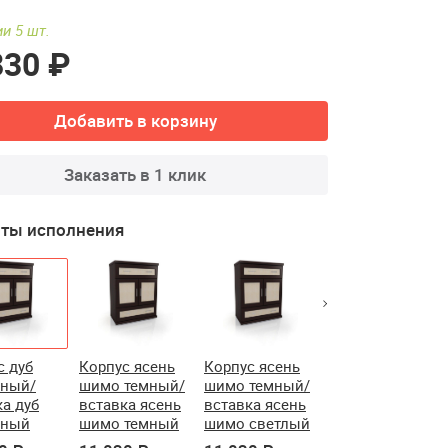
и 5 шт.
830 ₽
Добавить в корзину
Заказать в 1 клик
ты исполнения
с дуб
Корпус ясень
Корпус ясень
Корпус ясень
ный/
шимо темный/
шимо темный/
шимо светлый/
ка дуб
вставка ясень
вставка ясень
вставка ясень
чный
шимо темный
шимо светлый
шимо светлый