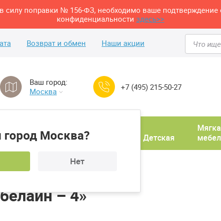
м в силу поправки № 156-ФЗ, необходимо ваше подтверждение 
конфиденциальности
здесь>>
ата
Возврат и обмен
Наши акции
Ваш город:
+7 (495) 215-50-27
Москва
Домашний
Мягка
 город Москва?
ня
кабинет
Прихожая
Детская
мебел
Нет
од Мебелайн «Мебелайн – 4»
белайн – 4»