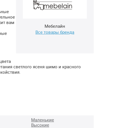
ьные
тельное
жит вам
Мебелайн
Все товары бренда
ные
цвета
етания светлого ясеня шимо и красного
окойствия.
Маленькие
Высокие