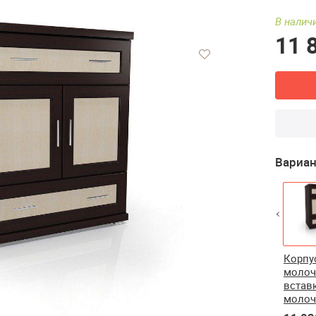
В наличи
11 
Вариан
Корпус орех
Корпус вишня/
Корпус венге/
Корпу
итальянский/
вставка вишня
вставка дуб
молоч
вставка орех
молочный
встав
итальянский
моло