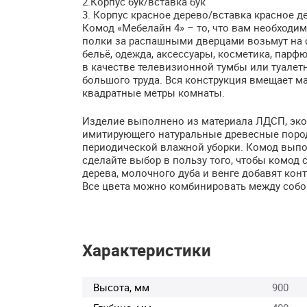
2.Корпус бук/вставка бук
3. Корпус красное дерево/вставка красное д
Комод «Мебелайн 4» – то, что вам необходи
полки за распашными дверцами возьмут на с
бельё, одежда, аксессуары, косметика, пар
в качестве телевизионной тумбы или туалетно
большого труда. Вся конструкция вмещает 
квадратные метры комнаты.
Изделие выполнено из материала
ЛДСП
, эк
имитирующего натуральные древесные породы.
периодической влажной уборки. Комод выпо
сделайте выбор в пользу того, чтобы комод
дерева, молочного дуба и венге добавят кон
Все цвета можно комбинировать между собо
Характеристики
Высота, мм
900