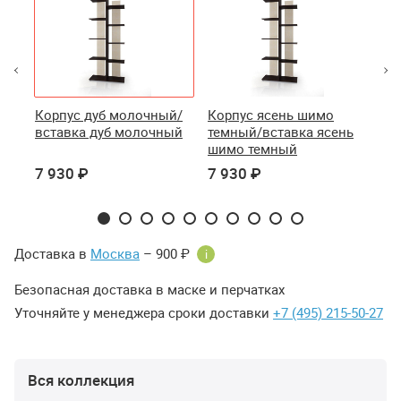
й/
Корпус дуб молочный/
Корпус ясень шимо
Ко
ый
вставка дуб молочный
темный/вставка ясень
те
шимо темный
ши
7 930 ₽
7 930 ₽
7 
Доставка в
Москва
– 900 ₽
i
Безопасная доставка в маске и перчатках
Уточняйте у менеджера сроки доставки
+7 (495) 215-50-27
Вся коллекция