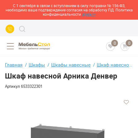
С 1 сентября в связи с вступлением в силу поправки № 156-ФЗ,
необходимо ваше подтверждение согласия на обработку ПД. Политика
конфиденциальности
здесь>>
0
0
Главная
Шкафы
Шкафы навесные
Шкаф навесной Арника Денвер
Шкаф навесной Арника Денвер
Артикул
6533322301