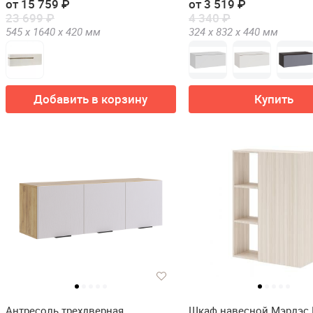
от 15 759 ₽
от 3 519 ₽
23 699 ₽
4 340 ₽
545 х
1640 х
420
мм
324 х
832 х
440
мм
Добавить в корзину
Купить
Антресоль трехдверная
Шкаф навесной Мэрдэс