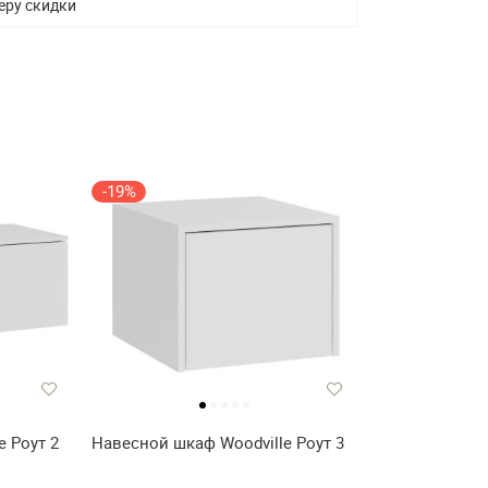
еру скидки
-19%
 Роут 2
Навесной шкаф Woodville Роут 3