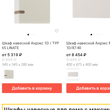
Шкаф навесной Анрэкс 1D / TYP
Шкаф навесной Анрэкс
65 LINATE
1D/87-40
от 5 319 ₽
от 8 454 ₽
6 899 ₽
9 899 ₽
545 х
545 х
280
мм
400 х
875 х
400
мм
Добавить в корзину
Добавить в корз
Шкафы навесные для дома с макси