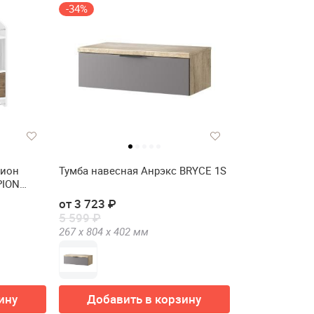
-34%
Пион
Тумба навесная Анрэкс BRYCE 1S
PION
от 3 723 ₽
5 599 ₽
267 х
804 х
402
мм
ину
Добавить в корзину