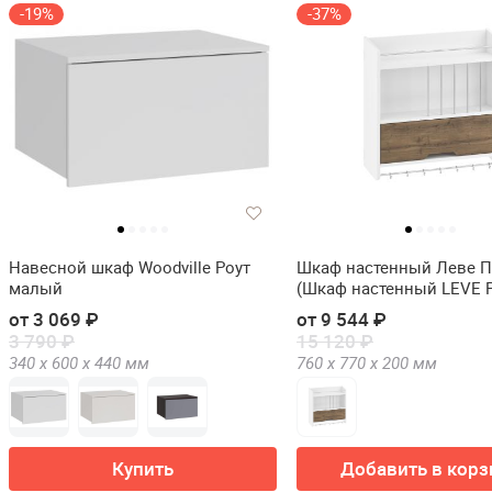
-19%
-37%
Навесной шкаф Woodville Роут
Шкаф настенный Леве 
малый
(Шкаф настенный LEVE 
KITCHEN SHELF)
от 3 069 ₽
от 9 544 ₽
3 790 ₽
15 120 ₽
340 х
600 х
440
мм
760 х
770 х
200
мм
Купить
Добавить в корз