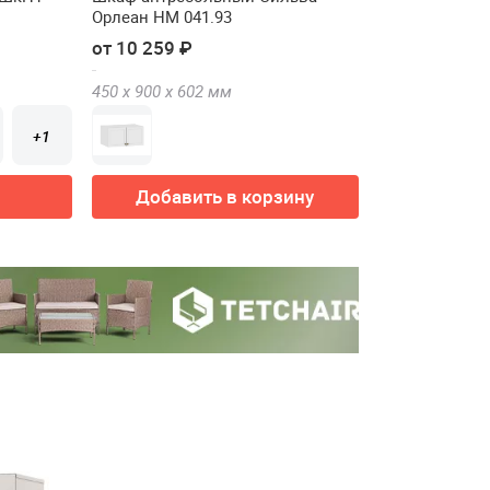
Орлеан НМ 041.93
от 10 259 ₽
450 х
900 х
602
мм
+1
Добавить в корзину