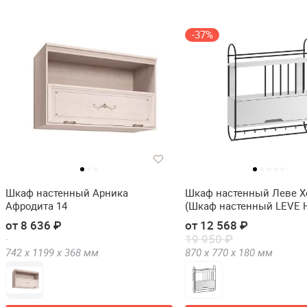
-37%
Шкаф настенный Арника
Шкаф настенный Леве Х
Афродита 14
(Шкаф настенный LEVE 
KITCHEN SHELF)
от 8 636 ₽
от 12 568 ₽
19 950 ₽
742 х
1199 х
368
мм
870 х
770 х
180
мм