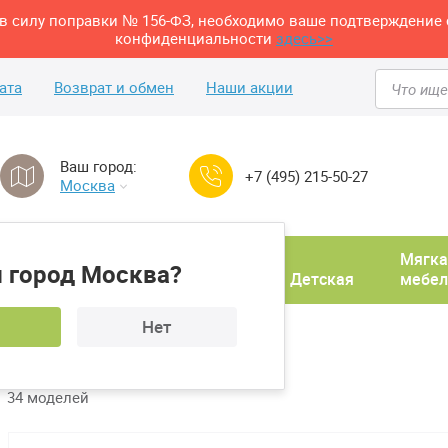
м в силу поправки № 156-ФЗ, необходимо ваше подтверждение 
конфиденциальности
здесь>>
ата
Возврат и обмен
Наши акции
Ваш город:
+7 (495) 215-50-27
Москва
Домашний
Мягка
 город Москва?
ня
кабинет
Прихожая
Детская
мебел
Нет
34 моделей