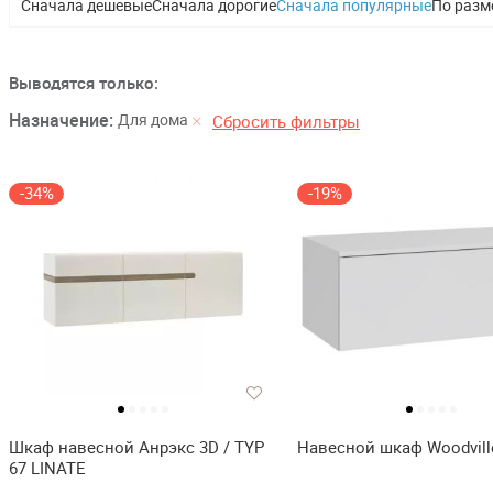
Сначала дешевые
Сначала дорогие
Сначала популярные
По разм
Выводятся только:
Назначение:
Для дома
Сбросить фильтры
-34%
-19%
Шкаф навесной Анрэкс 3D / TYP
Навесной шкаф Woodville
67 LINATE