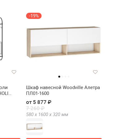
-19%
оли
Шкаф навесной Woodville Алетра
HOLI
ПЛ01-1600
от 5 877 ₽
7 260 ₽
580 х
1600 х
320
мм