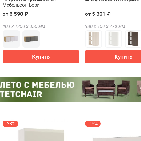
Мебельсон Бери
от 6 590 ₽
от 5 301 ₽
400 х
1200 х
350
мм
980 х
700 х
270
мм
Купить
Купить
-23%
-15%