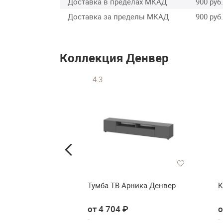
Доставка в пределах МКАД
900 руб.
Доставка за пределы МКАД
900 руб.
Коллекция Денвер
4.3
дежды и белья
Тумба ТВ Арника Денвер
К
вер
от 4 704 ₽
о