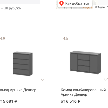
 + 30 руб./км
4.9
4.5
омод Арника Денвер
Комод комбинированный
Арника Денвер
т 5 681 ₽
от 6 516 ₽