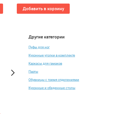
Добавить в корзину
Добавить в
Другие категории
4.2
4.8
Пуфы для ног
Кухонные уголки в комплекте
Каркасы для гамаков
Парты
Обувницы с тремя отделениями
Кухонные и обеденные столы
Кресло руководителя
Вешалка напольная
БРАБИКС(BRABIX)
778
ГРАНД(Grand) EX-500
от 19 303 ₽
от 2 385 ₽