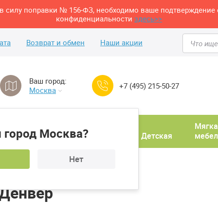
м в силу поправки № 156-ФЗ, необходимо ваше подтверждение 
конфиденциальности
здесь>>
ата
Возврат и обмен
Наши акции
Ваш город:
+7 (495) 215-50-27
Москва
Домашний
Мягка
 город Москва?
ня
кабинет
Прихожая
Детская
мебел
Нет
Стол угловой Арника Денвер
 Денвер