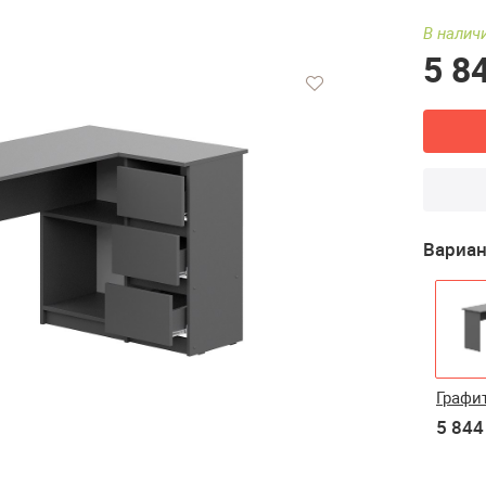
В наличи
5 8
Вариан
Графи
5 844