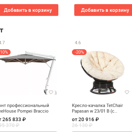
Добавить в корзину
Добавить в корзину
т
4.7
4.6
-10%
-20%
онт профессиональный
Кресло-качалка TetChair
eeHouse Pompei Braccio
Papasan w 23/01 B (с
подушкой)
т 265 833 ₽
от 20 916 ₽
95 370 ₽
26 130 ₽