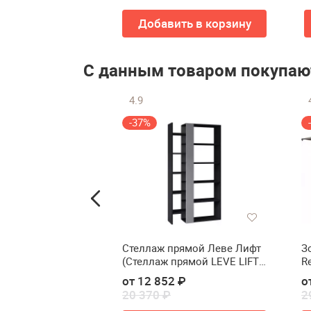
упить
Добавить в корзину
С данным товаром покупаю
4.9
-37%
обеденной
Стеллаж прямой Леве Лифт
З
мебели
(Стеллаж прямой LEVE LIFT
R
 Barcelona
BOOKCASE)
3 ₽
от 12 852 ₽
о
20 370 ₽
2