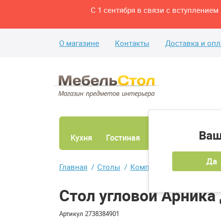
С 1 сентября в связи с вступление
О магазине
Контакты
Доставка и опл
Ваш
Кухня
Гостиная
Ванная
Спаль
Да
Главная
Столы
Компьютерные столы
Стол угловой Арника
Артикул
2738384901