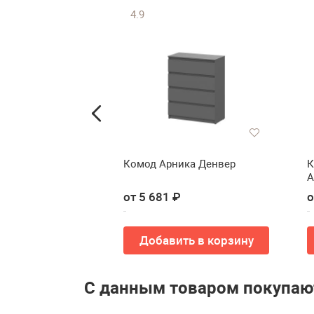
4.9
дежды и белья
Комод Арника Денвер
К
вер
А
от 5 681 ₽
о
упить
Добавить в корзину
С данным товаром покупаю