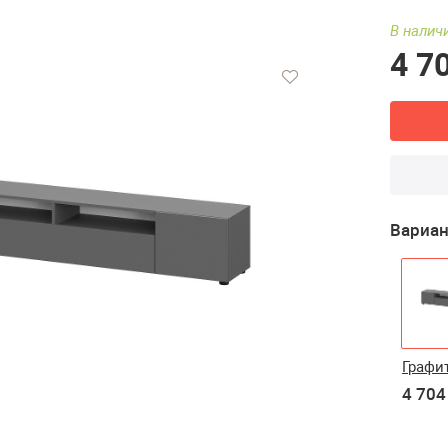
В налич
4 7
Вариан
Графи
4 704