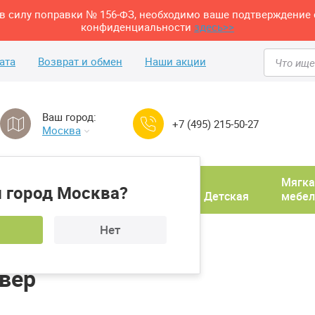
м в силу поправки № 156-ФЗ, необходимо ваше подтверждение 
конфиденциальности
здесь>>
ата
Возврат и обмен
Наши акции
Ваш город:
+7 (495) 215-50-27
Москва
Домашний
Мягка
 город Москва?
ня
кабинет
Прихожая
Детская
мебел
Нет
тумбы
Тумба ТВ Арника Денвер
вер