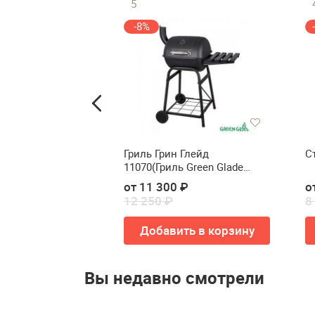
5
-8%
льный RB Тегра
Гриль Грин Глейд
С
11070(Гриль Green Glade
11070)
от 11 300 ₽
о
12 250 ₽
8
Купить
Добавить в корзину
Вы недавно смотрели