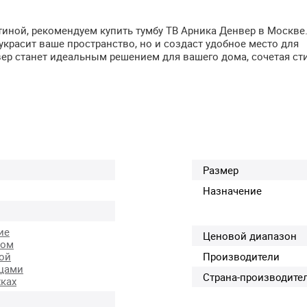
тиной, рекомендуем купить тумбу ТВ Арника Денвер в Москве.
красит ваше пространство, но и создаст удобное место для
вер станет идеальным решением для вашего дома, сочетая ст
Размер
Назначение
ие
Ценовой диапазон
ком
ой
Производители
цами
Страна-производите
ках