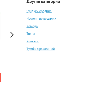
Другие категории
5
4.4
-12%
-6%
Сундуки средние
Настенные вешалки
Комоды
Тахты
Кровати.
Тумбы с раковиной
Пуф STOOL GROUP Taks
Спальня СВК Станд
1600
от 5 121 ₽
от 38 795 ₽
5 790 ₽
41 352 ₽
Купить
Купить