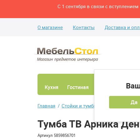
С 1 сентября в связи с вступление
О магазине
Контакты
Доставка и опл
Ваш
Кухня
Гостиная
Ванная
Спаль
Да
Главная
Стойки и тумбы под ТВ и AV
ТВ 
Тумба ТВ Арника Ден
Артикул
5859856701