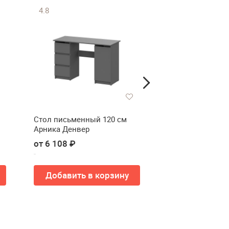
4.8
4.2
Стол письменный 120 см
Стол письменны
Арника Денвер
Арника Денвер
от 6 108 ₽
от 3 819 ₽
Добавить в корзину
Добавить в