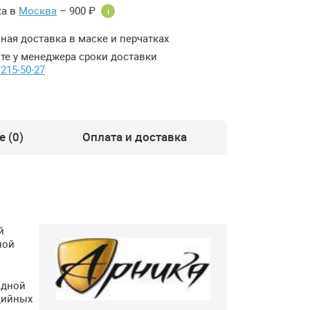
ка в
Москва
– 900 ₽
i
ная доставка в маске и перчатках
те у менеджера сроки доставки
 215-50-27
 (0)
Оплата и доставка
й
ной
идной
дийных