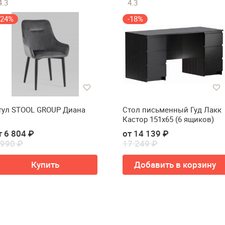
4.3
4.3
-24%
-18%
тул STOOL GROUP Диана
Стол письменный Гуд Лакк
Кастор 151х65 (6 ящиков)
т 6 804 ₽
от 14 139 ₽
 990 ₽
17 249 ₽
Купить
Добавить в корзину