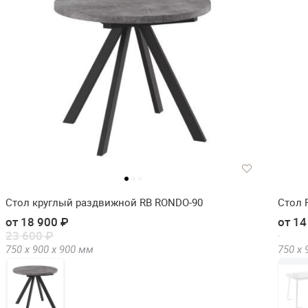
Стол круглый раздвижной RB RONDO-90
Стол 
от 18 900 ₽
от 14
23 600 ₽
750 х
900 х
900
мм
750 х