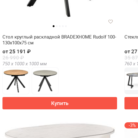
Стол круглый раскладной BRADEXHOME Rudolf 100-
Стекл
130x100x75 см
от 25 191 ₽
от 27
26 990 ₽
35 87
750 х
1000 х
1000
мм
760 х
Купить
-3%