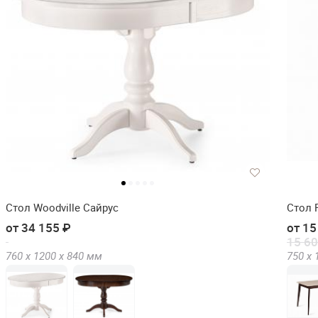
Стол Woodville Сайрус
Стол 
от 34 155 ₽
от 15
15 60
760 х
1200 х
840
мм
750 х