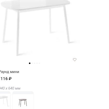
Раунд мини
 116 ₽
940 х
640
мм