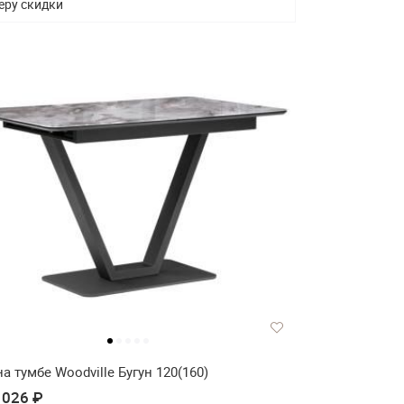
еру скидки
а тумбе Woodville Бугун 120(160)
 026 ₽