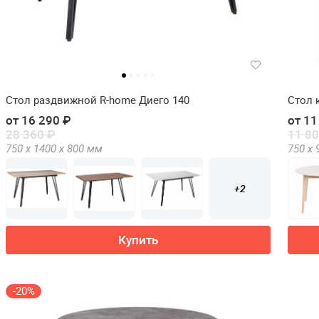
Стол раздвижной R-home Диего 140
Стол 
от 16 290 ₽
от 11
28 360 ₽
11 80
750 х
1400 х
800
мм
750 х
+2
Купить
-20%