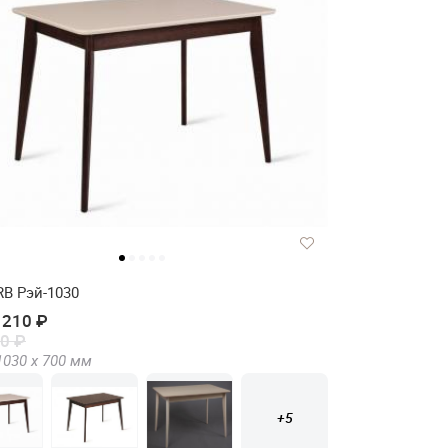
RB Рэй-1030
 210 ₽
0 ₽
1030 х
700
мм
+5