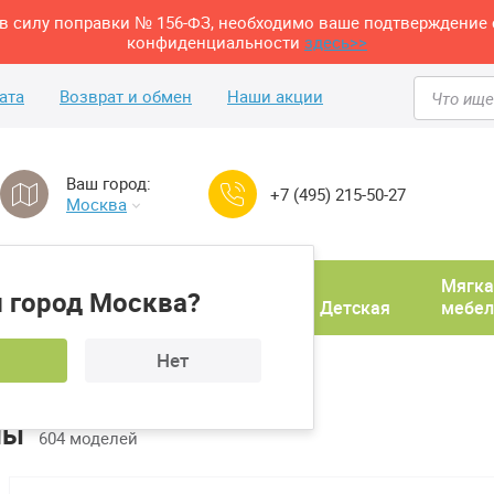
м в силу поправки № 156-ФЗ, необходимо ваше подтверждение 
конфиденциальности
здесь>>
ата
Возврат и обмен
Наши акции
Ваш город:
+7 (495) 215-50-27
Москва
Домашний
Мягка
 город Москва?
ня
кабинет
Прихожая
Детская
мебел
Нет
толы
лы
604 моделей