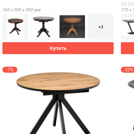
28 03
760 х
900 х
900
мм
770 х
+3
Купить
-7%
-22%