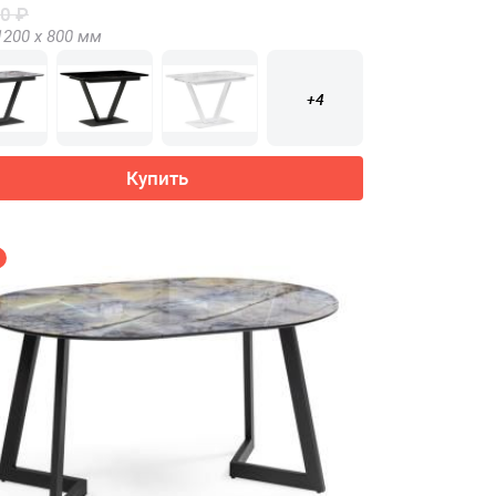
0 ₽
1200 х
800
мм
+4
Купить