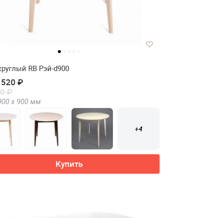
круглый RB Рэй-d900
 520 ₽
0 ₽
900 х
900
мм
+4
Купить