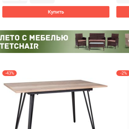
Купить
-43%
-2%