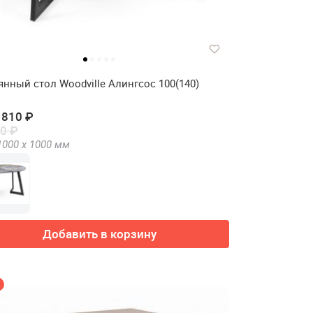
янный стол Woodville Алингсос 100(140)
 810 ₽
0 ₽
1000 х
1000
мм
Добавить в корзину