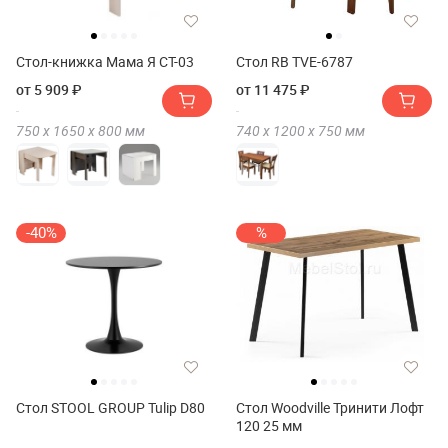
Стол-книжка Мама Я СТ-03
Стол RB TVE-6787
от 5 909 ₽
от 11 475 ₽
750 х
1650 х
800
мм
740 х
1200 х
750
мм
-40%
%
Стол STOOL GROUP Tulip D80
Стол Woodville Тринити Лофт
120 25 мм