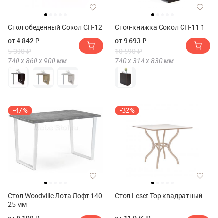
Стол обеденный Сокол СП-12
Стол-книжка Сокол СП-11.1
от 4 842 ₽
от 9 693 ₽
5 300 ₽
10 590 ₽
740 х
860 х
900
мм
740 х
314 х
830
мм
-47%
-32%
Стол Woodville Лота Лофт 140
Стол Leset Тор квадратный
25 мм
от 9 198 ₽
от 11 076 ₽