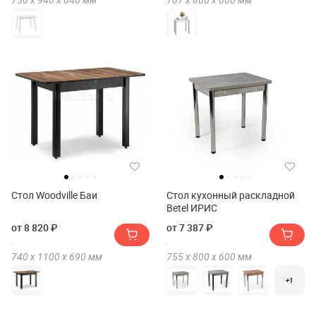
Стол Woodville Баи
Стол кухонный раскладной
Betel ИРИС
от 8 820 ₽
от 7 387 ₽
740 х
1100 х
690
мм
755 х
800 х
600
мм
+1