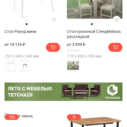
Стол Раунд мини
Стол кухонный СтендМебель
раскладной
от 14 116 ₽
от 3 939 ₽
4 253 ₽
750 х
940 х
640
мм
770 х
800 х
590
мм
-5%
%