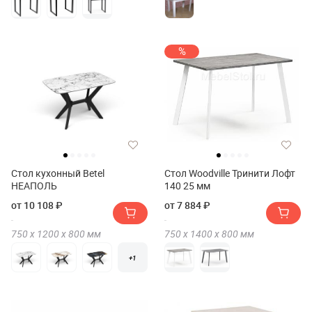
%
Стол кухонный Betel
Стол Woodville Тринити Лофт
НЕАПОЛЬ
140 25 мм
от 10 108 ₽
от 7 884 ₽
750 х
1200 х
800
мм
750 х
1400 х
800
мм
+1