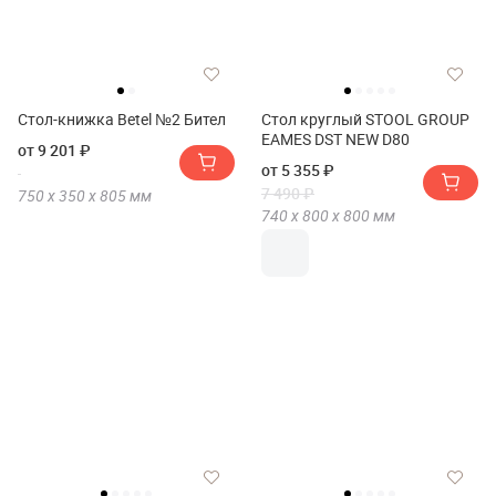
Стол-книжка Betel №2 Бител
Стол круглый STOOL GROUP
EAMES DST NEW D80
от 9 201 ₽
от 5 355 ₽
7 490 ₽
750 х
350 х
805
мм
740 х
800 х
800
мм