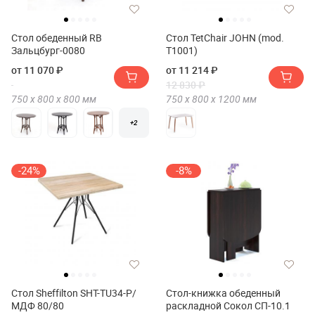
Стол обеденный RB
Стол TetChair JOHN (mod.
Зальцбург-0080
T1001)
от 11 070 ₽
от 11 214 ₽
12 830 ₽
750 х
800 х
800
мм
750 х
800 х
1200
мм
+2
-24%
-8%
Стол Sheffilton SHT-TU34-P/
Стол-книжка обеденный
МДФ 80/80
раскладной Сокол СП-10.1