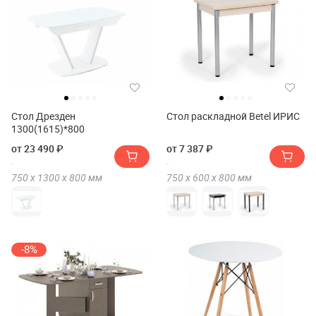
Стол Дрезден
Стол раскладной Betel ИРИС
1300(1615)*800
от 23 490 ₽
от 7 387 ₽
750 х
1300 х
800
мм
750 х
600 х
800
мм
-8%