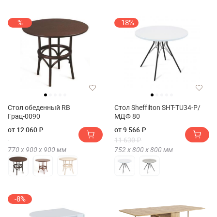
%
-18%
Стол обеденный RB
Стол Sheffilton SHT-TU34-P/
Грац-0090
МДФ 80
от 12 060 ₽
от 9 566 ₽
11 630 ₽
770 х
900 х
900
мм
752 х
800 х
800
мм
-8%