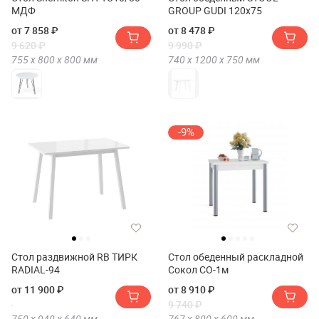
МДФ
GROUP GUDI 120х75
от 7 858 ₽
от 8 478 ₽
9 620 ₽
9 990 ₽
755 х
800 х
800
мм
740 х
1200 х
750
мм
-9%
Стол раздвижной RB ТИРК
Стол обеденный раскладной
RADIAL-94
Сокол СО-1м
от 11 900 ₽
от 8 910 ₽
9 740 ₽
750 х
940 х
640
мм
767 х
800 х
600
мм