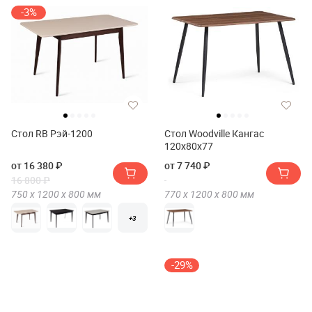
-3%
Стол RB Рэй-1200
Стол Woodville Кангас
120х80х77
от 16 380 ₽
от 7 740 ₽
16 800 ₽
750 х
1200 х
800
мм
770 х
1200 х
800
мм
+3
-29%