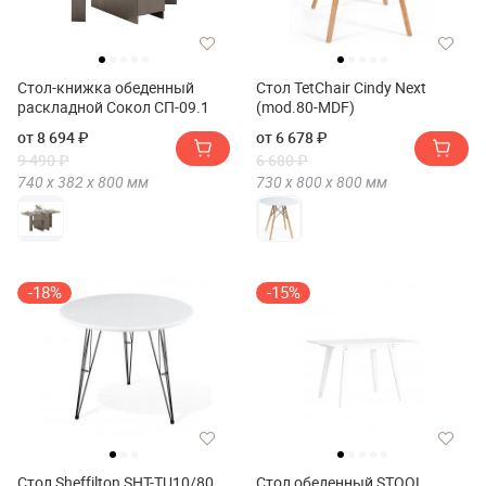
Стол-книжка обеденный
Стол TetChair Cindy Next
раскладной Сокол СП-09.1
(mod.80-MDF)
от 8 694 ₽
от 6 678 ₽
9 490 ₽
6 680 ₽
740 х
382 х
800
мм
730 х
800 х
800
мм
-18%
-15%
Стол Sheffilton SHT-TU10/80
Стол обеденный STOOL