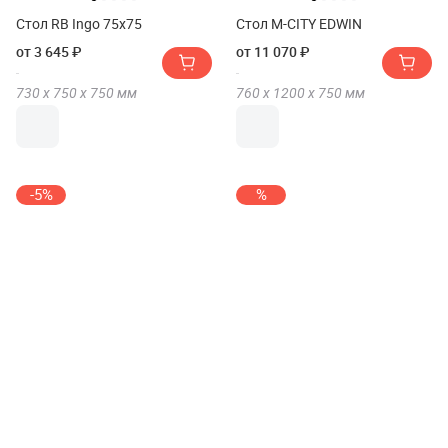
Стол RB Ingo 75х75
Стол M-CITY EDWIN
от 3 645 ₽
от 11 070 ₽
730 х
750 х
750
мм
760 х
1200 х
750
мм
-5%
%
Стол обеденный TetChair
Стол TetChair Соната
Claire квадратный
Люкс/Sonata Lux table 75х75
от 11 439 ₽
от 10 116 ₽
12 020 ₽