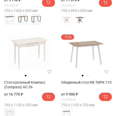
17 220 ₽
16 290 ₽
750 х
1400 х
800
мм
750 х
890 х
890
мм
-15%
Стол кухонный Компасс
Обеденный стол RB ТИРК 110
(Compass) АС-36
от 16 770 ₽
от 9 900 ₽
11 590 ₽
760 х
1100 х
500
мм
750 х
1100 х
700
мм