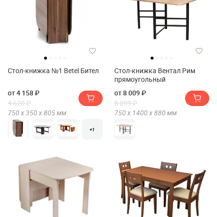
Стол-книжка №1 Betel Бител
Стол-книжка Вентал Рим
прямоугольный
от 4 158 ₽
от 8 009 ₽
4 620 ₽
8 099 ₽
750 х
350 х
805
мм
750 х
1400 х
880
мм
+1