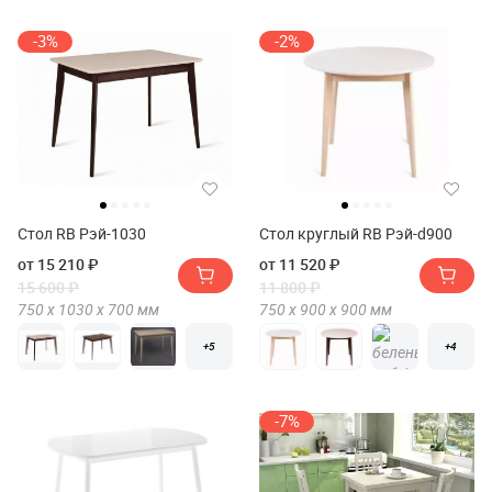
-3%
-2%
Стол RB Рэй-1030
Стол круглый RB Рэй-d900
от 15 210 ₽
от 11 520 ₽
15 600 ₽
11 800 ₽
750 х
1030 х
700
мм
750 х
900 х
900
мм
+5
+4
-7%