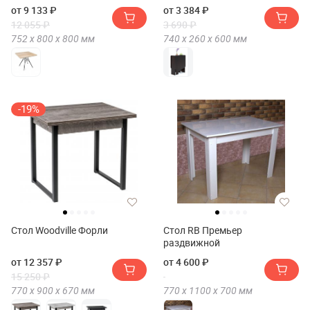
от 9 133 ₽
от 3 384 ₽
12 055 ₽
3 690 ₽
752 х
800 х
800
мм
740 х
260 х
600
мм
-19%
Стол Woodville Форли
Стол RB Премьер
раздвижной
от 12 357 ₽
от 4 600 ₽
15 250 ₽
770 х
900 х
670
мм
770 х
1100 х
700
мм