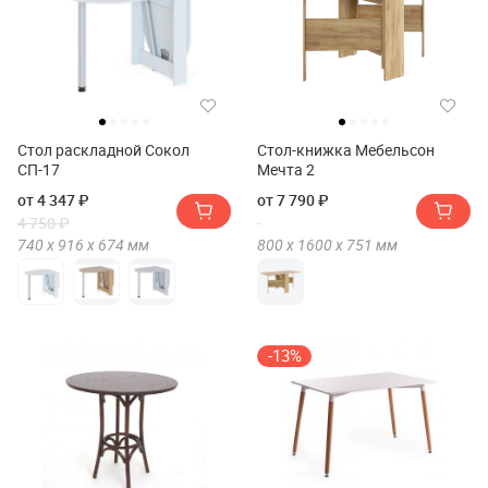
Стол раскладной Сокол
Стол-книжка Мебельсон
СП-17
Мечта 2
от 4 347 ₽
от 7 790 ₽
4 750 ₽
740 х
916 х
674
мм
800 х
1600 х
751
мм
-13%