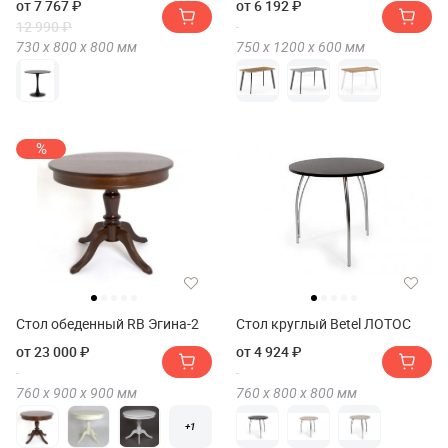
от 7 767 ₽
от 6 192 ₽
12 990 ₽
730 х
800 х
800
мм
750 х
1200 х
600
мм
%
Стол обеденный RB Эгина-2
Стол круглый Betel ЛОТОС
от 23 000 ₽
от 4 924 ₽
760 х
900 х
900
мм
760 х
800 х
800
мм
+1