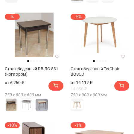
%
-5%
Стол обеденный RB ЛС-831
Стол обеденный TetChair
(ноги хром)
BOSCO
от 6 250 ₽
от 14 112 ₽
14 850 ₽
750 х
800 х
600
мм
750 х
900 х
900
мм
-10%
-1%