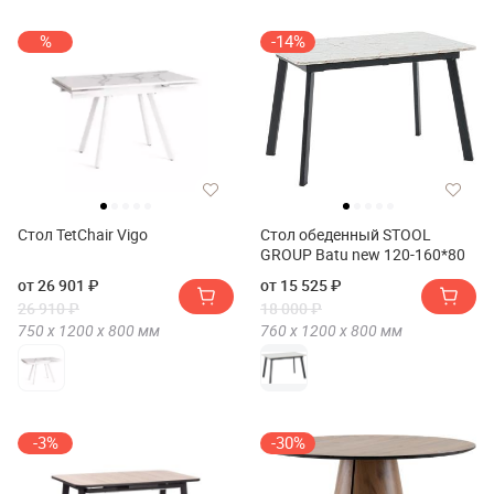
%
-14%
Стол TetChair Vigo
Стол обеденный STOOL
GROUP Batu new 120-160*80
от 26 901 ₽
от 15 525 ₽
26 910 ₽
18 000 ₽
750 х
1200 х
800
мм
760 х
1200 х
800
мм
-3%
-30%