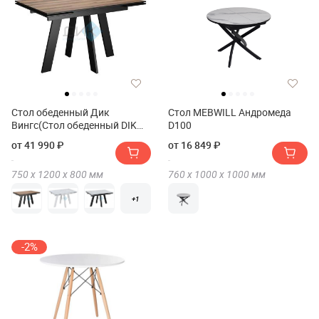
Стол обеденный Дик
Стол MEBWILL Андромеда
Вингс(Стол обеденный DIK
D100
WINGS)
от 41 990 ₽
от 16 849 ₽
750 х
1200 х
800
мм
760 х
1000 х
1000
мм
+1
-2%