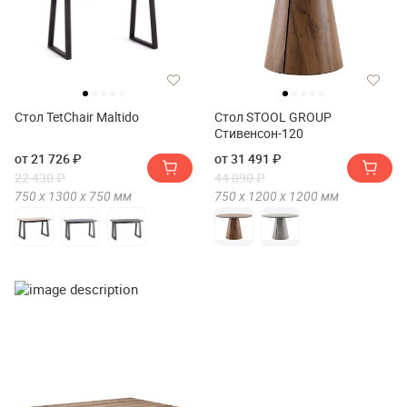
Стол TetChair Maltido
Стол STOOL GROUP
Стивенсон-120
от 21 726 ₽
от 31 491 ₽
22 430 ₽
44 890 ₽
750 х
1300 х
750
мм
750 х
1200 х
1200
мм