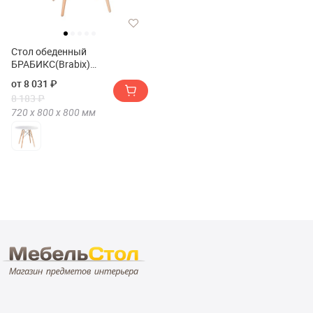
Стол обеденный
БРАБИКС(Brabix)
ИМС(Eames) T-01
от 8 031 ₽
8 183 ₽
720 х
800 х
800
мм