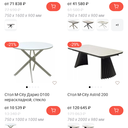
обеденный Терминал PARMA
от 71 838 ₽
от 41 580 ₽
160 матовый)
77 690 ₽
61 500 ₽
750 х
1600 х
900
мм
760 х
1400 х
900
мм
+1
-21%
-29%
Стол M-City Дарио D100
Стол M-City Astrid 200
нераскладной, стекло
от 10 539 ₽
от 120 645 ₽
13 340 ₽
171 063 ₽
750 х
1000 х
1000
мм
760 х
2000 х
980
мм