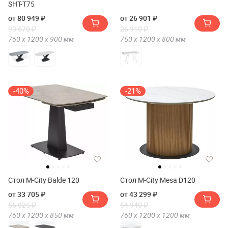
SHT-T75
от 80 949 ₽
от 26 901 ₽
93 670 ₽
26 910 ₽
760 х
1200 х
900
мм
750 х
1200 х
800
мм
-40%
-21%
Стол M-City Balde 120
Стол M-City Mesa D120
от 33 705 ₽
от 43 299 ₽
56 025 ₽
54 940 ₽
760 х
1200 х
850
мм
760 х
1200 х
1200
мм