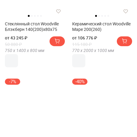
Стеклянный стол Woodville
Керамический стол Woodville
Блэкберн 140(200)х80х75
Маре 200(260)
от 43 245 ₽
от 106 776 ₽
50 880 ₽
115 180 ₽
750 х
1400 х
800
мм
770 х
2000 х
1000
мм
-7%
-40%
Стол обеденный Терминал
Стол M-City Balde 140