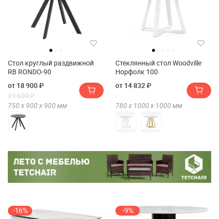
Стол круглый раздвижной
Стеклянный стол Woodville
RB RONDO-90
Норфолк 100
от 18 900 ₽
от 14 832 ₽
23 600 ₽
750 х
900 х
900
мм
780 х
1000 х
1000
мм
-16%
-9%