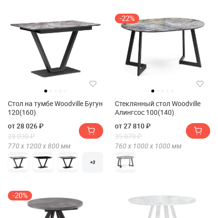
-22%
Стол на тумбе Woodville Бугун
Стеклянный стол Woodville
120(160)
Алингсос 100(140)
от 28 026 ₽
от 27 810 ₽
28 030 ₽
35 870 ₽
770 х
1200 х
800
мм
760 х
1000 х
1000
мм
+3
-20%