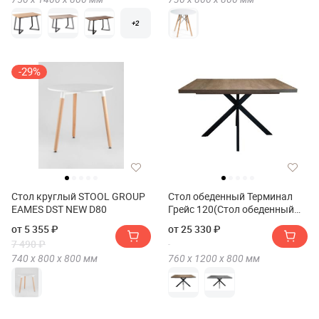
+2
-29%
Стол круглый STOOL GROUP
Стол обеденный Терминал
EAMES DST NEW D80
Грейс 120(Стол обеденный
Терминал GRACE 120)
от 5 355 ₽
от 25 330 ₽
7 490 ₽
740 х
800 х
800
мм
760 х
1200 х
800
мм