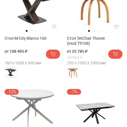
Стол M-City Blanco 160
Стол TetChair Thonet
(mod.T9108)
от 108 405 ₽
от 25 785 ₽
28 080 ₽
760 х
1600 х
900
мм
750 х
1000 х
1000
мм
-12%
-7%