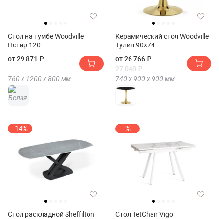
Стол на тумбе Woodville
Керамический стол Woodville
Петир 120
Тулип 90х74
от 29 871 ₽
от 26 766 ₽
27 040 ₽
760 х
1200 х
800
мм
740 х
900 х
900
мм
-14%
%
Стол раскладной Sheffilton
Стол TetChair Vigo