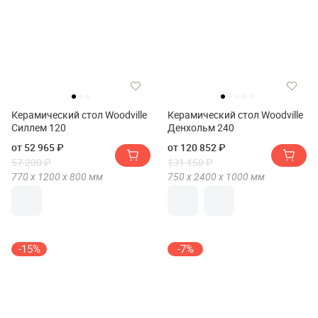
Керамический стол Woodville
Керамический стол Woodville
Силлем 120
Денхольм 240
от 52 965 ₽
от 120 852 ₽
57 200 ₽
131 150 ₽
770 х
1200 х
800
мм
750 х
2400 х
1000
мм
-15%
-7%