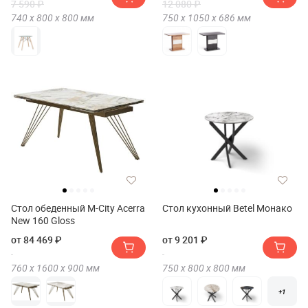
7 590 ₽
12 080 ₽
740 х
800 х
800
мм
750 х
1050 х
686
мм
Стол обеденный M-City Acerra
Стол кухонный Betel Монако
New 160 Gloss
от 84 469 ₽
от 9 201 ₽
760 х
1600 х
900
мм
750 х
800 х
800
мм
+1