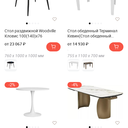
Стол раздвижной Woodville
Стол обеденный Терминал
Кловис 100(140)х76
Кевин(Стол обеденный
Терминал KEWIN)
от 23 067 ₽
от 14 930 ₽
760 х
1000 х
1000
мм
755 х
1100 х
700
мм
-2%
-4%