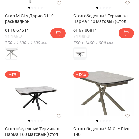
Стол M-City Дарио D110
Стол обеденный Терминал
раскладной
Парма 140 матовый(Стол
обеденный Терминал PARMA
от 18 675 ₽
от 67 068 ₽
140 матовый)
21 166 ₽
71 980 ₽
750 х
1100 х
1100
мм
750 х
1400 х
900
мм
-8%
-32%
Стол обеденный Терминал
Стол обеденный M-City Rivoli
Парма 160 матовый(Стол
140