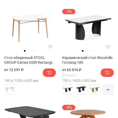
-4%
Стол обеденный STOOL
Керамический стол Woodville
GROUP Eames DSW Rectangle
Готланд 180
New 120*80
от 12 591 ₽
от 65 016 ₽
67 420 ₽
740 х
1200 х
800
мм
790 х
1800 х
900
мм
+1
-8%