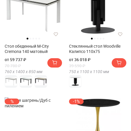
Стол обеденный M-City
Стеклянный стол Woodville
Cremona 140 матовый
Калипсо 110х75
от 59 737 ₽
от 36 018 ₽
70 780 ₽
39 590 ₽
760 х
1400 х
850
мм
750 х
1100 х
1100
мм
%
-1%