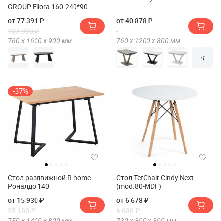
GROUP Eliora 160-240*90
от 77 391 ₽
от 40 878 ₽
107 990 ₽
760 х
1600 х
900
мм
760 х
1200 х
800
мм
+1
-37%
Стол раздвижной R-home
Стол TetChair Cindy Next
Роналдо 140
(mod.80-MDF)
от 15 930 ₽
от 6 678 ₽
25 180 ₽
6 680 ₽
750 х
1400 х
800
мм
730 х
800 х
800
мм