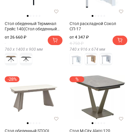
Стол обеденный Терминал
Стол раскладной Сокол
Грейс 140(Стол обеденный
СП-17
Терминал GRACE 140)
от 26 660 ₽
от 4 347 ₽
4 750 ₽
760 х
1400 х
900
мм
740 х
916 х
674
мм
-28%
%
Стол обеденный STOOL
Стол M-City Alatri 120