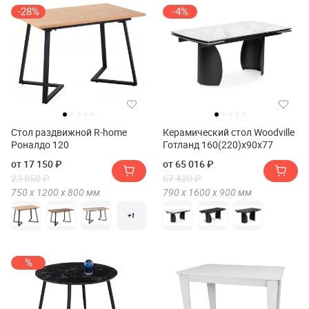
-28%
-4%
Стол раздвижной R-home
Керамический стол Woodville
Роналдо 120
Готланд 160(220)х90х77
от 17 150 ₽
от 65 016 ₽
23 850 ₽
67 420 ₽
750 х
1200 х
800
мм
790 х
1600 х
900
мм
+1
%