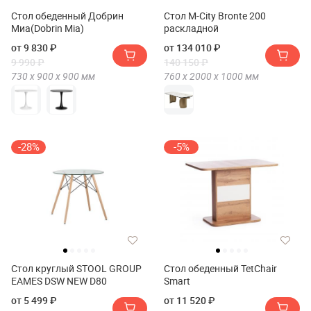
Стол обеденный Добрин
Стол M-City Bronte 200
Миа(Dobrin Mia)
раскладной
от 9 830 ₽
от 134 010 ₽
9 990 ₽
140 150 ₽
730 х
900 х
900
мм
760 х
2000 х
1000
мм
-28%
-5%
Стол круглый STOOL GROUP
Стол обеденный TetChair
EAMES DSW NEW D80
Smart
от 5 499 ₽
от 11 520 ₽