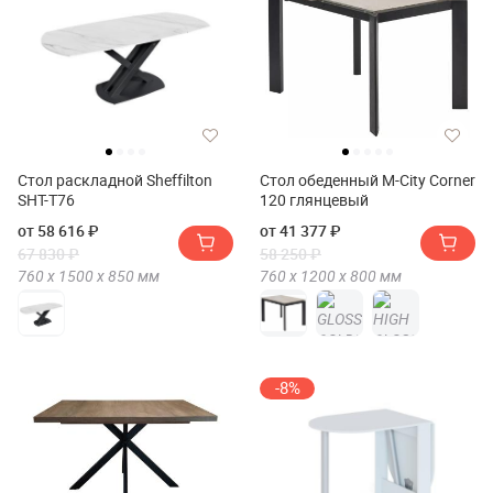
Стол раскладной Sheffilton
Стол обеденный M-City Corner
SHT-T76
120 глянцевый
от 58 616 ₽
от 41 377 ₽
67 830 ₽
58 250 ₽
760 х
1500 х
850
мм
760 х
1200 х
800
мм
-8%