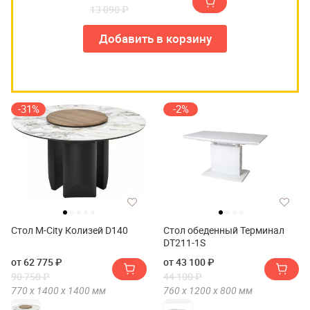
13 090 ₽
Добавить в корзину
-31%
-2%
Стол M-City Колизей D140
Стол обеденный Терминал
DT211-1S
от 62 775 ₽
от 43 100 ₽
90 750 ₽
44 100 ₽
770 х
1400 х
1400
мм
760 х
1200 х
800
мм