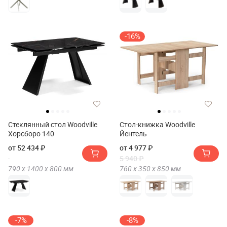
-16%
Стеклянный стол Woodville
Стол-книжка Woodville
Хорсборо 140
Йентель
от 52 434 ₽
от 4 977 ₽
5 940 ₽
790 х
1400 х
800
мм
760 х
350 х
850
мм
-7%
-8%