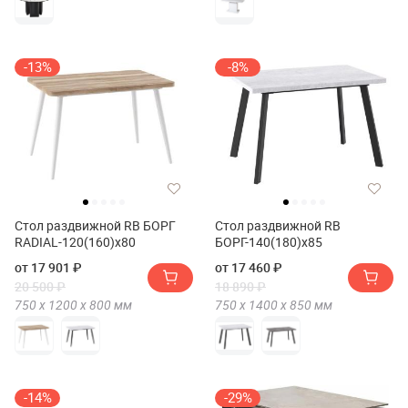
-13%
-8%
Стол раздвижной RB БОРГ
Стол раздвижной RB
RADIAL-120(160)х80
БОРГ-140(180)х85
от 17 901 ₽
от 17 460 ₽
20 500 ₽
18 890 ₽
750 х
1200 х
800
мм
750 х
1400 х
850
мм
-14%
-29%