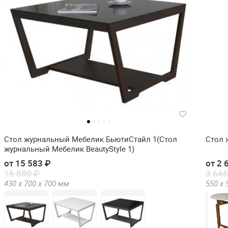
Стол журнальный Мебелик БьютиСтайл 1(Стол
Стол 
журнальный Мебелик BeautyStyle 1)
от 15 583 ₽
от 2 
16 880 ₽
3 646
430 х
700 х
700
мм
550 х