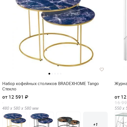
Набор кофейных столиков BRADEXHOME Tango
Журна
Стекло
от 12 591 ₽
от 12
16 99
480 х
580 х
580
мм
550 х
+1