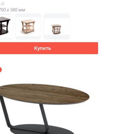
 ₽
700 х
580
мм
Купить