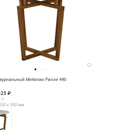
журнальный Мебелик Рилле 440
625 ₽
 ₽
550 х
550
мм