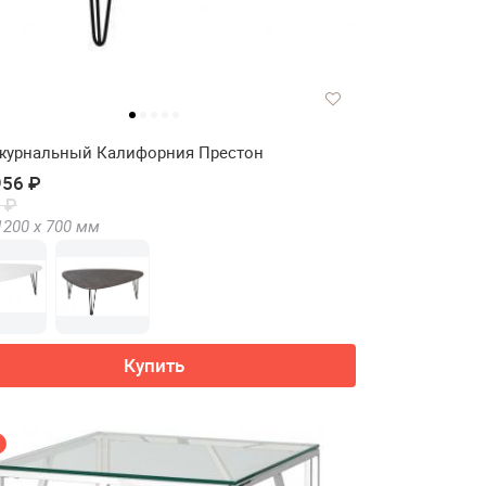
журнальный Калифорния Престон
956 ₽
 ₽
1200 х
700
мм
Купить