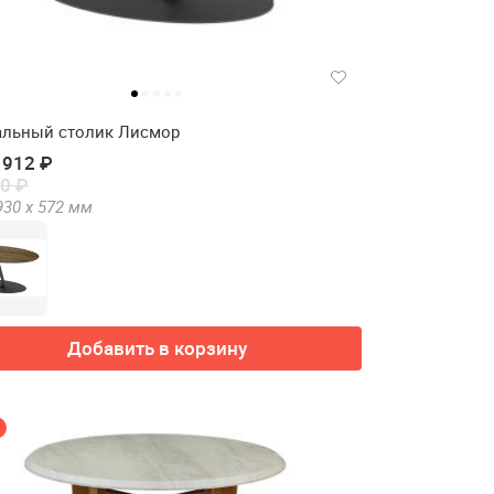
льный столик Лисмор
 912 ₽
0 ₽
930 х
572
мм
Добавить в корзину