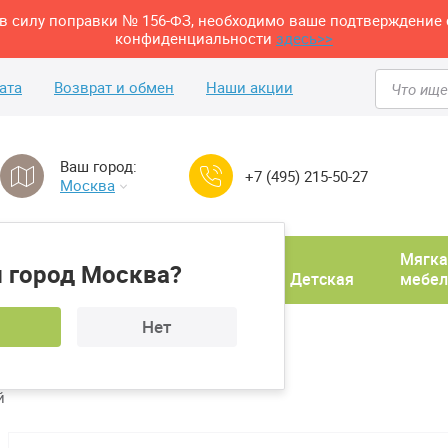
м в силу поправки № 156-ФЗ, необходимо ваше подтверждение 
конфиденциальности
здесь>>
ата
Возврат и обмен
Наши акции
Ваш город:
+7 (495) 215-50-27
Москва
Домашний
Мягка
 город Москва?
ня
кабинет
Прихожая
Детская
мебел
Нет
й