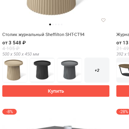
Столик журнальный Sheffilton SHT-CT94
Журна
от 3 548 ₽
от 13
4 105 ₽
21 49
500 х
500 х
450
мм
392 х
+2
Купить
-8%
-28%