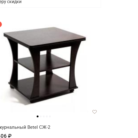
еру скидки
журнальный Betel СЖ-2
406 ₽