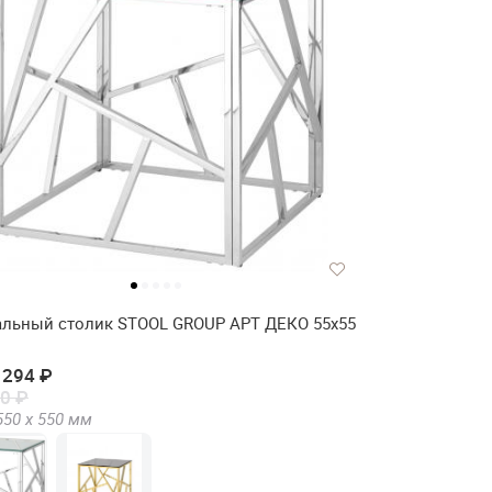
льный столик STOOL GROUP АРТ ДЕКО 55х55
 294 ₽
0 ₽
550 х
550
мм