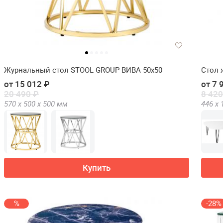
Журнальный стол STOOL GROUP ВИВА 50х50
Стол 
от 15 012 ₽
от 7 
20 490 ₽
8 420
570 х
500 х
500
мм
446 х
Купить
%
-28%