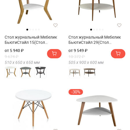
Стол журнальный Мебелик
Стол журнальный Мебелик
БьютиСтайл 15(Стол
БьютиСтайл 29(Стол
журнальный Мебелик
журнальный Мебелик
от 5 940 ₽
от 9 549 ₽
BeautyStyle 15)
BeautyStyle 29)
9 674 ₽
10 372 ₽
510 х
650 х
650
мм
505 х
900 х
600
мм
-30%