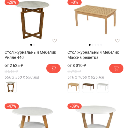
-28%
-8%
Стол журнальный Мебелик
Стол журнальный Мебелик
Рилле 440
Массив решетка
от 2 625 ₽
от 8 010 ₽
3 646 ₽
8 712 ₽
550 х
550 х
550
мм
510 х
1050 х
625
мм
-47%
-39%