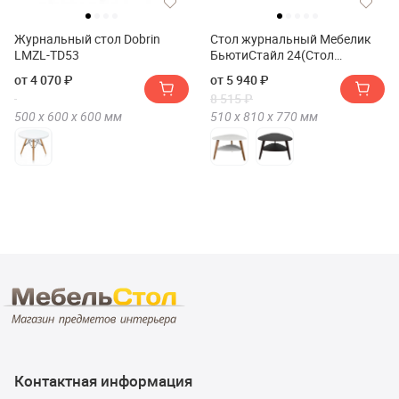
Журнальный стол Dobrin
Стол журнальный Мебелик
LMZL-TD53
БьютиСтайл 24(Стол
журнальный Мебелик
от 4 070 ₽
от 5 940 ₽
BeautyStyle 24)
8 515 ₽
500 х
600 х
600
мм
510 х
810 х
770
мм
Контактная информация