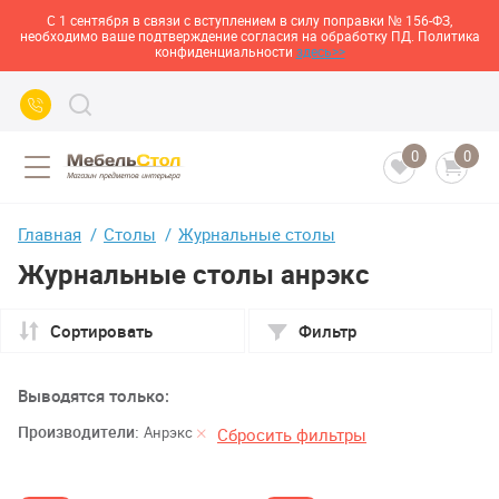
С 1 сентября в связи с вступлением в силу поправки № 156-ФЗ,
необходимо ваше подтверждение согласия на обработку ПД. Политика
конфиденциальности
здесь>>
0
0
Главная
Столы
Журнальные столы
Журнальные столы анрэкс
Сортировать
Фильтр
Выводятся только:
Производители:
Анрэкс
Сбросить фильтры