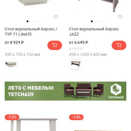
Стол журнальный Анрэкс /
Стол журнальный Анрэкс
TYP 71 LINATE
JAZZ
от 8 929 ₽
от 6 649 ₽
8 599 ₽
390 х
750 х
750
мм
498 х
1200 х
600
мм
-13%
-14%