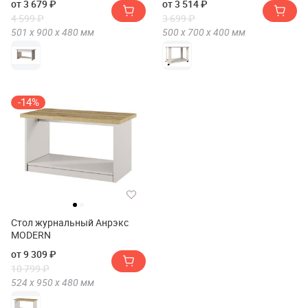
от 3 679 ₽
от 3 514 ₽
4 599 ₽
3 699 ₽
501 х
900 х
480
мм
500 х
700 х
400
мм
-14%
Стол журнальный Анрэкс
MODERN
от 9 309 ₽
10 799 ₽
524 х
950 х
480
мм