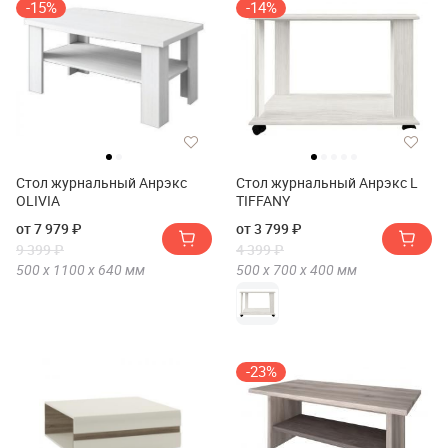
-15%
-14%
Стол журнальный Анрэкс
Стол журнальный Анрэкс L
OLIVIA
TIFFANY
от 7 979 ₽
от 3 799 ₽
9 399 ₽
4 399 ₽
500 х
1100 х
640
мм
500 х
700 х
400
мм
-23%