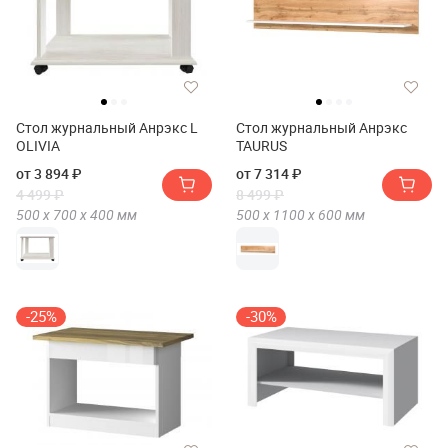
Стол журнальный Анрэкс L
Стол журнальный Анрэкс
OLIVIA
TAURUS
от 3 894 ₽
от 7 314 ₽
4 499 ₽
8 499 ₽
500 х
700 х
400
мм
500 х
1100 х
600
мм
-25%
-30%