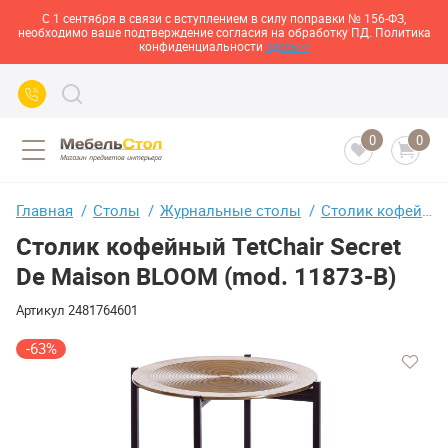
С 1 сентября в связи с вступлением в силу поправки № 156-ФЗ,
необходимо ваше подтверждение согласия на обработку ПД. Политика
конфиденциальности
здесь>>
0
0
Главная
Столы
Журнальные столы
Столик кофейный TetChair Secret De Maison BLOOM (mod. 11873-B)
Столик кофейный TetChair Secret
De Maison BLOOM (mod. 11873-B)
Артикул
2481764601
-63%