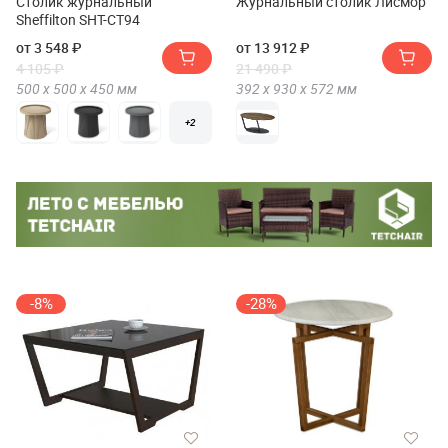
Столик журнальный
Журнальный столик Лисмор
Sheffilton SHT-CT94
от 3 548 ₽
от 13 912 ₽
4 105 ₽
21 490 ₽
500 х
500 х
450
мм
392 х
930 х
572
мм
+2
-8%
-28%