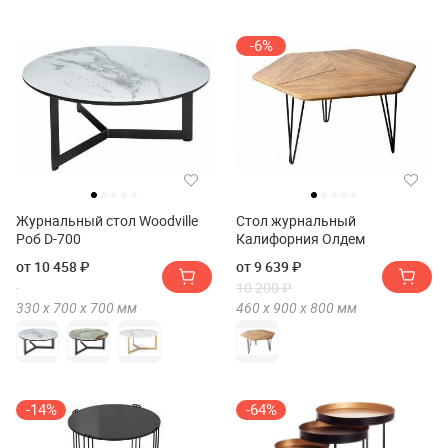
-6%
Журнальный стол Woodville
Стол журнальный
Роб D-700
Калифорния Олдем
от 10 458 ₽
от 9 639 ₽
10 200 ₽
330 х
700 х
700
мм
460 х
900 х
800
мм
-14%
-64%