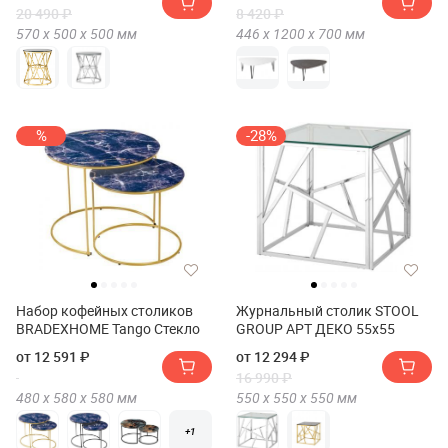
20 490 ₽
8 420 ₽
570 х
500 х
500
мм
446 х
1200 х
700
мм
%
-28%
Набор кофейных столиков
Журнальный столик STOOL
BRADEXHOME Tango Стекло
GROUP АРТ ДЕКО 55х55
от 12 591 ₽
от 12 294 ₽
16 990 ₽
480 х
580 х
580
мм
550 х
550 х
550
мм
+1