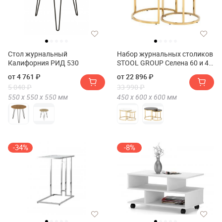
Стол журнальный
Набор журнальных столиков
Калифорния РИД 530
STOOL GROUP Селена 60 и 45
см
от 4 761 ₽
от 22 896 ₽
5 040 ₽
33 990 ₽
550 х
550 х
550
мм
450 х
600 х
600
мм
-34%
-8%