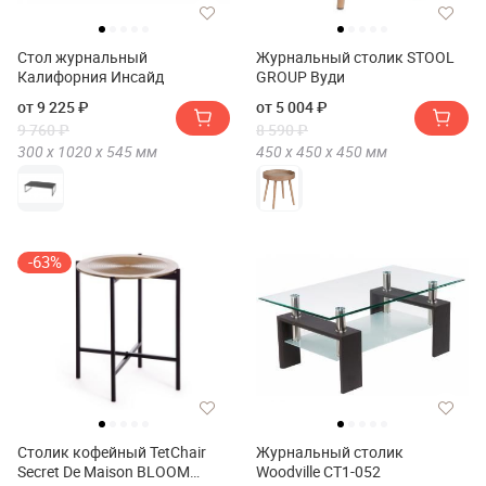
Стол журнальный
Журнальный столик STOOL
Калифорния Инсайд
GROUP Вуди
от 9 225 ₽
от 5 004 ₽
9 760 ₽
8 590 ₽
300 х
1020 х
545
мм
450 х
450 х
450
мм
-63%
Столик кофейный TetChair
Журнальный столик
Secret De Maison BLOOM
Woodville CT1-052