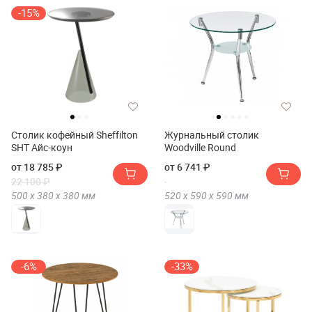
-15%
Столик кофейный Sheffilton
Журнальный столик
SHT Айс-коун
Woodville Round
от 18 785 ₽
от 6 741 ₽
22 100 ₽
500 х
380 х
380
мм
520 х
590 х
590
мм
-6%
-33%