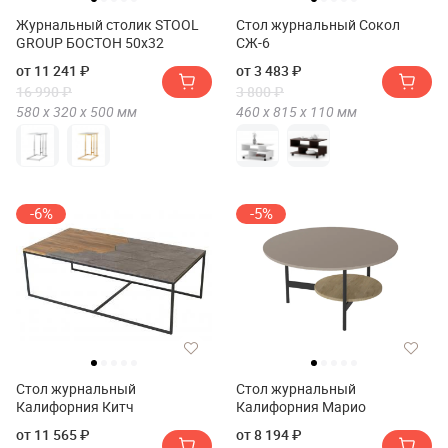
Журнальный столик STOOL
Стол журнальный Сокол
GROUP БОСТОН 50х32
СЖ-6
от 11 241 ₽
от 3 483 ₽
16 990 ₽
3 800 ₽
580 х
320 х
500
мм
460 х
815 х
110
мм
-6%
-5%
Стол журнальный
Стол журнальный
Калифорния Китч
Калифорния Марио
от 11 565 ₽
от 8 194 ₽