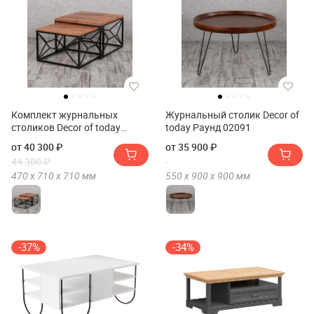
Комплект журнальных
Журнальный столик Decor of
столиков Decor of today
today Раунд 02091
01957
от 40 300 ₽
от 35 900 ₽
44 300 ₽
470 х
710 х
710
мм
550 х
900 х
900
мм
-37%
-34%