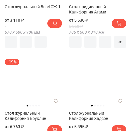
Стол журнальный Betel СЖ-1
Стол придиванный
Калифорния Агами
от 3 110 ₽
от 5 530 ₽
5 850 ₽
570 х
580 х
900
мм
705 х
500 х
310
мм
+2
-19%
Стол журнальный
Стол журнальный
Калифорния Бруклин
Калифорния Хадсон
от 6 763 ₽
от 5 895 ₽