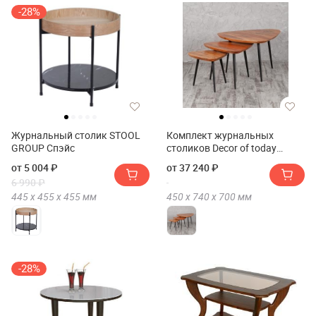
-28%
Журнальный столик STOOL
Комплект журнальных
GROUP Спэйс
столиков Decor of today
01956
от 5 004 ₽
от 37 240 ₽
6 990 ₽
445 х
455 х
455
мм
450 х
740 х
700
мм
-28%