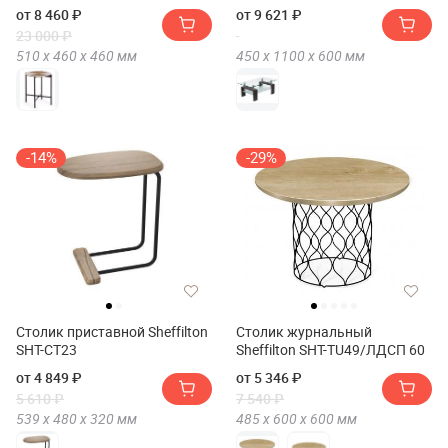
(mod. 11873-B)
от 8 460 ₽
от 9 621 ₽
23 000 ₽
510 х
460 х
460
мм
450 х
1100 х
600
мм
-14%
-29%
Столик приставной Sheffilton
Столик журнальный
SHT-CT23
Sheffilton SHT-TU49/ЛДСП 60
от 4 849 ₽
от 5 346 ₽
5 610 ₽
7 540 ₽
539 х
480 х
320
мм
485 х
600 х
600
мм