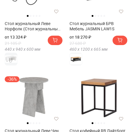
Стол журнальный Леве
Стол журнальный БРВ
Норфолк (Стол журнальный
Мебель JASMIN LAW1S
LEVE NORFOLK COFFEE
от 13 324 ₽
от 18 270 ₽
TABLE)
21 105 ₽
27 680 ₽
440 х
940 х
600
мм
460 х
1200 х
665
мм
-36%
Стол журнальный Леве Чен
Стол кофейный RB Лайтборт