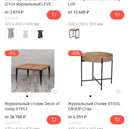
(Стол журнальный LEVE
Loft
CHEN COFFEE TABLE)
от 3 874 ₽
от 12 600 ₽
6 090 ₽
500 х
420 х
420
мм
500 х
395 х
395
мм
-9%
-20%
Журнальный столик Decor of
Журнальный столик STOOL
today 01953
GROUP Стар
от 38 700 ₽
от 6 291 ₽
42 700 ₽
7 890 ₽
470 х
820 х
820
мм
445 х
455 х
455
мм