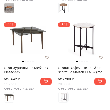
-44%
-64%
Стол журнальный Мебелик
Столик кофейный TetChair
Рилле 442
Secret De Maison FENDY (mod.
11980)
от 6 642 ₽
от 7 200 ₽
11 766 ₽
20 000 ₽
500 х
750 х
750
мм
530 х
380 х
380
мм