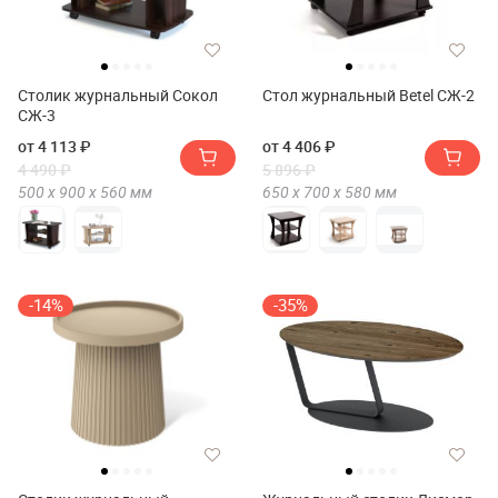
Столик журнальный Сокол
Стол журнальный Betel СЖ-2
СЖ-3
от 4 113 ₽
от 4 406 ₽
4 490 ₽
5 896 ₽
500 х
900 х
560
мм
650 х
700 х
580
мм
-14%
-35%