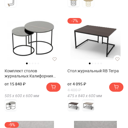
-7%
Комплект столов
Стол журнальный RB Тегра
журнальных Калифорния
Стелла
от 15 840 ₽
от 4 095 ₽
4 400 ₽
505 х
600 х
600
мм
475 х
840 х
600
мм
-9%