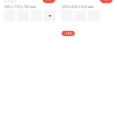
8 350 ₽
500 х
770 х
780
мм
500 х
650 х
650
мм
+4
-14%
Стол журнальный
Столик журнальный
Калифорния Маэстро СЖ-02
Sheffilton SHT-CT9
от 9 756 ₽
от 2 745 ₽
3 180 ₽
560 х
900 х
600
мм
640 х
400 х
300
мм