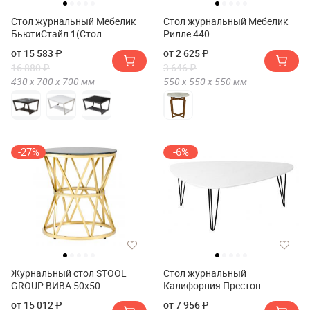
Стол журнальный Мебелик
Стол журнальный Мебелик
БьютиСтайл 1(Стол
Рилле 440
журнальный Мебелик
от 15 583 ₽
от 2 625 ₽
BeautyStyle 1)
16 880 ₽
3 646 ₽
430 х
700 х
700
мм
550 х
550 х
550
мм
-27%
-6%
Журнальный стол STOOL
Стол журнальный
GROUP ВИВА 50х50
Калифорния Престон
от 15 012 ₽
от 7 956 ₽