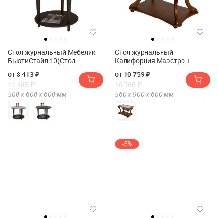
Стол журнальный Мебелик
Стол журнальный
БьютиСтайл 10(Стол
Калифорния Маэстро +
журнальный Мебелик
стекло СЖС-02
от 8 413 ₽
от 10 759 ₽
BeautyStyle 10)
11 685 ₽
10 760 ₽
500 х
600 х
600
мм
560 х
900 х
600
мм
-5%