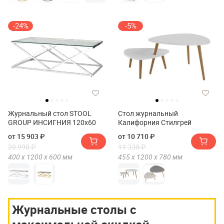
-24%
-5%
Журнальный стол STOOL
Стол журнальный
GROUP ИНСИГНИЯ 120х60
Калифорния Стилгрей
от 15 903 ₽
от 10 710 ₽
20 990 ₽
11 330 ₽
400 х
1200 х
600
мм
455 х
1200 х
780
мм
Журнальные столы с