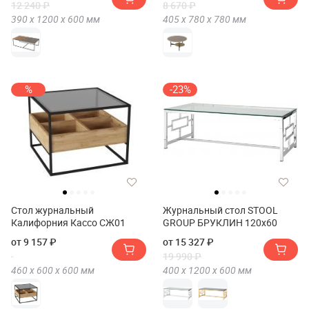
12 240 ₽
8 670 ₽
390 х
1200 х
600
мм
405 х
780 х
780
мм
%
-23%
Стол журнальный
Журнальный стол STOOL
Калифорния Кассо СЖ01
GROUP БРУКЛИН 120х60
от 9 157 ₽
от 15 327 ₽
19 990 ₽
460 х
600 х
600
мм
400 х
1200 х
600
мм