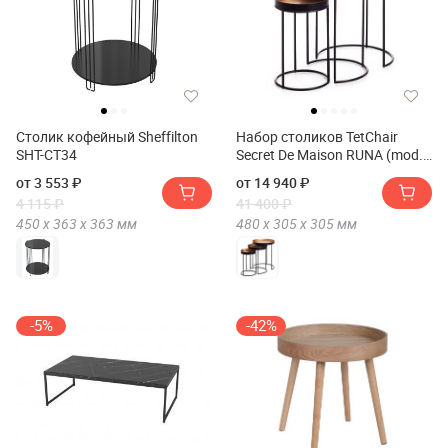
Столик кофейный Sheffilton
Набор столиков TetChair
SHT-CT34
Secret De Maison RUNA (mod.
11870)
от 3 553 ₽
от 14 940 ₽
4 115 ₽
41 400 ₽
450 х
363 х
363
мм
480 х
305 х
305
мм
-5%
-42%