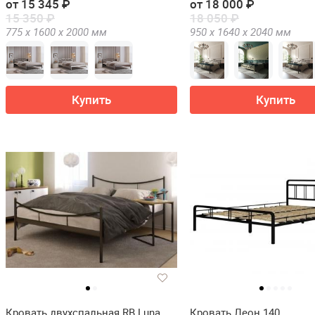
от 15 345 ₽
от 18 000 ₽
15 350 ₽
18 050 ₽
775 х
1600 х
2000
мм
950 х
1640 х
2040
мм
Купить
Купить
Кровать двухспальная RB Luna
Кровать Леон 140