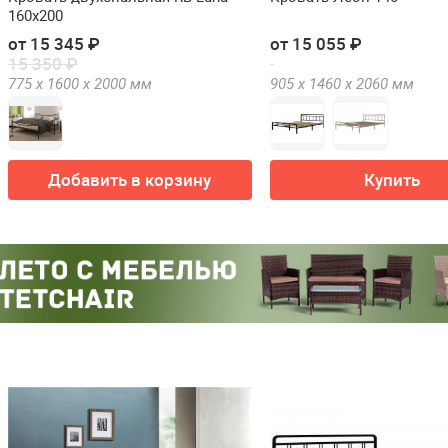
160x200
от 15 345 ₽
от 15 055 ₽
15 350 ₽
775 х
1600 х
2000
мм
905 х
1460 х
2060
мм
Добавить в корзину
Купить