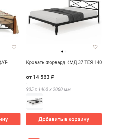
(AT-
Кровать Форвард КМД 37 ТЕЯ 140
от 14 563 ₽
905 х
1460 х
2060
мм
ину
Добавить в корзину