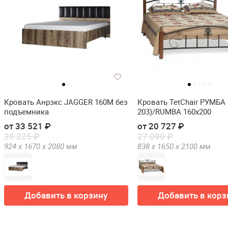
Кровать Анрэкс JAGGER 160М без
Кровать TetChair РУМБА 
подъемника
203)/RUMBA 160х200
от 33 521 ₽
от 20 727 ₽
35 225 ₽
27 090 ₽
924 х
1670 х
2080
мм
838 х
1650 х
2100
мм
Добавить в корзину
Добавить в корз