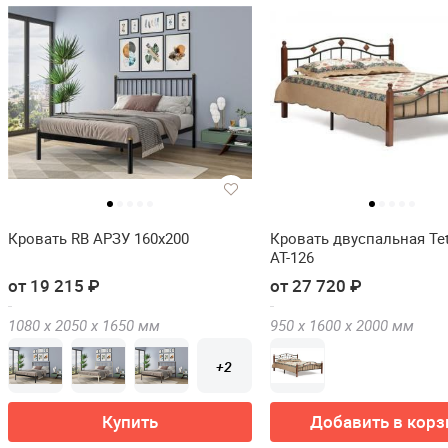
Кровать RB АРЗУ 160х200
Кровать двуспальная Tet
АТ-126
от 19 215 ₽
от 27 720 ₽
1080 х
2050 х
1650
мм
950 х
1600 х
2000
мм
+2
Купить
Добавить в корз