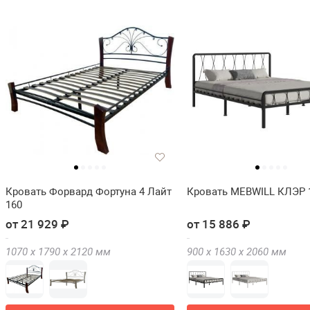
Кровать Форвард Фортуна 4 Лайт
Кровать MEBWILL КЛЭР 
160
от 21 929 ₽
от 15 886 ₽
1070 х
1790 х
2120
мм
900 х
1630 х
2060
мм