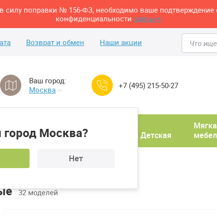
м в силу поправки № 156-ФЗ, необходимо ваше подтверждение 
конфиденциальности
здесь>>
ата
Возврат и обмен
Наши акции
Ваш город:
+7 (495) 215-50-27
Москва
Домашний
Мягка
 город Москва?
ня
кабинет
Прихожая
Детская
мебел
Нет
ые
32 моделей