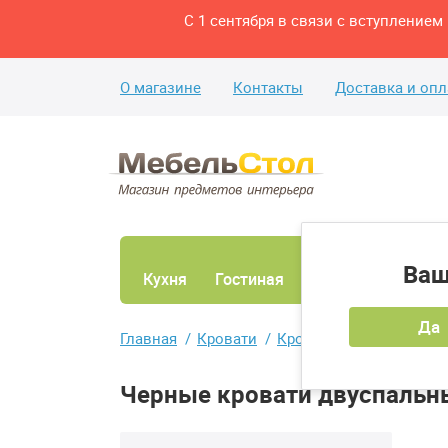
С 1 сентября в связи с вступление
О магазине
Контакты
Доставка и опл
Ваш
Кухня
Гостиная
Ванная
Спаль
Да
Главная
Кровати
Кровати двуспальные
Черные кровати двуспальн