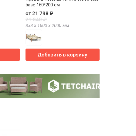
base 160*200 см
от 21 798 ₽
21 840 ₽
838 х
1600 х
2000
мм
Добавить в корзину