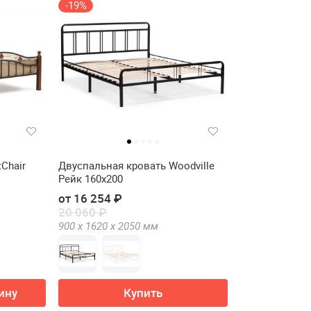
-19%
Chair
Двуспальная кровать Woodville
Рейк 160х200
от 16 254 ₽
20 060 ₽
900 х
1620 х
2050
мм
ину
Купить