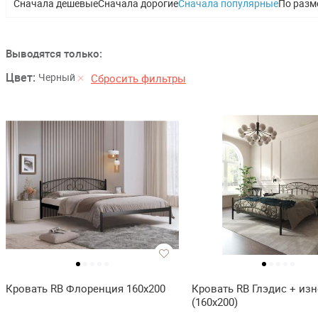
Сначала дешевые
Сначала дорогие
Сначала популярные
По разм
Выводятся только:
Цвет:
Черный
Сбросить фильтры
Кровать RB Флоренция 160х200
Кровать RB Глэдис + из
(160х200)