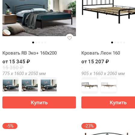
Кровать RB Эко+ 160х200
Кровать Леон 160
от 15 345 ₽
от 15 207 ₽
15 350 ₽
775 х
1600 х
2050
мм
905 х
1660 х
2060
мм
Купить
Купить
-5%
-23%