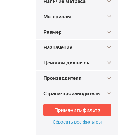
Наличие матраса
Материалы
Размер
Столик
Стул STOOL GROUP Ne
многофункциональный для
зонтов ReeHouse
от 14 571 ₽
от 15 093 ₽
Назначение
Multipurpose Small Table
17 990 ₽
Ценовой диапазон
Добавить в корзину
Купить
Производители
Страна-производитель
Применить фильтр
Сбросить все фильтры