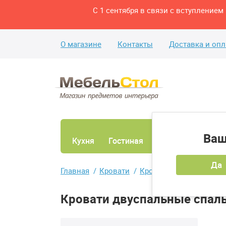
С 1 сентября в связи с вступление
О магазине
Контакты
Доставка и опл
Ваш
Кухня
Гостиная
Ванная
Спаль
Да
Главная
Кровати
Кровати двуспальные
Кровати двуспальные спал