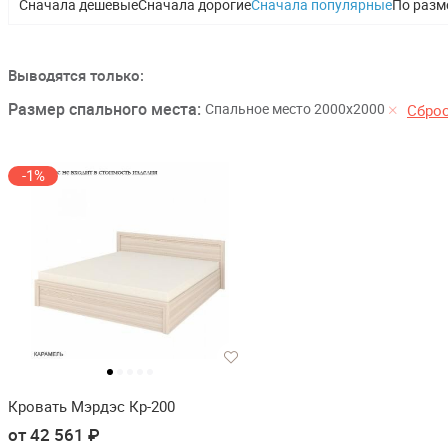
Сначала дешевые
Сначала дорогие
Сначала популярные
По разм
Выводятся только:
Размер спального места:
Спальное место 2000х2000
Сбро
-1%
Кровать Мэрдэс Кр-200
от 42 561 ₽