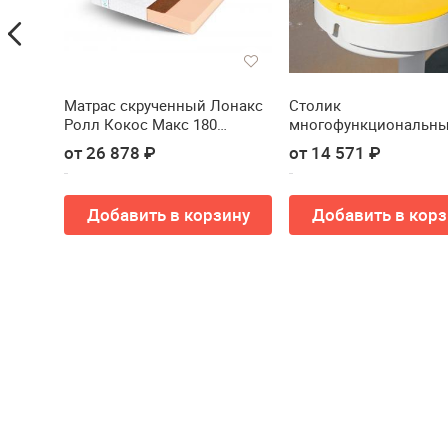
o 4 шт
Матрас скрученный Лонакс
Столик
Ролл Кокос Макс 180
многофункциональны
см(Матрас скрученный
зонтов ReeHouse
от 26 878 ₽
от 14 571 ₽
LONAX ROLL COCOS MAX 180
Multipurpose Small Tab
см)
Добавить в корзину
Добавить в корз