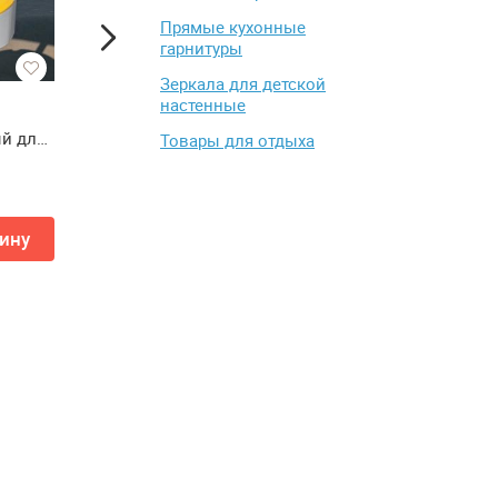
Прямые кухонные
гарнитуры
Зеркала для детской
настенные
Стул STOOL GROUP Neo 4 шт
Матрас скрученный 
й для
Ролл Кокос Макс 180
Товары для отдыха
см(Матрас скрученн
от 15 093 ₽
от 26 878 ₽
le
LONAX ROLL COCOS M
17 990 ₽
см)
ину
Купить
Добавить в кор