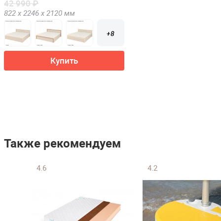
42 990 ₽
822 х
2246 х
2120
мм
+8
Купить
Также рекомендуем
4.6
4.2