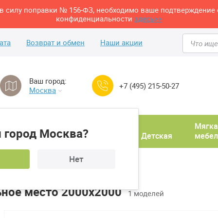
м в силу поправки № 156-ФЗ, необходимо ваше подтверждение 
конфиденциальности
здесь>>
ата
Возврат и обмен
Наши акции
Ваш город:
+7 (495) 215-50-27
Москва
Домашний
Мягка
 город Москва?
ня
кабинет
Прихожая
Детская
мебел
Нет
ьное место 2000х2000
1 моделей