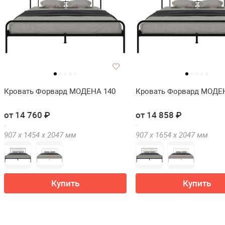
Кровать Форвард МОДЕНА 140
Кровать Форвард МОДЕ
от 14 760 ₽
от 14 858 ₽
907 х
1454 х
2047
мм
907 х
1654 х
2047
мм
Купить
Купить