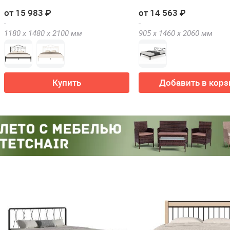
от 15 983 ₽
от 14 563 ₽
1180 х
1480 х
2100
мм
905 х
1460 х
2060
мм
Купить
Добавить в корз