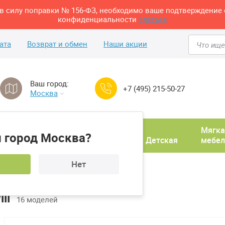
м в силу поправки № 156-ФЗ, необходимо ваше подтверждение 
конфиденциальности
здесь>>
ата
Возврат и обмен
Наши акции
Ваш город:
+7 (495) 215-50-27
Москва
Домашний
Мягка
 город Москва?
ня
кабинет
Прихожая
Детская
мебел
Нет
ll
16 моделей