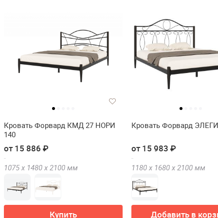
Кровать Форвард КМД 27 НОРИ
Кровать Форвард ЭЛЕГИ
140
от 15 886 ₽
от 15 983 ₽
1075 х
1480 х
2100
мм
1180 х
1680 х
2100
мм
Купить
Добавить в корз