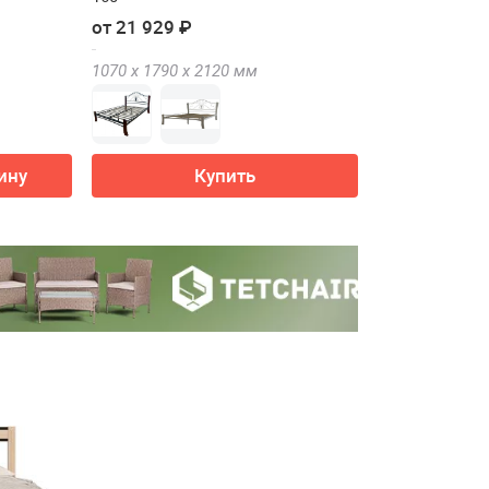
от 21 929 ₽
1070 х
1790 х
2120
мм
ину
Купить