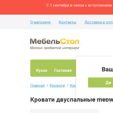
С 1 сентября в связи с вступление
О магазине
Контакты
Доставка и опл
Ваш
Кухня
Гостиная
Ванная
Спаль
Да
Главная
Кровати
Кровати двуспальные
Кровати двуспальные mebwi