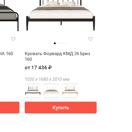
НА 160
Кровать Форвард КМД 26 Бриз
160
от 17 436 ₽
1020 х
1680 х
2010
мм
Купить