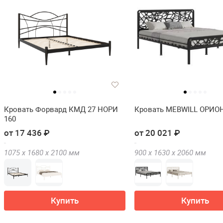
Кровать Форвард КМД 27 НОРИ
Кровать MEBWILL ОРИОН
160
от 17 436 ₽
от 20 021 ₽
1075 х
1680 х
2100
мм
900 х
1630 х
2060
мм
Купить
Купить