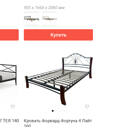
905 х
1660 х
2060
мм
Купить
7 ТЕЯ 140
Кровать Форвард Фортуна 4 Лайт
160