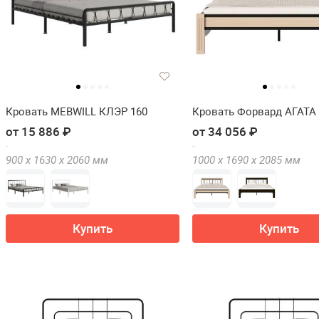
Кровать MEBWILL КЛЭР 160
Кровать Форвард АГАТА 
от 15 886 ₽
от 34 056 ₽
900 х
1630 х
2060
мм
1000 х
1690 х
2085
мм
Купить
Купить