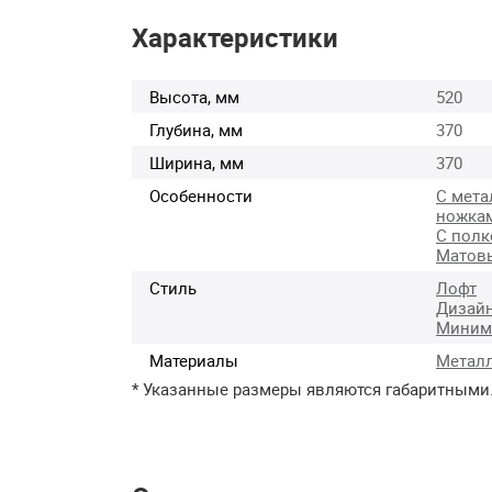
Характеристики
Высота, мм
520
Глубина, мм
370
Ширина, мм
370
Особенности
С мета
ножка
С полк
Матов
Стиль
Лофт
Дизай
Миним
Материалы
Метал
* Указанные размеры являются габаритными