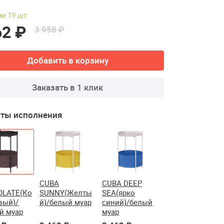
и 19 шт.
62 ₽
3 958 ₽
Добавить в корзину
Заказать в 1 клик
ты исполнения
CUBA
CUBA DEEP
LATE(Ко
SUNNY(Желты
SEA(ярко
вый)/
й)/белый муар
синий)/белый
й муар
муар