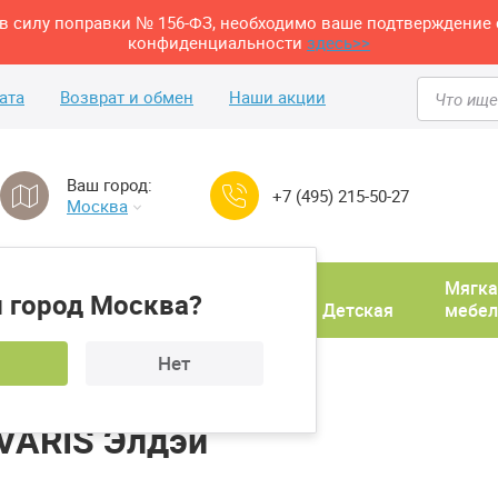
м в силу поправки № 156-ФЗ, необходимо ваше подтверждение 
конфиденциальности
здесь>>
ата
Возврат и обмен
Наши акции
Ваш город:
+7 (495) 215-50-27
Москва
Домашний
Мягка
 город Москва?
ня
кабинет
Прихожая
Детская
мебел
Нет
рнальный стол LAVARIS Элдэй
VARIS Элдэй