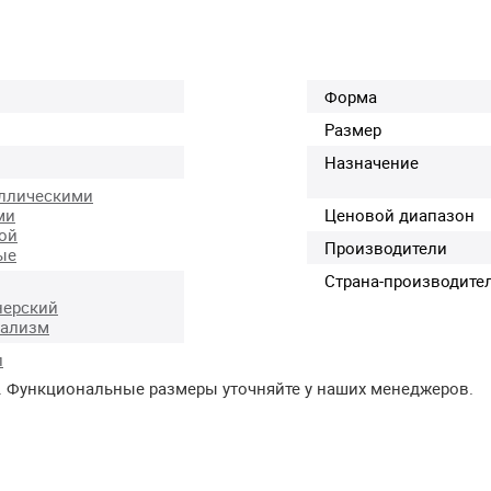
Форма
Размер
Назначение
ллическими
ми
Ценовой диапазон
ой
Производители
ые
Страна-производите
нерский
ализм
л
. Функциональные размеры уточняйте у наших менеджеров.