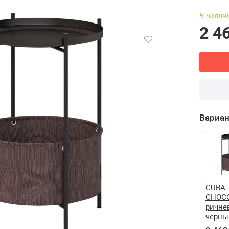
В наличи
2 4
Вариан
CUBA
CHOCO
ричне
черны