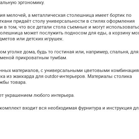
альную эргономику.
ия мелочей, а металлическая столешница имеет бортик по
 ткани придаёт столу универсальности в стилях оформления
и в том, что все детали стола съемные и могут использовать
 столешница может послужить подносом для еды, а корзину м
метов или детских игрушек.
м уголке дома, будь то гостиная или, например, спальня, для
заменой прикроватным тумбам.
енных материалов, с универсальными цветовыми комбинация
ка из жаккарда для outdor-интерьеров. Материалы столика
жбы товара.
ет украшением любого интерьера.
комплект входит вся необходимая фурнитура и инструкция дл