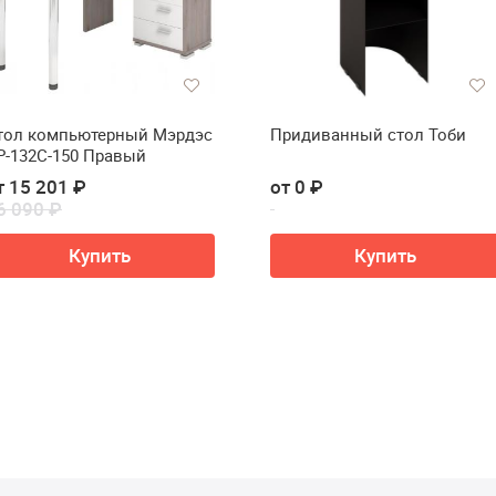
тол компьютерный Мэрдэс
Придиванный стол Тоби
Р-132С-150 Правый
т 15 201 ₽
от 0 ₽
6 090 ₽
Купить
Купить