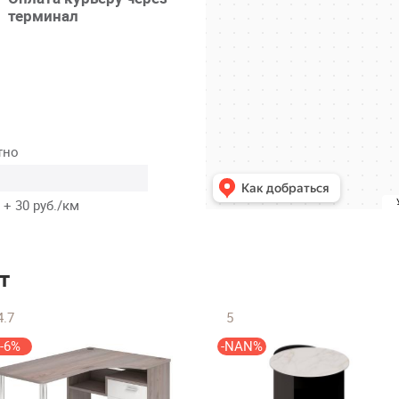
терминал
тно
 + 30 руб./км
т
4.7
5
-6%
-NAN%