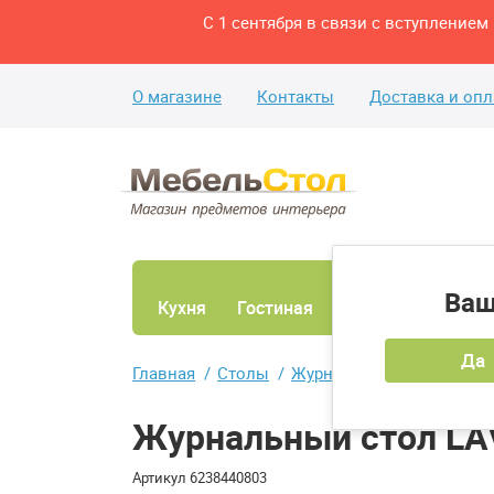
С 1 сентября в связи с вступление
О магазине
Контакты
Доставка и опл
Ваш
Кухня
Гостиная
Ванная
Спаль
Да
Главная
Столы
Журнальные столы
Жу
Журнальный стол LA
Артикул
6238440803