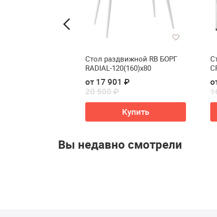
леф «Мебелеф –
Стол раздвижной RB БОРГ
С
RADIAL-120(160)х80
С
 ₽
от 17 901 ₽
о
20 500 ₽
1
Купить
Купить
Вы недавно смотрели