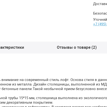
Достав
Безопас
Уточняй
+7 (495)
актеристики
Отзывы о товаре (2)
ть внимание на современный стиль лофт. Основа стиля в данн
ненном из металла. Дизайн столешницы, выполненной из
МД
т бетонные панели.Такой необычной прием безусловно внесе
ной трубы 15*15 мм, столешница выполнена из экологичног
йким декоративным покрытием.
, упакованная в гофрокартон. В комплект входит вся необход