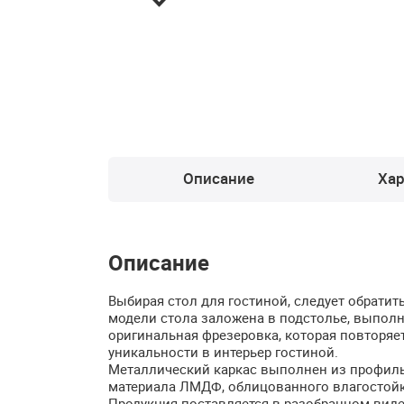
Описание
Хар
Описание
Выбирая стол для гостиной, следует обрати
модели стола заложена в подстолье, выпол
оригинальная фрезеровка, которая повторяе
уникальности в интерьер гостиной.
Металлический каркас выполнен из профиль
материала
ЛМДФ
, облицованного влагосто
Продукция поставляется в разобранном виде