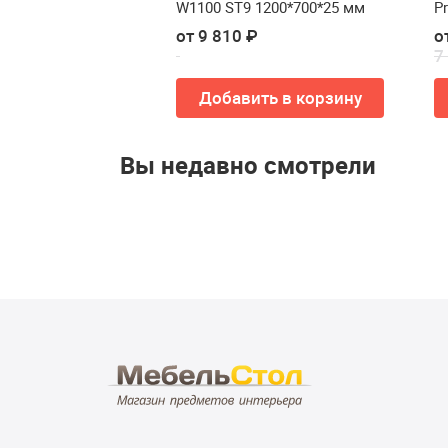
икровелюр +
W1100 ST9 1200*700*25 мм
Pr
 ₽
от 9 810 ₽
о
7
ть в корзину
Добавить в корзину
Вы недавно смотрели