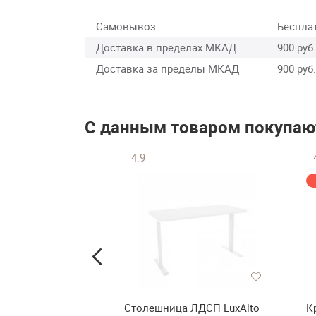
Самовывоз
Беспла
Доставка в пределах МКАД
900 руб.
Доставка за пределы МКАД
900 руб.
С данным товаром покупаю
4.9
вать Mebel-ars
Столешница ЛДСП LuxAlto
К