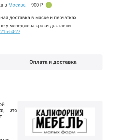
ка в
Москва
– 900 ₽
i
ная доставка в маске и перчатках
те у менеджера сроки доставки
 215-50-27
Оплата и доставка
ой
Ф
, – это
т
о
имая