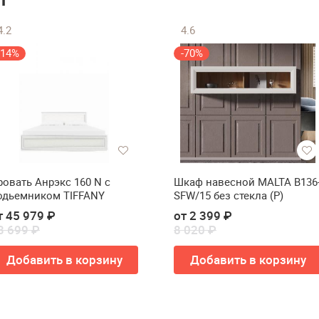
4.2
4.6
-14%
-70%
ровать Анрэкс 160 N с
Шкаф навесной MALTA B136
одьемником TIFFANY
SFW/15 без стекла (Р)
т 45 979 ₽
от 2 399 ₽
3 699 ₽
8 020 ₽
Добавить в корзину
Добавить в корзину