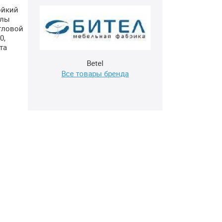
ойкий
глы
гловой
0,
та
Betel
Все товары бренда