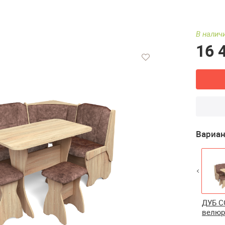
В наличи
16 
Вариан
венге/велюр
дуб сонома/
ясень светлый/
ДУБ С
графит
велюр графит
велюр графит
велюр