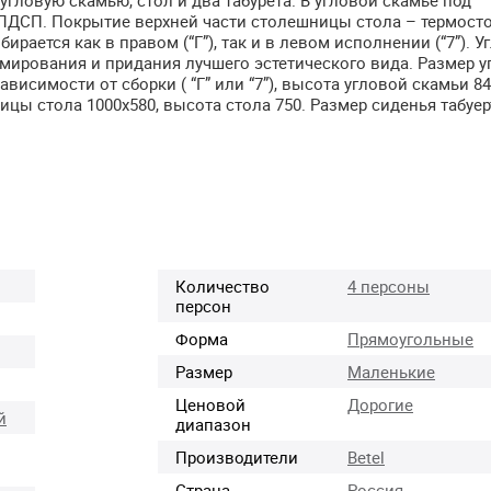
ЛДСП
. Покрытие верхней части столешницы стола – термост
ирается как в правом (“Г”), так и в левом исполнении (“7”). У
ирования и придания лучшего эстетического вида. Размер у
висимости от сборки ( “Г” или “7”), высота угловой скамьи 84
ицы стола 1000х580, высота стола 750. Размер сиденья табуер
Количество
4 персоны
персон
Форма
Прямоугольные
Размер
Маленькие
Ценовой
Дорогие
й
диапазон
Производители
Betel
Страна-
Россия