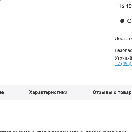
16 459 ₽
16 459 ₽
16 459 ₽
16 45
Достав
Безопас
Уточняй
+7 (495)
ие
Характеристики
Отзывы о товаре
гловую скамью, стол и два табурета. В угловой скамье под