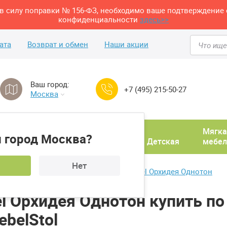
м в силу поправки № 156-ФЗ, необходимо ваше подтверждение 
конфиденциальности
здесь>>
ата
Возврат и обмен
Наши акции
Ваш город:
+7 (495) 215-50-27
Москва
Домашний
Мягка
 город Москва?
ня
кабинет
Прихожая
Детская
мебел
Нет
ки в комплекте
Кухонный уголок Betel Орхидея Однотон
l Орхидея Однотон купить по
belStol