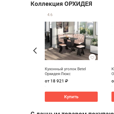
Коллекция ОРХИДЕЯ
4.6
вая Betel
Кухонный уголок Betel
К
Орхидея-Люкс
О
от 18 921 ₽
о
Купить
С данным товаром покупаю