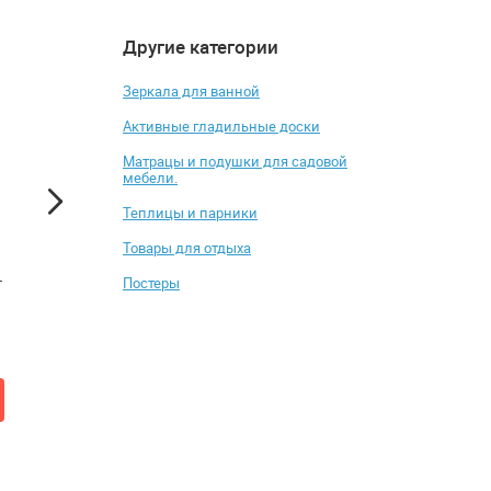
Другие категории
4.6
4.4
-5%
Зеркала для ванной
Активные гладильные доски
Матрацы и подушки для садовой
мебели.
Теплицы и парники
Товары для отдыха
-
Компьютерный стол Мэрдэс
Табурет складной
Постеры
СКЛ-ПРЯМ120Р+ТБЛ-2 со
средний с сумкой
скругленными углами
от 12 591 ₽
от 1 320 ₽
13 270 ₽
Купить
Купить