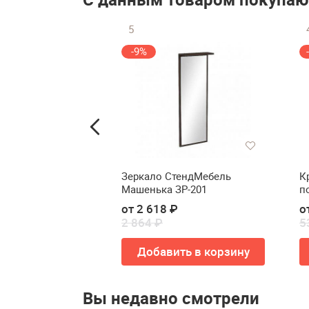
5
-9%
ное кресло
Зеркало СтендМебель
К
610
Машенька ЗР-201
п
 ₽
от 2 618 ₽
о
2 864 ₽
5
ть в корзину
Добавить в корзину
Вы недавно смотрели