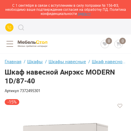
С 1 сентября в связи с вступлением в силу поправки № 156-ФЗ,
необходимо ваше подтверждение согласия на обработку ПД. Политика
конфиденциальности
здесь>>
0
0
Главная
Шкафы
Шкафы навесные
Шкаф навесной Анрэкс MODERN 1D/87-40
Шкаф навесной Анрэкс MODERN
1D/87-40
Артикул
7372495301
-15%