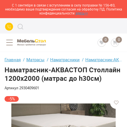
С 1 сентября в связи с вступлением в силу поправки № 156-ФЗ,
необходимо ваше подтверждение согласия на обработку ПД. Политика
конфиденциальности
здесь>>
0
0
Главная
Матрасы
Наматрасники
Наматрасник-АКВАСТОП Столлайн 1200х2000 (матрас до h30см)
Наматрасник-АКВАСТОП Столлайн
1200х2000 (матрас до h30см)
Артикул
2930409601
-5%