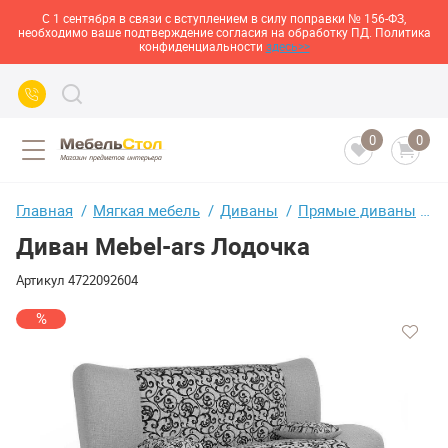
С 1 сентября в связи с вступлением в силу поправки № 156-ФЗ,
необходимо ваше подтверждение согласия на обработку ПД. Политика
конфиденциальности
здесь>>
0
0
Главная
Мягкая мебель
Диваны
Прямые диваны
Д
Диван Mebel-ars Лодочка
Артикул
4722092604
%