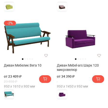
-2%
Диван Мебелик Вега 10
Диван Mebel-ars Шарк 120
микровелюр
от 23 409 ₽
от 34 390 ₽
23 850 ₽
950 х
1610 х
900
мм
950 х
1450 х
950
мм