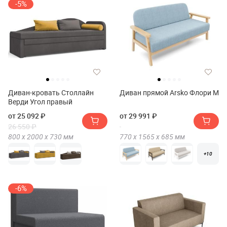
-5%
Диван-кровать Столлайн
Диван прямой Arsko Флори М
Верди Угол правый
от 25 092 ₽
от 29 991 ₽
26 550 ₽
800 х
2000 х
730
мм
770 х
1565 х
685
мм
+10
-6%