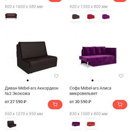
800 х
1600 х
580
мм
920 х
1320 х
800
мм
Диван Mebel-ars Аккордеон
Софа Mebel-ars Алиса
№2 Экокожа
микровельвет
от 27 590 ₽
от 30 590 ₽
950 х
1270 х
950
мм
830 х
1500 х
800
мм