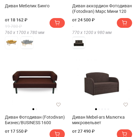
Диван Мебелик Бинго
Диван аккордион Фотодиван
(Fotodivan) Марс Мини 120
от 18 162 ₽
от 24 500 ₽
19 780 ₽
760 х
1700 х
780
мм
770 х
1200 х
980
мм
Диван Фотодиван (Fotodivan)
Диван Mebel-ars Малютка
Бизнес/BUSINESS 1600
микровельвет
от 17 550 ₽
от 27 490 ₽