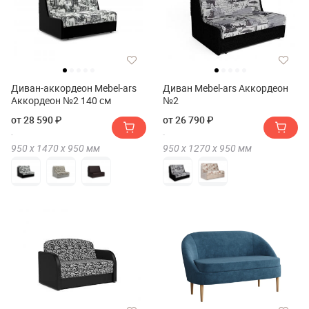
Диван-аккордеон Mebel-ars
Диван Mebel-ars Аккордеон
Аккордеон №2 140 см
№2
от 28 590 ₽
от 26 790 ₽
950 х
1470 х
950
мм
950 х
1270 х
950
мм