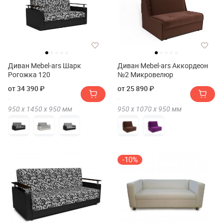
Диван Mebel-ars Шарк
Диван Mebel-ars Аккордеон
Рогожка 120
№2 Микровелюр
от 34 390 ₽
от 25 890 ₽
950 х
1450 х
950
мм
950 х
1070 х
950
мм
-10%