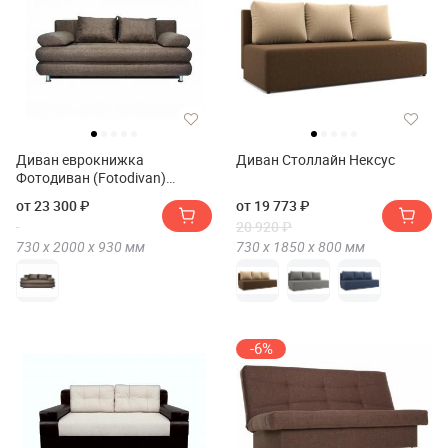
Диван еврокнижка
Диван Столлайн Нексус
Фотодиван (Fotodivan)
Фиджи
от 23 300 ₽
от 19 773 ₽
20 920 ₽
730 х
2000 х
930
мм
730 х
1850 х
800
мм
-6%