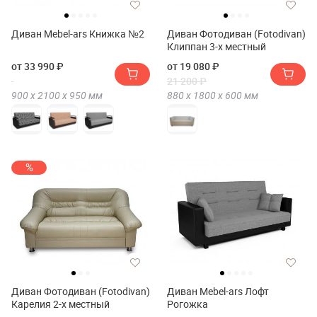
Диван Mebel-ars Книжка №2
Диван Фотодиван (Fotodivan)
Клиппан 3-х местный
от 33 990 ₽
от 19 080 ₽
21 200 ₽
900 х
2100 х
950
мм
880 х
1800 х
600
мм
%
Диван Фотодиван (Fotodivan)
Диван Mebel-ars Лофт
Карелия 2-х местный
Рогожка