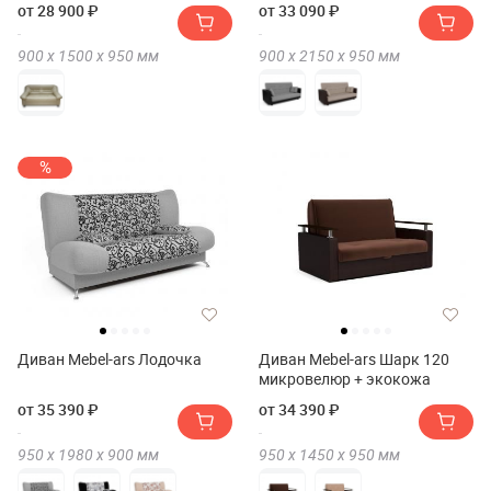
от 28 900 ₽
от 33 090 ₽
900 х
1500 х
950
мм
900 х
2150 х
950
мм
%
Диван Mebel-ars Лодочка
Диван Mebel-ars Шарк 120
микровелюр + экокожа
от 35 390 ₽
от 34 390 ₽
950 х
1980 х
900
мм
950 х
1450 х
950
мм