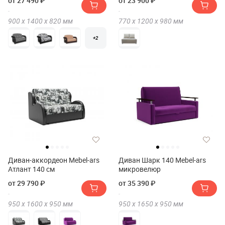
от 27 490 ₽
от 23 900 ₽
900 х
1400 х
820
мм
770 х
1200 х
980
мм
+2
Диван-аккордеон Mebel-ars
Диван Шарк 140 Mebel-ars
Атлант 140 см
микровелюр
от 29 790 ₽
от 35 390 ₽
950 х
1600 х
950
мм
950 х
1650 х
950
мм