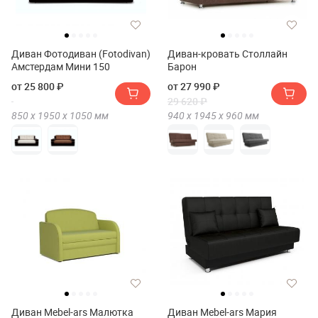
Диван Фотодиван (Fotodivan)
Диван-кровать Столлайн
Амстердам Мини 150
Барон
от 25 800 ₽
от 27 990 ₽
29 620 ₽
850 х
1950 х
1050
мм
940 х
1945 х
960
мм
Диван Mebel-ars Малютка
Диван Mebel-ars Мария