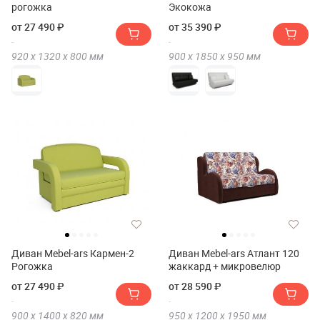
рогожка
Экокожа
от 27 490 ₽
от 35 390 ₽
920 х
1320 х
800
мм
900 х
1850 х
950
мм
Диван Mebel-ars Кармен-2
Диван Mebel-ars Атлант 120
Рогожка
жаккард + микровелюр
от 27 490 ₽
от 28 590 ₽
900 х
1400 х
820
мм
950 х
1200 х
1950
мм