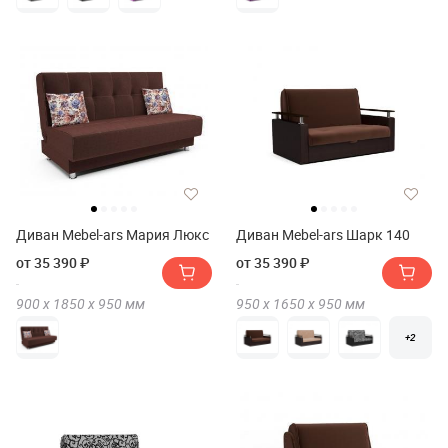
Диван Mebel-ars Мария Люкс
Диван Mebel-ars Шарк 140
от 35 390 ₽
от 35 390 ₽
900 х
1850 х
950
мм
950 х
1650 х
950
мм
+2