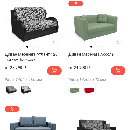
%
Диван Mebel-ars Атлант 120
Диван Mebel-ars Ассоль
Ткань+Экокожа
от 27 790 ₽
от 24 990 ₽
950 х
1400 х
950
мм
660 х
1470 х
820
мм
%