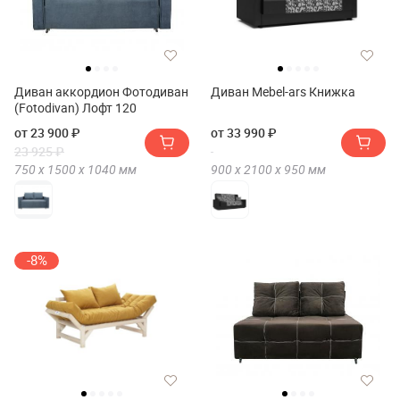
Диван аккордион Фотодиван
Диван Mebel-ars Книжка
(Fotodivan) Лофт 120
от 23 900 ₽
от 33 990 ₽
23 925 ₽
750 х
1500 х
1040
мм
900 х
2100 х
950
мм
-8%