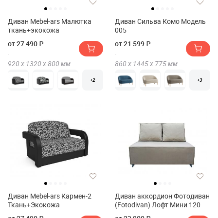
Диван Mebel-ars Малютка
Диван Сильва Комо Модель
ткань+экокожа
005
от 27 490 ₽
от 21 599 ₽
920 х
1320 х
800
мм
860 х
1445 х
775
мм
+2
+3
Диван Mebel-ars Кармен-2
Диван аккордион Фотодиван
Ткань+Экокожа
(Fotodivan) Лофт Мини 120