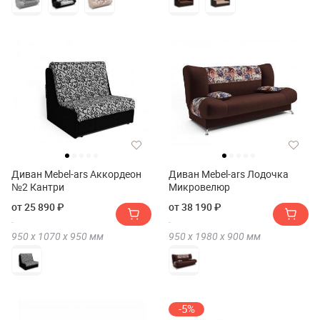
Диван Mebel-ars Аккордеон
Диван Mebel-ars Лодочка
№2 Кантри
Микровелюр
от 25 890 ₽
от 38 190 ₽
950 х
1070 х
950
мм
950 х
1980 х
900
мм
-5%