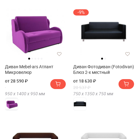
-9%
Диван Mebel-ars Атлант
Диван Фотодиван (Fotodivan)
Микровелюр
Блюз 2-х местный
от 28 590 ₽
от 18 630 ₽
20 537 ₽
950 х
1400 х
950
мм
750 х
1350 х
750
мм