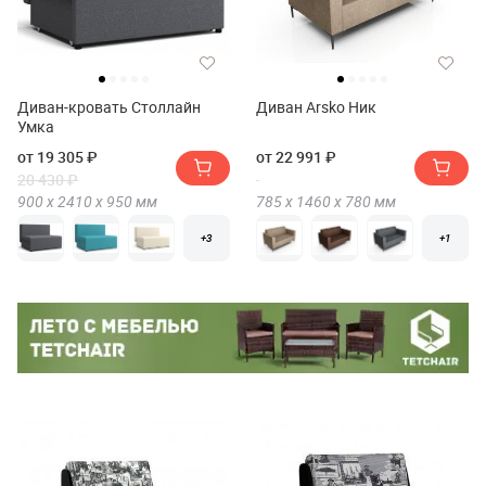
Диван-кровать Столлайн
Диван Arsko Ник
Умка
от 19 305 ₽
от 22 991 ₽
20 430 ₽
900 х
2410 х
950
мм
785 х
1460 х
780
мм
+3
+1