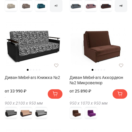
+1
+4
Диван Mebel-ars Книжка №2
Диван Mebel-ars Аккордеон
№2 Микровелюр
от 33 990 ₽
от 25 890 ₽
900 х
2100 х
950
мм
950 х
1070 х
950
мм