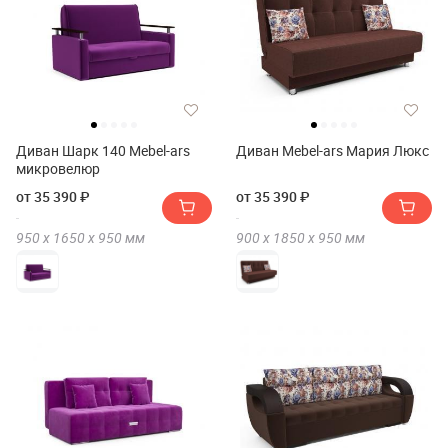
Диван Шарк 140 Mebel-ars
Диван Mebel-ars Мария Люкс
микровелюр
от 35 390 ₽
от 35 390 ₽
950 х
1650 х
950
мм
900 х
1850 х
950
мм