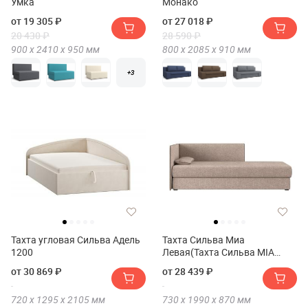
Умка
Монако
от 19 305 ₽
от 27 018 ₽
20 430 ₽
28 590 ₽
900 х
2410 х
950
мм
800 х
2085 х
910
мм
+3
Тахта угловая Сильва Адель
Тахта Сильва Миа
1200
Левая(Тахта Сильва MIA
Левая)
от 30 869 ₽
от 28 439 ₽
720 х
1295 х
2105
мм
730 х
1990 х
870
мм