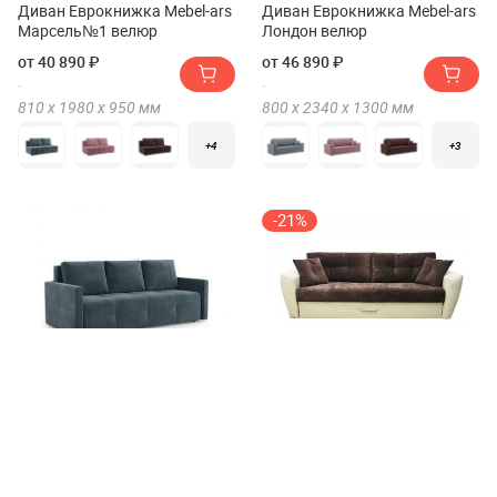
Диван Еврокнижка Mebel-ars
Диван Еврокнижка Mebel-ars
Марсель№1 велюр
Лондон велюр
от 40 890 ₽
от 46 890 ₽
810 х
1980 х
950
мм
800 х
2340 х
1300
мм
+4
+3
-21%
Диван Еврокнижка Mebel-ars
Диван еврокнижка
Марсель №2 велюр
Фотодиван (Fotodivan)
Амстердам Люкс 150
от 47 890 ₽
от 27 600 ₽
34 960 ₽