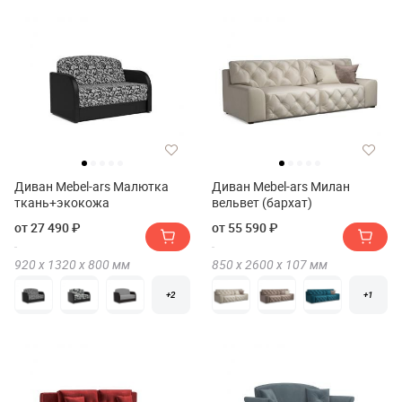
Диван Mebel-ars Малютка
Диван Mebel-ars Милан
ткань+экокожа
вельвет (бархат)
от 27 490 ₽
от 55 590 ₽
920 х
1320 х
800
мм
850 х
2600 х
107
мм
+2
+1