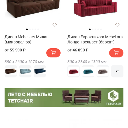
Диван Mebel-ars Милан
Диван Еврокнижка Mebel-ars
(микровелюр)
Лондон вельвет (бархат)
от 55 590 ₽
от 46 890 ₽
850 х
2600 х
1070
мм
800 х
2340 х
1300
мм
+1