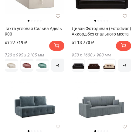
Тахта угловая Сильва Адель
Диван Фотодиван (Fotodivan)
900
Аккорд без спального места
от 27 719 ₽
от 13 770 ₽
720 х
995 х
2105
мм
950 х
1600 х
900
мм
+2
+1