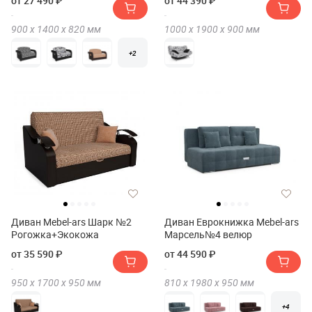
от 27 490 ₽
от 44 390 ₽
900 х
1400 х
820
мм
1000 х
1900 х
900
мм
+2
Диван Mebel-ars Шарк №2
Диван Еврокнижка Mebel-ars
Рогожка+Экокожа
Марсель№4 велюр
от 35 590 ₽
от 44 590 ₽
950 х
1700 х
950
мм
810 х
1980 х
950
мм
+4