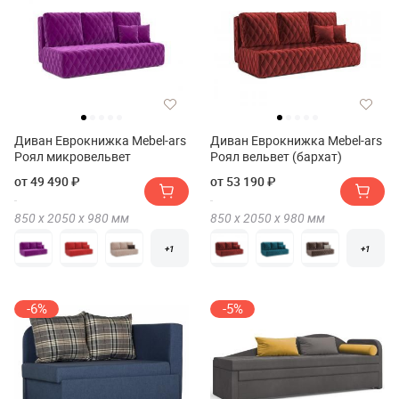
Диван Еврокнижка Mebel-ars
Диван Еврокнижка Mebel-ars
Роял микровельвет
Роял вельвет (бархат)
от 49 490 ₽
от 53 190 ₽
850 х
2050 х
980
мм
850 х
2050 х
980
мм
+1
+1
-6%
-5%