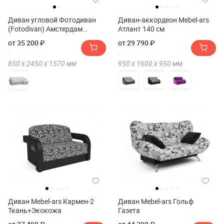
Диван угловой Фотодиван
Диван-аккордеон Mebel-ars
(Fotodivan) Амстердам
Атлант 140 см
Экокожа 160
от 35 200 ₽
от 29 790 ₽
850 х
2450 х
1570
мм
950 х
1600 х
950
мм
Диван Mebel-ars Кармен-2
Диван Mebel-ars Гольф
Ткань+Экокожа
Газета