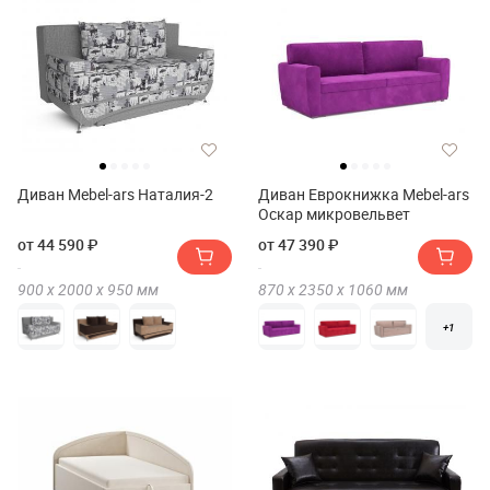
Диван Mebel-ars Наталия-2
Диван Еврокнижка Mebel-ars
Оскар микровельвет
от 44 590 ₽
от 47 390 ₽
900 х
2000 х
950
мм
870 х
2350 х
1060
мм
+1