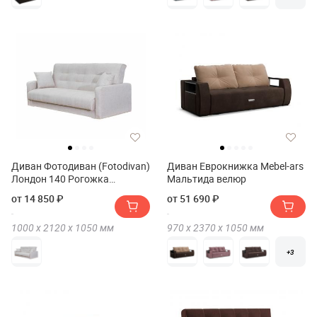
Диван Фотодиван (Fotodivan)
Диван Еврокнижка Mebel-ars
Лондон 140 Рогожка
Мальтида велюр
полностью
от 14 850 ₽
от 51 690 ₽
1000 х
2120 х
1050
мм
970 х
2370 х
1050
мм
+3