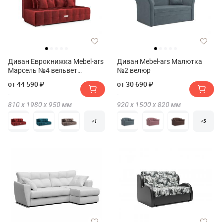
Диван Еврокнижка Mebel-ars
Диван Mebel-ars Малютка
Марсель №4 вельвет
№2 велюр
(бархат)
от 44 590 ₽
от 30 690 ₽
810 х
1980 х
950
мм
920 х
1500 х
820
мм
+1
+5