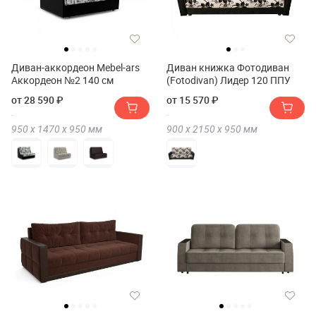
Диван-аккордеон Mebel-ars
Диван книжка Фотодиван
Аккордеон №2 140 см
(Fotodivan) Лидер 120 ППУ
от 28 590 ₽
от 15 570 ₽
950 х
1470 х
950
мм
900 х
2150 х
950
мм