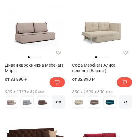
Диван еврокнижка Mebel-ars
Софа Mebel-ars Алиса
Марк
вельвет (бархат)
от 33 890 ₽
от 32 390 ₽
900 х
2050 х
810
мм
830 х
1500 х
800
мм
+13
+1