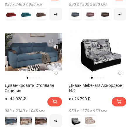
850 х
2400 х
950
мм
830 х
1500 х
800
мм
+1
+4
Диван-кровать Столлайн
Диван Mebel-ars Аккордеон
Сицилия
№2
от 44 028 ₽
от 26 790 ₽
980 х
2340 х
1045
мм
950 х
1270 х
950
мм
+2