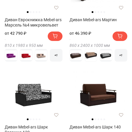
Диван Еврокнижка Mebel-ars
Диван Mebel-ars Мартин
Марсель №4 микровельвет
от 42 790 ₽
от 46 390 ₽
810 х
1980 х
950
мм
860 х
2400 х
1000
мм
+1
+1
Диван Mebel-ars Шарк
Диван Mebel-ars Шарк 140