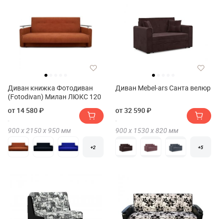
Диван книжка Фотодиван
Диван Mebel-ars Санта велюр
(Fotodivan) Милан ЛЮКС 120
от 14 580 ₽
от 32 590 ₽
900 х
2150 х
950
мм
900 х
1530 х
820
мм
+2
+5