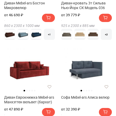
Диван Mebel-ars Бостон
Диван-кровать 3т Сильва
Микровелюр
Нью-Йорк СК Модель 036
от 46 690 ₽
от 39 779 ₽
860 х
2300 х
1000
мм
925 х
2300 х
885
мм
+1
+3
Диван Еврокнижка Mebel-ars
Софа Mebel-ars Алиса велюр
Манхэттен вельвет (бархат)
от 47 890 ₽
от 32 390 ₽