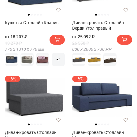
Кушетка Столлайн Кларис
Диван-кровать Столлайн
Верди Угол правый
от 18 207 ₽
от 25 092 ₽
19 270 ₽
26 550 ₽
770 х
1310 х
770
мм
800 х
2000 х
730
мм
+1
-6%
-5%
Диван-кровать Столлайн
Диван-кровать Столлайн