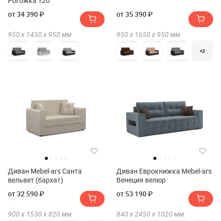
Рогожка 120
от 34 390 ₽
от 35 390 ₽
950 х
1450 х
950
мм
950 х
1650 х
950
мм
+2
Диван Mebel-ars Санта
Диван Еврокнижка Mebel-ars
вельвет (бархат)
Венеция велюр
от 32 590 ₽
от 53 190 ₽
900 х
1530 х
820
мм
840 х
2450 х
1020
мм