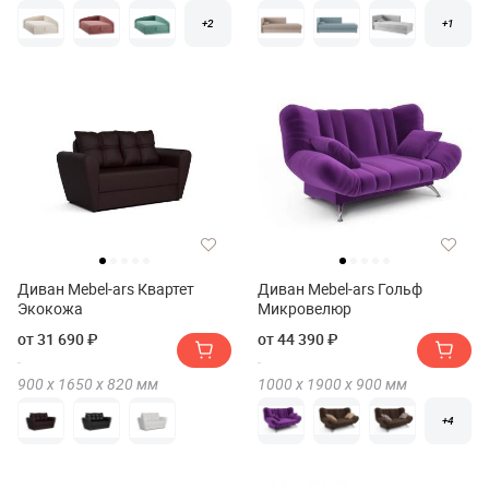
+2
+1
Диван Mebel-ars Квартет
Диван Mebel-ars Гольф
Экокожа
Микровелюр
от 31 690 ₽
от 44 390 ₽
900 х
1650 х
820
мм
1000 х
1900 х
900
мм
+4