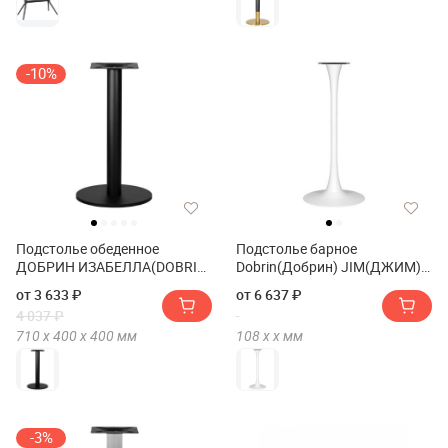
-10%
Подстолье обеденное
Подстолье барное
ДОБРИН ИЗАБЕЛЛА(DOBRIN
Dobrin(Добрин) JIM(ДЖИМ)
ISABELLA)
WHITE(УАЙТ)
от 3 633 ₽
от 6 637 ₽
HIGH(ХАЙ)/LMS-6655H
4 037 ₽
710 х
400 х
400
мм
108 х
х
мм
-3%