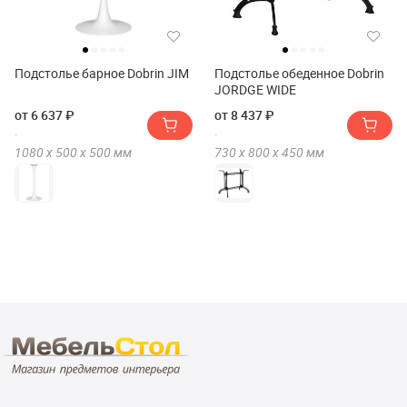
Подстолье барное Dobrin JIM
Подстолье обеденное Dobrin
JORDGE WIDE
от 6 637 ₽
от 8 437 ₽
1080 х
500 х
500
мм
730 х
800 х
450
мм