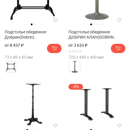
Подстолье обеденное
Подстолье обеденное
Добрин(Dobrin)
ДОБРИН АЛАН(DOBRIN
Джордж(JORDGE)
ALAN)
от 8 437 ₽
от 3 633 ₽
Вайд(WIDE)/ЛМС(LMS)-8027
4 243 ₽
73 х
80 х
45
мм
720 х
440 х
440
мм
-8%