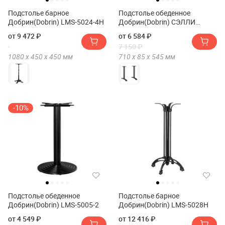
Подстолье барное
Подстолье обеденное
Добрин(Dobrin) LMS-5024-4H
Добрин(Dobrin) СЭЛЛИ
ВАЙД(SALLY WIDE)
от 9 472 ₽
от 6 584 ₽
7 150 ₽
1080 х
450 х
450
мм
710 х
85 х
545
мм
-10%
Подстолье обеденное
Подстолье барное
Добрин(Dobrin) LMS-5005-2
Добрин(Dobrin) LMS-5028H
от 4 549 ₽
от 12 416 ₽