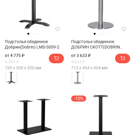
Подстолье обеденное
Подстолье обеденное
Добрин(Dobrin) LMS-5009-2
ДОБРИН СКОТТ(DOBRIN
SCOTT)
от 4 775 ₽
от 3 633 ₽
5 307 ₽
4 037 ₽
720 х
500 х
500
мм
713 х
454 х
454
мм
-10%