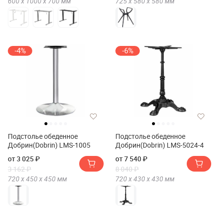
600 х
1000 х
700
мм
725 х
580 х
580
мм
-4%
-6%
Подстолье обеденное
Подстолье обеденное
Добрин(Dobrin) LMS-1005
Добрин(Dobrin) LMS-5024-4
от 3 025 ₽
от 7 540 ₽
3 162 ₽
8 040 ₽
720 х
450 х
450
мм
720 х
430 х
430
мм