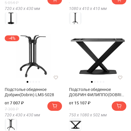
5 054 ₽
720 х
430 х
430
мм
1080 х
410 х
410
мм
-4%
Подстолье обеденное
Подстолье обеденное
Добрин(Dobrin) LMS-5028
ДОБРИН ФИЛИППО(DOBRIN
FILIPPO)
от 7 007 ₽
от 15 107 ₽
7 308 ₽
720 х
430 х
430
мм
750 х
1080 х
502
мм