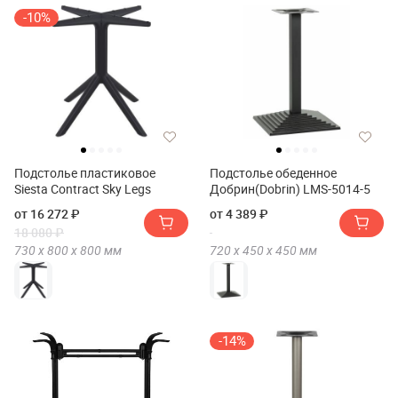
-10%
Подстолье пластиковое
Подстолье обеденное
Siesta Contract Sky Legs
Добрин(Dobrin) LMS-5014-5
от 16 272 ₽
от 4 389 ₽
18 080 ₽
730 х
800 х
800
мм
720 х
450 х
450
мм
-14%