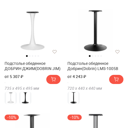
Подстолье обеденное
Подстолье обеденное
ДОБРИН ДЖИМ(DOBRIN JIM)
Добрин(Dobrin) LMS-1005B
от 5 307 ₽
от 4 243 ₽
735 х
495 х
495
мм
720 х
440 х
440
мм
-10%
-10%