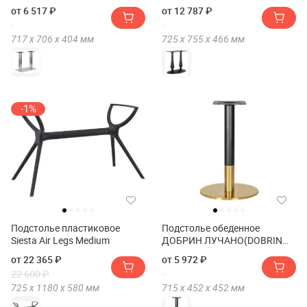
ВАЙД(DOBRIN DEBRA WIDE)
ANDREW)
от 6 517 ₽
от 12 787 ₽
717 х
706 х
404
мм
725 х
755 х
466
мм
-1%
Подстолье пластиковое
Подстолье обеденное
Siesta Air Legs Medium
ДОБРИН ЛУЧАНО(DOBRIN
LUCIANO)
от 22 365 ₽
от 5 972 ₽
22 600 ₽
725 х
1180 х
580
мм
715 х
452 х
452
мм