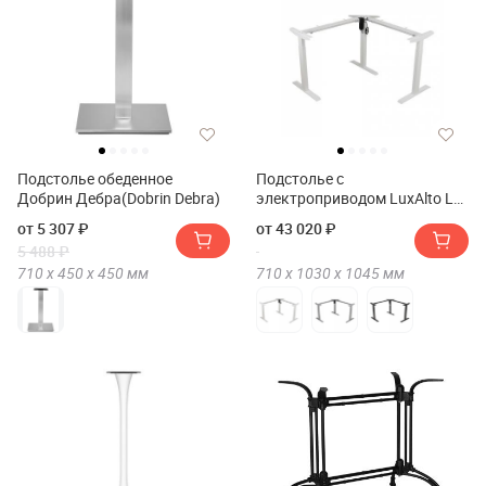
Подстолье обеденное
Подстолье с
Добрин Дебра(Dobrin Debra)
электроприводом LuxAlto LA-
3S2 TRI-POWER
от 5 307 ₽
от 43 020 ₽
5 488 ₽
710 х
450 х
450
мм
710 х
1030 х
1045
мм