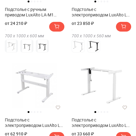
Подстолье с ручным
Подстолье с
приводом LuxAlto LA-M1
электроприводом LuxAlto LA-
MANUAL
SR2 LITE
от 24 210 ₽
от 23 850 ₽
700 х
1000 х
600
мм
700 х
1000 х
560
мм
Подстолье с
Подстолье с
электроприводом LuxAlto LA-
электроприводом LuxAlto LA-
2A2 HARD
E6 SOLO
от 62 910 ₽
от 33 660 ₽