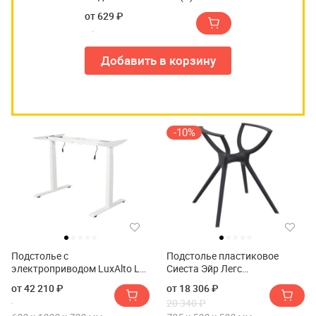
от 629 ₽
Добавить в корзину
-10%
Подстолье с
Подстолье пластиковое
электроприводом LuxAlto LA-
Сиеста Эйр Легс
2A3 PREMIUM
Смолл(Подстолье
от 42 210 ₽
от 18 306 ₽
пластиковое Siesta Air Legs
20 340 ₽
Small)