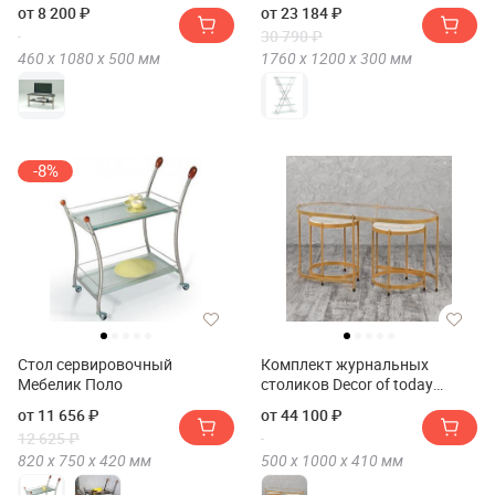
от 8 200 ₽
от 23 184 ₽
30 790 ₽
460 х
1080 х
500
мм
1760 х
1200 х
300
мм
-8%
Стол сервировочный
Комплект журнальных
Мебелик Поло
столиков Decor of today
01508
от 11 656 ₽
от 44 100 ₽
12 625 ₽
820 х
750 х
420
мм
500 х
1000 х
410
мм