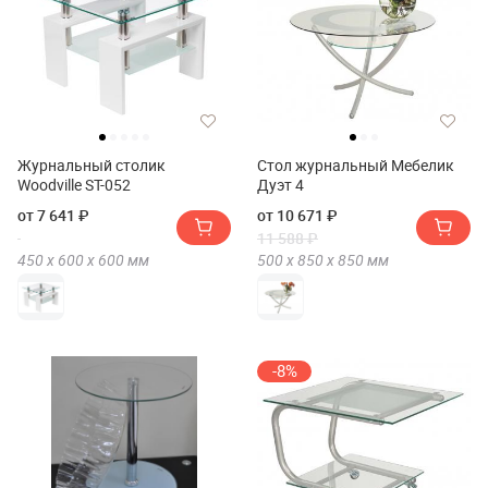
Журнальный столик
Стол журнальный Мебелик
Woodville ST-052
Дуэт 4
от 7 641 ₽
от 10 671 ₽
11 588 ₽
450 х
600 х
600
мм
500 х
850 х
850
мм
-8%