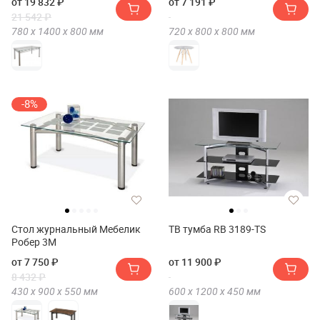
от 19 832 ₽
от 7 191 ₽
21 542 ₽
780 х
1400 х
800
мм
720 х
800 х
800
мм
-8%
Стол журнальный Мебелик
ТВ тумба RB 3189-TS
Робер 3М
от 7 750 ₽
от 11 900 ₽
8 432 ₽
430 х
900 х
550
мм
600 х
1200 х
450
мм