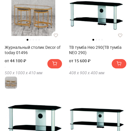
Журнальный столик Decor of
ТВ тумба Нео 290(ТВ тумба
today 01496
NEO 290)
от 44 100 ₽
от 15 600 ₽
500 х
1000 х
410
мм
408 х
900 х
400
мм