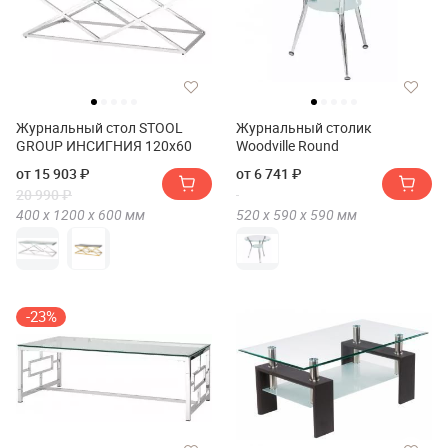
Журнальный стол STOOL
Журнальный столик
GROUP ИНСИГНИЯ 120х60
Woodville Round
от 15 903 ₽
от 6 741 ₽
20 990 ₽
400 х
1200 х
600
мм
520 х
590 х
590
мм
-23%