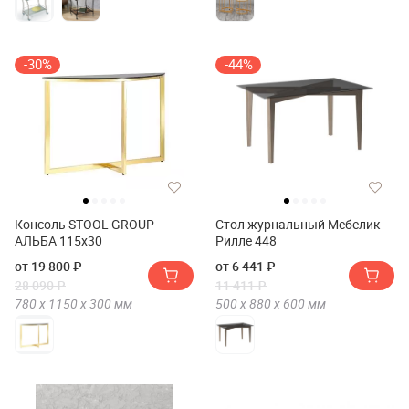
-30%
-44%
Консоль STOOL GROUP
Стол журнальный Мебелик
АЛЬБА 115х30
Рилле 448
от 19 800 ₽
от 6 441 ₽
28 090 ₽
11 411 ₽
780 х
1150 х
300
мм
500 х
880 х
600
мм