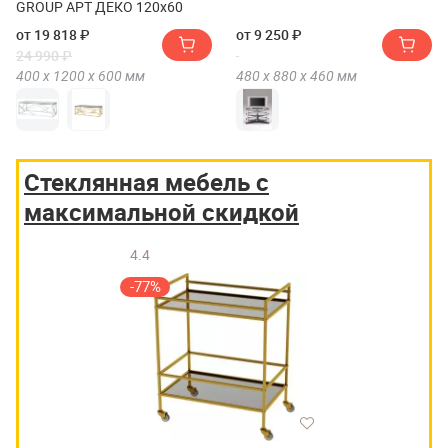
GROUP АРТ ДЕКО 120х60
от 19 818 ₽
от 9 250 ₽
24 990 ₽
400 х
1200 х
600
мм
480 х
880 х
460
мм
Стеклянная мебель с
максимальной скидкой
4.4
-77%