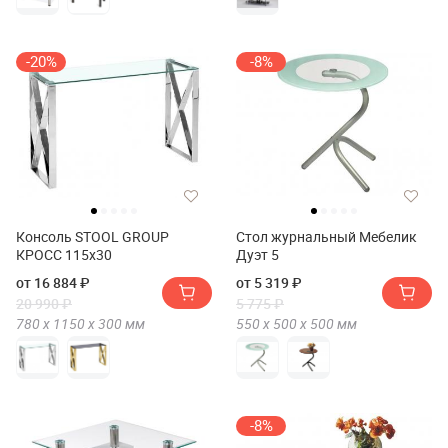
-20%
-8%
Консоль STOOL GROUP
Стол журнальный Мебелик
КРОСС 115х30
Дуэт 5
от 16 884 ₽
от 5 319 ₽
20 990 ₽
5 775 ₽
780 х
1150 х
300
мм
550 х
500 х
500
мм
-8%