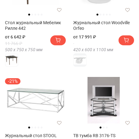
Стол журнальный Мебелик
Журнальный стол Woodville
Рилле 442
Orfeo
от 6 642 ₽
от 17 991 ₽
11 766 ₽
500 х
750 х
750
мм
420 х
600 х
1100
мм
-21%
Журнальный стол STOOL
ТВ тумба RB 3176-TS