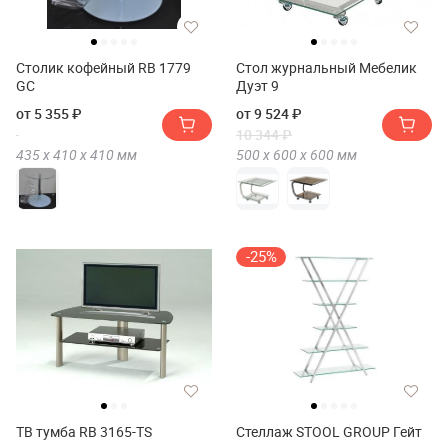
Столик кофейный RB 1779
Стол журнальный Мебелик
GC
Дуэт 9
от 5 355 ₽
от 9 524 ₽
10 344 ₽
435 х
410 х
410
мм
500 х
600 х
600
мм
-25%
ТВ тумба RB 3165-TS
Стеллаж STOOL GROUP Гейт