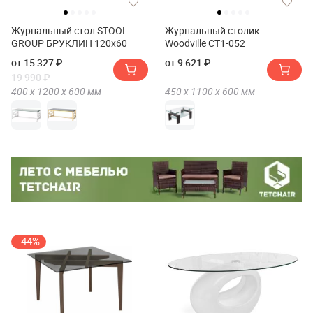
Журнальный стол STOOL
Журнальный столик
GROUP БРУКЛИН 120х60
Woodville CT1-052
от 15 327 ₽
от 9 621 ₽
19 990 ₽
400 х
1200 х
600
мм
450 х
1100 х
600
мм
-44%