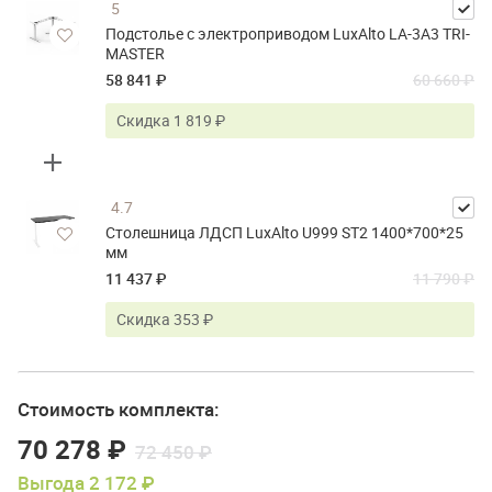
5
Подстолье с электроприводом LuxAlto LA-3A3 TRI-
MASTER
58 841 ₽
60 660 ₽
Скидка 1 819 ₽
4.7
Столешница ЛДСП LuxAlto U999 ST2 1400*700*25
мм
11 437 ₽
11 790 ₽
Скидка 353 ₽
Стоимость комплекта:
70 278 ₽
72 450 ₽
Выгода 2 172 ₽