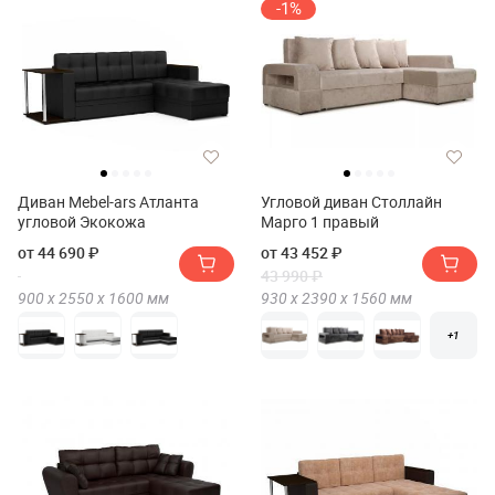
-1%
Диван Mebel-ars Атланта
Угловой диван Столлайн
угловой Экокожа
Марго 1 правый
от 44 690 ₽
от 43 452 ₽
43 990 ₽
900 х
2550 х
1600
мм
930 х
2390 х
1560
мм
+1